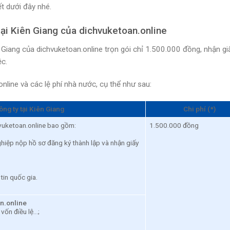
ết dưới đây nhé.
tại Kiên Giang của dichvuketoan.online
 Giang của dichvuketoan.online trọn gói chỉ 1.500.000 đồng, nhận gi
ệc.
online và các lệ phí nhà nước, cụ thể như sau:
ông ty tại Kiên Giang
Chi phí (*)
hvuketoan.online bao gồm:
1.500.000 đồng
hiệp nộp hồ sơ đăng ký thành lập và nhận giấy
tin quốc gia.
an.online
 vốn điều lệ…;