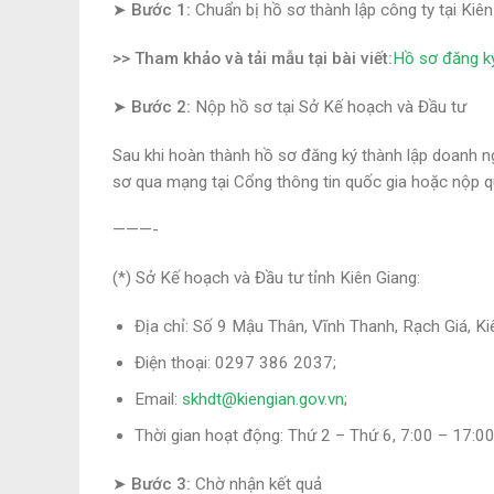
➤
Bước 1:
Chuẩn bị hồ sơ thành lập công ty tại Kiê
>> Tham khảo và tải mẫu tại bài viết:
Hồ sơ đăng ký
➤ Bước 2:
Nộp hồ sơ tại Sở Kế hoạch và Đầu tư
Sau khi hoàn thành hồ sơ đăng ký thành lập doanh n
sơ qua mạng tại Cổng thông tin quốc gia hoặc nộp 
———-
(*) Sở Kế hoạch và Đầu tư tỉnh Kiên Giang:
Địa chỉ: Số 9 Mậu Thân, Vĩnh Thanh, Rạch Giá, Ki
Điện thoại: 0297 386 2037;
Email:
skhdt@kiengian.gov.vn
;
Thời gian hoạt động: Thứ 2 – Thứ 6, 7:00 – 17:00
➤ Bước 3:
Chờ nhận kết quả