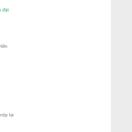
h đặt
tiền
 nộp tại