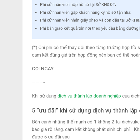
Phí cử nhân viên nộp hồ sơ tại Sở KH&ĐT;
Phí cử nhân viên gặp khách hàng ký hồ sơ tận nhà;
Phí cử nhân viên nhận giấy phép và con dấu tại Sở KH
Phí bàn giao kết quả tận nơi theo yêu cầu bằng đường 
(*) Chi phí có thể thay đổi theo từng trường hợp hồ s
cam kết đúng giá trên hợp đồng nên bạn có thể hoàn
GỌI NGAY
———-
Khi sử dụng
dịch vụ thành lập doanh nghiệp
của dichv
5 “ưu đãi” khi sử dụng dịch vụ thành lập
Bên cạnh những thế mạnh có 1 không 2 tại dichvuketo
báo giá rõ ràng, cam kết không phát sinh chi phí… K
được 5 ưu đãi sau: