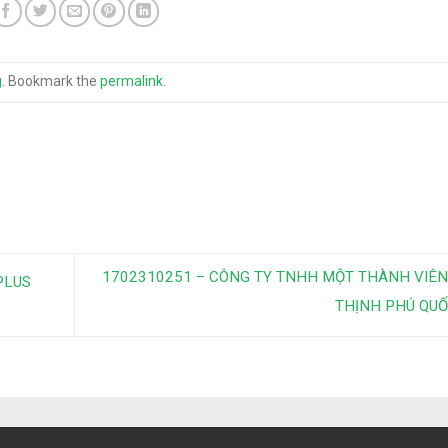
g
. Bookmark the
permalink
.
1702310251 – CÔNG TY TNHH MỘT THÀNH VIÊ
PLUS
THỊNH PHÚ QU