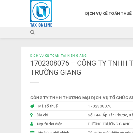
Skip
to
DỊCH VỤ KẾ TOÁN THUẾ
content
DỊCH VỤ KẾ TOÁN TẠI KIÊN GIANG
1702308076 – CÔNG TY TNHH 
TRƯỜNG GIANG
CÔNG TY TNHH THƯƠNG MẠI DỊCH VỤ TỔ CHỨC S
Mã số thuế
1702308076
Địa chỉ
Số 144, Ấp Tân Phước, Xã 
Người đại diện
DƯƠNG TRƯỜNG GIANG
Ngành nghề chính
Tổ chức giới thiệu và xúc