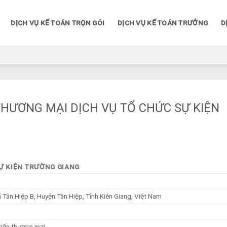
DỊCH VỤ KẾ TOÁN TRỌN GÓI
DỊCH VỤ KẾ TOÁN TRƯỞNG
D
THƯƠNG MẠI DỊCH VỤ TỔ CHỨC SỰ KIỆN
Ự KIỆN TRƯỜNG GIANG
Tân Hiệp B, Huyện Tân Hiệp, Tỉnh Kiên Giang, Việt Nam
 tiến thương mại