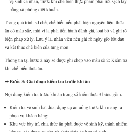
vệ sinh cá nhân, trước khi chế biến thực phẩm phải rửa sạch tay
bằng xà phòng diệt khuẩn.
Trong quá trình sơ chế, chế biến nếu phát hiện nguyên liệu, thức
ăn có màu sắc, mùi vị lạ phải tiến hành đánh giá, loại bỏ và ghi rõ
biện pháp xử lý. Lưu ý là, nhân viên nên ghi rõ ngày giờ bắt đầu
và kết thúc chế biến của từng món.
Thông tin tại bước 2 này sẽ được ghi chép vào mẫu số 2: Kiểm tra
khi chế biến thức ăn.
➨ Bước 3: Giai đoạn kiểm tra trước khi ăn
Nội dung kiểm tra trước khi ăn trong sổ kiểm thực 3 bước gồm:
Kiểm tra vệ sinh bát đũa, dụng cụ ăn uống trước khi mang ra
phục vụ khách hàng;
Khu vực bày trí, chia thức ăn phải được vệ sinh kỹ, tránh nhiễm
khuẩn, các dụng cụ gắp và chứa thức ăn hợp vệ sinh;