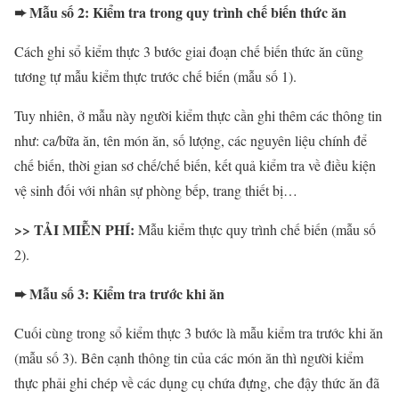
➨ Mẫu số 2: Kiểm tra trong quy trình chế biến thức ăn
Cách ghi sổ kiểm thực 3 bước giai đoạn chế biến thức ăn cũng
tương tự mẫu kiểm thực trước chế biến (mẫu số 1).
Tuy nhiên, ở mẫu này người kiểm thực cần ghi thêm các thông tin
như: ca/bữa ăn, tên món ăn, số lượng, các nguyên liệu chính để
chế biến, thời gian sơ chế/chế biến, kết quả kiểm tra về điều kiện
vệ sinh đối với nhân sự phòng bếp, trang thiết bị…
>> TẢI MIỄN PHÍ:
Mẫu kiểm thực quy trình chế biến (mẫu số
2).
➨ Mẫu số 3: Kiểm tra trước khi ăn
Cuối cùng trong sổ kiểm thực 3 bước là mẫu kiểm tra trước khi ăn
(mẫu số 3). Bên cạnh thông tin của các món ăn thì người kiểm
thực phải ghi chép về các dụng cụ chứa đựng, che đậy thức ăn đã