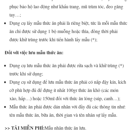
phục bảo hộ lao động như khẩu trang, mũ trùm tóc, đeo găng
tay…;
Dụng cụ lấy mẫu thức ăn phải là riêng biệt, tức là mỗi mẫu thức
ăn chỉ được sử dụng 1 bộ muỗng hoặc thìa, đồng thời phải
được khử trùng trước khi tiến hành lấy mẫu (*);
Đối với việc lưu mẫu thức ăn:
Dụng cụ lưu mẫu thức ăn phải được rửa sạch và khử trùng (*)
trước khi sử dụng;
Dụng cụ sử dụng để lưu mẫu thức ăn phải có nắp đậy kín, kích
cỡ phù hợp đủ để đựng ít nhất 100gr thức ăn khô (các món
xào, hấp…) hoặc 150ml đối với thức ăn lỏng (súp, canh…);
Mẫu thức ăn phải được dán nhãn với đầy đủ các thông tin như:
tên mẫu thức ăn, bữa ăn, thời gian và tên nhân sự lấy mẫu.
>> TẢI MIỄN PHÍ:
Mẫu nhãn thức ăn lưu.