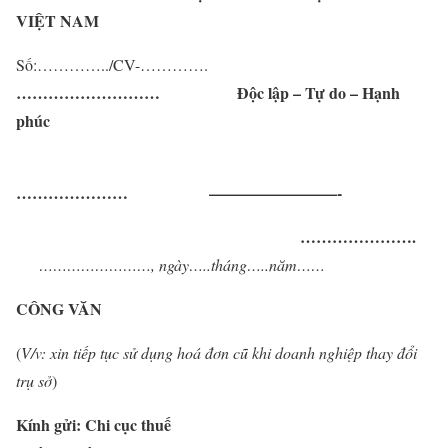
VIỆT NAM
Số:…………../CV-………….
………………………
Độc lập – Tự do – Hạnh
phúc
…………………
————————-
………………….
……………………, ngày…..tháng…..năm……
CÔNG VĂN
(
V/v:
xin tiếp tục sử dụng hoá đơn cũ khi doanh nghiệp thay đổi
trụ sở
)
Kính gửi:
Chi cục thuế