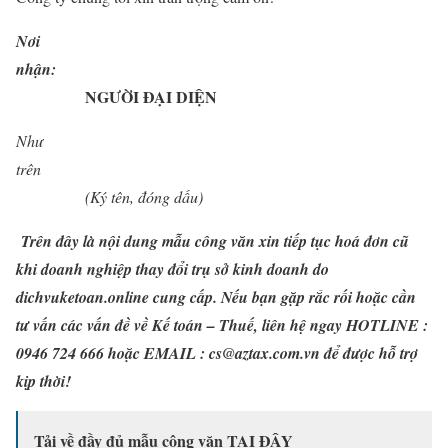
Nơi
nhận:
NGƯỜI
ĐẠI DIỆN
Như
trên
(Ký tên, đóng dấu)
Trên đây là nội dung mẫu công văn xin tiếp tục hoá đơn cũ
khi doanh nghiệp thay đổi trụ sở kinh doanh do
dichvuketoan.online
cung cấp. Nếu bạn gặp rắc rối hoặc cần
tư vấn các vấn đề về Kế toán – Thuế, liên hệ ngay
HOTLINE :
0946 724 666 hoặc EMAIL : cs@aztax.com.vn
để được hỗ trợ
kịp thời!
Tải về đầy đủ mẫu công văn
TẠI ĐÂY