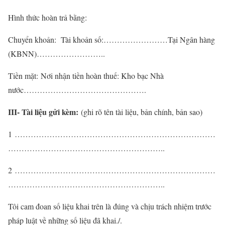
Hình thức hoàn trả bằng:
Chuyển khoản: Tài khoản số:……………………Tại Ngân hàng
(KBNN)……………………..
Tiền mặt: Nơi nhận tiền hoàn thuế: Kho bạc Nhà
nước……………………………………….
III- Tài liệu gửi kèm:
(ghi rõ tên tài liệu, bản chính, bản sao)
1 …………………………………………………………………
…………………………………………………..
2 …………………………………………………………………
…………………………………………………..
Tôi cam đoan số liệu khai trên là đúng và chịu trách nhiệm trước
pháp luật về những số liệu đã khai./.