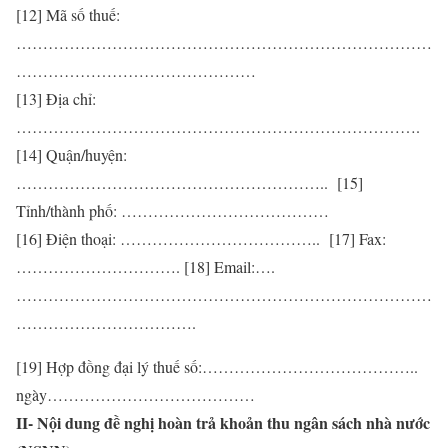
[12] Mã số thuế:
……………………………………………………………………
………………………………………
[13] Địa chỉ:
………………………………………………………………….
[14] Quận/huyện:
………………………………………………….. [15]
Tỉnh/thành phố: …………………………………
[16] Điện thoại: ……………………………….. [17] Fax:
…………………………. [18] Email:….
……………………………………………………………………
…………………………….
[19] Hợp đồng đại lý thuế số:…………………………………..
ngày…………………………………
II- Nội dung đề nghị hoàn trả khoản thu ngân sách nhà nước