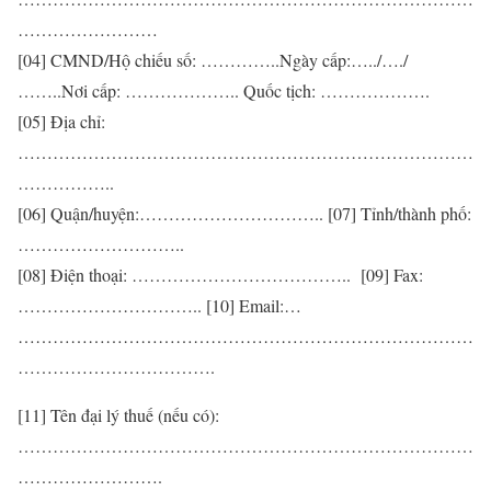
……………………
[04] CMND/Hộ chiếu số: …………..Ngày cấp:…../…./
……..Nơi cấp: ……………….. Quốc tịch: ……………….
[05] Địa chỉ:
……………………………………………………………………
……………..
[06] Quận/huyện:………………………….. [07] Tỉnh/thành phố:
………………………..
[08] Điện thoại: ……………………………….. [09] Fax:
………………………….. [10] Email:…
……………………………………………………………………
…………………………….
[11] Tên đại lý thuế (nếu có):
……………………………………………………………………
…………………….