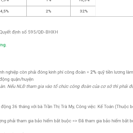
4,5%
2%
3
2
%
tại Quyết định số 595/QĐ-BHXH
ơng
.
anh nghiệp còn phải đóng kinh phí công đoàn =
2%
quỹ tiền lương là
 động quận/huyện
àn. Nếu NLĐ tham gia vào tổ chức công đoàn của cơ sở thì phải đ
 động 36 tháng với bà Trần Thị Trà My, Công việc: Kế Toán (Thuộc 
ợng phải tham gia bảo hiểm bắt buộc => Đã tham gia bảo hiểm bắt b