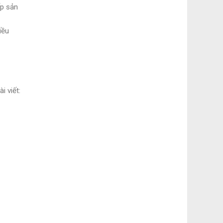
ếp sản
iều
i viết: