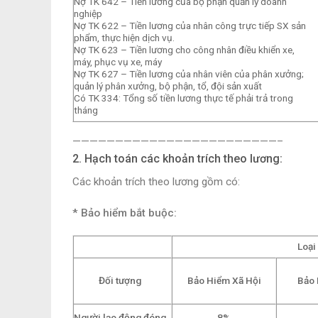
Nợ TK 642 – Tiền lương của bộ phận quản lý doanh
nghiệp
Nợ TK 622 – Tiền lương của nhân công trực tiếp SX sản
phẩm, thực hiện dịch vụ.
Nợ TK 623 – Tiền lương cho công nhân điều khiển xe,
máy, phục vụ xe, máy
Nợ TK 627 – Tiền lương của nhân viên của phân xưởng;
quản lý phân xưởng, bộ phận, tổ, đội sản xuất
Có TK 334: Tổng số tiền lương thực tế phải trả trong
tháng
————————————————————————–
2. Hạch toán các khoản trích theo lương:
Các khoản trích theo lương gồm có:
* Bảo hiểm bắt buộc:
Loại
Đối tượng
Bảo Hiểm Xã Hội
Bảo 
Người lao động đóng
8%