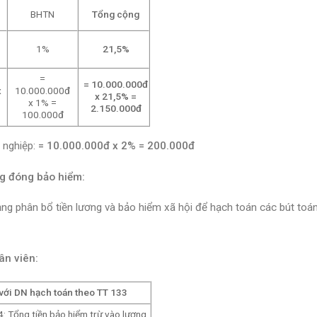
BHTN
Tổng cộng
1%
21,5%
=
= 10.000.000đ
x
10.000.000đ
x 21,5% =
x 1% =
2.150.000đ
100.000đ
h nghiệp:
= 10.000.000đ x 2% = 200.000đ
ng đóng bảo hiểm:
ảng phân bổ tiền lương và bảo hiểm xã hội để hạch toán các bút toá
hân viên:
với DN hạch toán theo TT 133
4: Tổng tiền bảo hiểm trừ vào lương