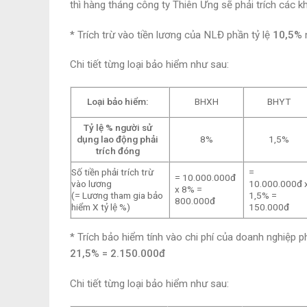
thì hàng tháng công ty Thiên Ưng sẽ phải trích các 
* Trích trừ vào tiền lương của NLĐ phần tỷ lệ
10,5%
Chi tiết từng loại bảo hiểm như sau:
Loại bảo hiểm:
BHXH
BHYT
Tỷ lệ % người sử
dụng lao động phải
8%
1,5%
trích đóng
Số tiền phải trích trừ
=
= 10.000.000đ
vào lương
10.000.000đ 
x 8% =
(= Lương tham gia bảo
1,5% =
800.000đ
hiểm X tỷ lệ %)
150.000đ
*
Trích bảo hiểm tính vào chi phí của doanh nghiệp p
21,5% = 2.150.000đ
Chi tiết từng loại bảo hiểm như sau: