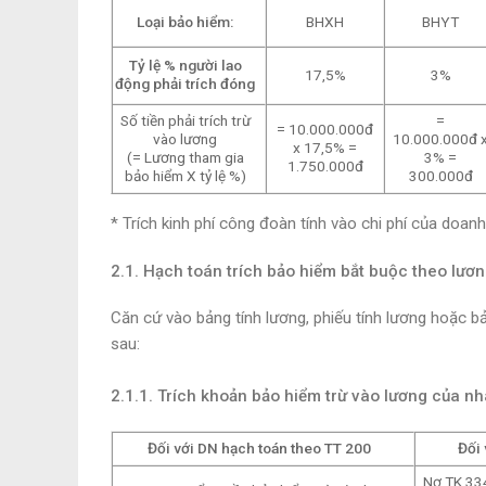
Loại bảo hiểm:
BHXH
BHYT
Tỷ lệ % người lao
17,5%
3%
động phải trích đóng
Số tiền phải trích trừ
=
= 10.000.000đ
vào lương
10.000.000đ 
x 17,5% =
(= Lương tham gia
3% =
1.750.000đ
bảo hiểm X tỷ lệ %)
300.000đ
*
Trích kinh phí công đoàn tính vào chi phí của doan
2.
1. Hạch toán trích bảo hiểm bắt buộc theo lươ
Căn cứ vào bảng tính lương, phiếu tính lương hoặc b
sau:
2.1.1. Trích khoản bảo hiểm trừ vào lương của n
Đối với DN hạch toán theo TT 200
Đối 
Nợ TK 33