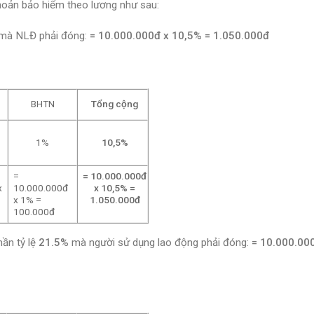
khoản bảo hiểm theo lương như sau:
mà NLĐ phải đóng:
= 10.000.000đ x 10,5% = 1.050.000đ
BHTN
Tổng cộng
1%
10,5%
=
= 10.000.000đ
x
10.000.000đ
x 10,5% =
x 1% =
1.050.000đ
100.000đ
hần tỷ lệ
21.5%
mà người sử dụng lao động phải đóng:
= 10.000.00