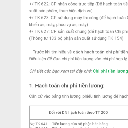
+/ TK 622: CP nhân công trực tiếp (Để hạch toán tiề
xuất sản phẩm, thực hiện dịch vụ)
+/ TK 623: CP sử dụng máy thi công (để hạch toán C
khiển xe, máy, phục vụ xe, máy)
+/ TK 627: CP sản xuất chung (để hạch toán Chi phí 
(Thông tư 133 bộ phận sản xuất sử dụng TK 154)
– Trước khi tìm hiểu về
cách hạch toán chi phí tiề
Điều kiện để đưa chi phí tiền lương vào chi phí hợp lý,
Chi tiết các bạn xem tại đây nhé:
Chi phí tiền lương
——————————————————————————-
1. Hạch toán chi phí tiền lương:
Căn cứ vào bảng tính lương, phiếu tính lương để hạc
Đối với DN hạch toán theo TT 200
Nợ TK 641 – Tiền lương của bộ phận bán hàng