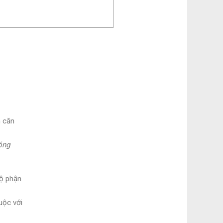
m căn
óng
bộ phận
uộc với