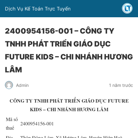
Dịch Vụ Kế Toán Trực Tuyến
2400954156-001 – CÔNG TY
TNHH PHÁT TRIỂN GIÁO DỤC
FUTURE KIDS – CHI NHÁNH HƯƠNG
LÂM
Admin
1 năm trước
CÔNG TY TNHH PHÁT TRIỂN GIÁO DỤC FUTURE
KIDS – CHI NHÁNH HƯƠNG LÂM
Mã số
2400954156-001
thuế
Địa
Thôn Đông Lâm, Xã Hương Lâm, Huyện Hiệp Hoà,