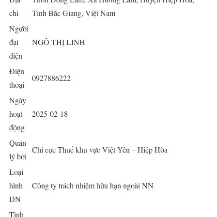
chỉ
Tỉnh Bắc Giang, Việt Nam
Người
đại
NGÔ THỊ LINH
diện
Điện
0927886222
thoại
Ngày
hoạt
2025-02-18
động
Quản
Chi cục Thuế khu vực Việt Yên – Hiệp Hòa
lý bởi
Loại
hình
Công ty trách nhiệm hữu hạn ngoài NN
DN
Tình