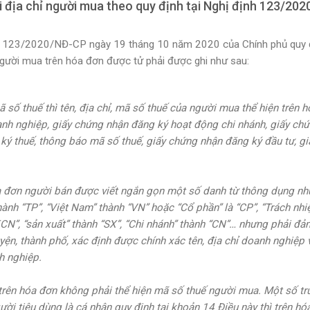
i địa chỉ người mua theo quy định tại Nghị định 123/20
 số 123/2020/NĐ-CP ngày 19 tháng 10 năm 2020 của Chính phủ quy 
 người mua trên hóa đơn được tử phải được ghi như sau:
số thuế thì tên, địa chỉ, mã số thuế của người mua thể hiện trên 
anh nghiệp, giấy chứng nhận đăng ký hoạt động chi nhánh, giấy ch
ký thuế, thông báo mã số thuế, giấy chứng nhận đăng ký đầu tư, gi
óa đơn người bán được viết ngắn gọn một số danh từ thông dụng nh
hành “TP”, “Việt Nam” thành “VN” hoặc “Cổ phần” là “CP”, “Trách nh
CN”, “sản xuất” thành “SX”, “Chi nhánh” thành “CN”… nhưng phải đ
yện, thành phố, xác định được chính xác tên, địa chỉ doanh nghiệp 
h nghiệp.
trên hóa đơn không phải thể hiện mã số thuế người mua. Một số t
ời tiêu dùng là cá nhân quy định tại khoản 14 Điều này thì trên hó