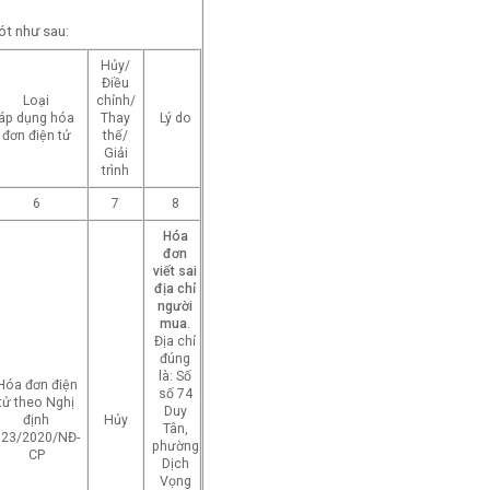
ót như sau:
Hủy/
Điều
Loại
chỉnh/
áp dụng hóa
Thay
Lý do
đơn điện tử
thế/
Giải
trình
6
7
8
Hóa
đơn
viết sai
địa chỉ
người
mua
.
Địa chỉ
đúng
là: Số
Hóa đơn điện
số 74
tử theo Nghị
Duy
định
Hủy
Tân,
123/2020/NĐ-
phường
CP
Dịch
Vọng