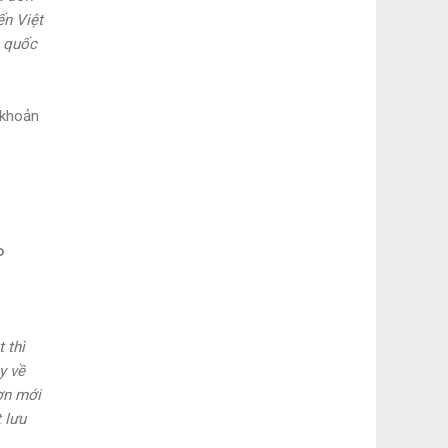
ến Việt
à quốc
 khoản
o
 thì
y về
ơn mới
 lưu