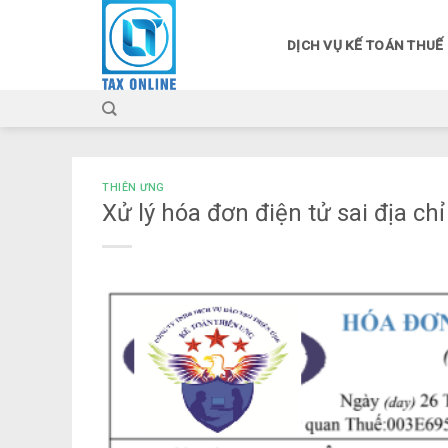
Skip
to
DỊCH VỤ KẾ TOÁN THUẾ
content
THIÊN ƯNG
Xử lý hóa đơn điện tử sai địa c