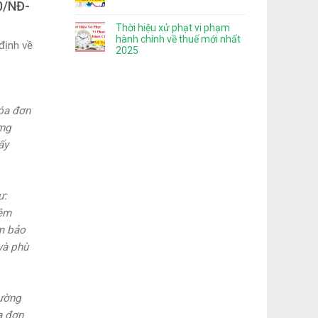
20/NĐ-
Thời hiệu xử phạt vi phạm
hành chính về thuế mới nhất
định về
2025
hóa đơn
ứng
ấy
ư:
iệm
ảm bảo
và phù
rường
a đơn