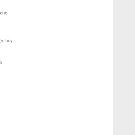
 cho
ệc hủy
ho