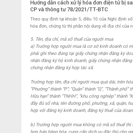
Hướng dẫn cách xử lý hóa đơn điện tử bị sa
CP và thông tư 78/2021/TT-BTC
Theo quy định tại khoản 5, điều 10 của Nghị định
hóa đơn, chứng từ thì phần nội dung về địa chỉ của
5. Tên, địa chỉ, mã số thuế của người mua
a) Trường hợp người mua là cơ sở kinh doanh có mã 
phải ghi theo đúng tại giấy chứng nhận đăng ký do
nhận đăng ký hộ kinh doanh, giấy chứng nhận đăng 
chứng nhận đăng ký hợp tác xã.
Trường hợp tên, địa chỉ người mua quá dài, trên h
“Phường” thành “P”; “Quận” thành “Q”, “Thành phố” t
Hữu hạn” thành “TNHH”, “khu công nghiệp” thành “K
đầy đủ số nhà, tên đường phố, phường, xã, quận, hu
hợp với đăng ký kinh doanh, đăng ký thuế của doan
b) Trường hợp người mua không có mã số thuế thì 
hợp bán hàng hóa, cung cấp dịch vụ đặc thù cho ngư