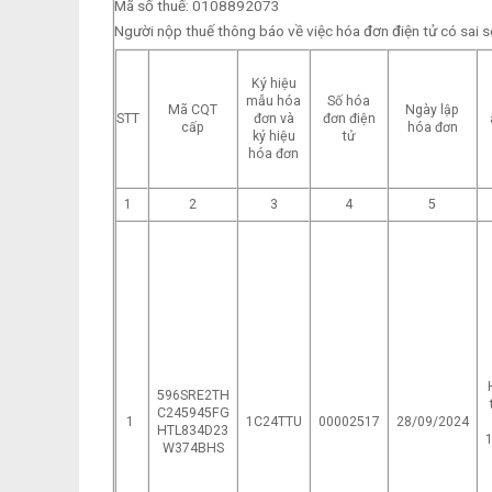
Mã số thuế: 0108892073
Người nộp thuế thông báo về việc hóa đơn điện tử có sai s
Ký hiệu
mẫu hóa
Số hóa
Mã CQT
Ngày lập
STT
đơn và
đơn điện
cấp
hóa đơn
ký hiệu
tử
hóa đơn
1
2
3
4
5
596SRE2TH
C245945FG
1
1C24TTU
00002517
28/09/2024
HTL834D23
W374BHS