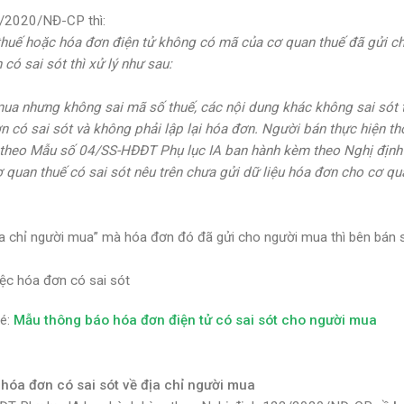
3/2020/NĐ-CP thì:
thuế hoặc hóa đơn điện tử không có mã của cơ quan thuế đã gửi c
ó sai sót thì xử lý như sau:
 mua nhưng không sai mã số thuế, các nội dung khác không sai sót 
 có sai sót và không phải lập lại hóa đơn. Người bán thực hiện t
t theo Mẫu số 04/SS-HĐĐT Phụ lục IA ban hành kèm theo Nghị định 
 quan thuế có sai sót nêu trên chưa gửi dữ liệu hóa đơn cho cơ qu
địa chỉ người mua” mà hóa đơn đó đã gửi cho người mua thì bên bán 
ệc hóa đơn có sai sót
hé:
Mẫu thông báo hóa đơn điện tử có sai sót cho người mua
hóa đơn có sai sót về địa chỉ người mua