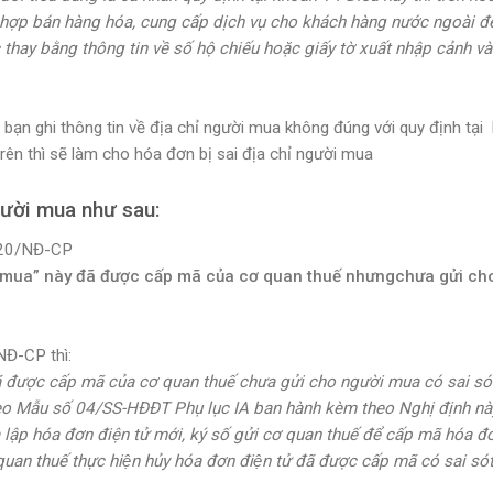
g hợp bán hàng hóa, cung cấp dịch vụ cho khách hàng nước ngoài đ
 thay bằng thông tin về số hộ chiếu hoặc giấy tờ xuất nhập cảnh v
 bạn ghi thông tin về địa chỉ người mua không đúng với quy định tại
n thì sẽ làm cho hóa đơn bị sai địa chỉ người mua
gười mua như sau:
2020/NĐ-CP
ời mua” này đã được cấp mã của cơ quan thuế nhưng
chưa gửi ch
NĐ-CP thì:
 được cấp mã của cơ quan thuế chưa gửi cho người mua có sai sót
heo Mẫu số 04/SS-HĐĐT Phụ lục IA ban hành kèm theo Nghị định nà
à lập hóa đơn điện tử mới, ký số gửi cơ quan thuế để cấp mã hóa đ
n thuế thực hiện hủy hóa đơn điện tử đã được cấp mã có sai sót