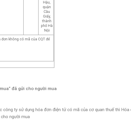
Hậu,
quận
Cầu
Giấy,
thành
phố Hà
Nội
óa đơn không có mã của CQT để
i mua”
đã gửi cho người mua
các công ty sử dụng hóa đơn điện tử có mã của cơ quan thuế thì Hóa
i cho người mua