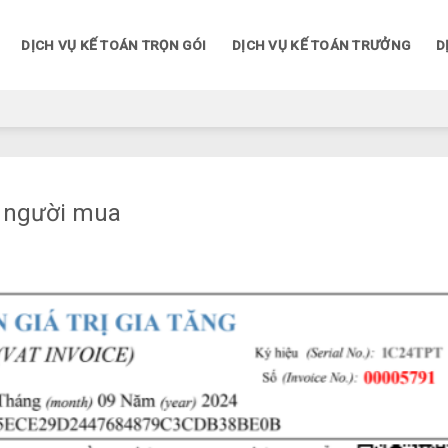
DỊCH VỤ KẾ TOÁN TRỌN GÓI
DỊCH VỤ KẾ TOÁN TRƯỞNG
D
hỉ người mua