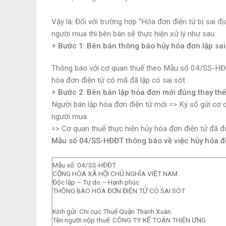
Vậy là: Đối với trường hợp “Hóa đơn điện tử bị sai
người mua thì bên bán sẽ thực hiện xử lý như sau:
+
Bước 1
:
Bên bán thông báo hủy hóa đơn lập sai
Thông báo với cơ quan thuế theo Mẫu số 04/SS-HĐ
hóa đơn điện tử có mã đã lập có sai sót
+
Bước 2
:
Bên bán lập hóa đơn mới đúng thay thế
Người bán lập hóa đơn điện tử mới => Ký số gửi cơ 
người mua.
=> Cơ quan thuế thực hiện hủy hóa đơn điện tử đ
Mẫu số 04/SS-HĐĐT thông báo về việc hủy hóa đơn
Mẫu số: 04/SS-HĐĐT
CỘNG HÒA XÃ HỘI CHỦ NGHĨA VIỆT NAM
Độc lập – Tự do – Hạnh phúc
THÔNG BÁO HÓA ĐƠN ĐIỆN TỬ CÓ SAI SÓT
Kính gửi: Chi cục Thuế Quận Thanh Xuân
Tên người nộp thuế: CÔNG TY KẾ TOÁN THIÊN ƯNG