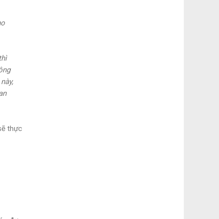
ho
thì
hông
này,
an
sẽ thực