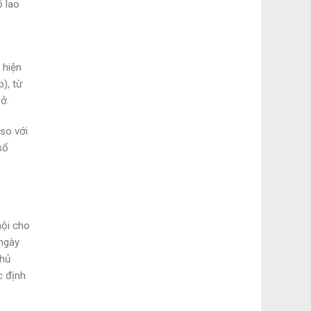
 lao
 hiện
), từ
ở.
so với
số
hội cho
ngày
phủ
c định