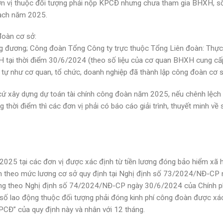
 vị thuộc đối tượng phải nộp KPCĐ nhưng chưa tham gia BHXH, số
oạch năm 2025.
đoàn cơ sở:
g đương; Công đoàn Tổng Công ty trực thuộc Tổng Liên đoàn: Thực
tại thời điểm 30/6/2024 (theo số liệu của cơ quan BHXH cung cấp
 tự như cơ quan, tổ chức, doanh nghiệp đã thành lập công đoàn cơ s
cứ xây dựng dự toán tài chính công đoàn năm 2025, nếu chênh lệch 
 thời điểm thì các đơn vị phải có báo cáo giải trình, thuyết minh về 
 2025 tại các đơn vị được xác định từ tiền lương đóng bảo hiểm xã 
nh theo mức lương cơ sở quy định tại Nghị định số 73/2024/NĐ-CP 
vùng theo Nghị định số 74/2024/NĐ-CP ngày 30/6/2024 của Chính 
 số lao động thuộc đối tượng phải đóng kinh phí công đoàn được xá
PCĐ” của quy định này và nhân với 12 tháng.