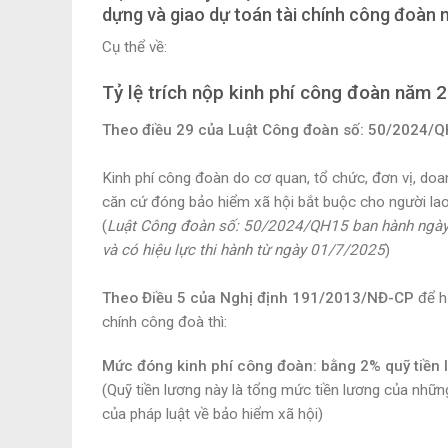
dựng và giao dự toán tài chính công đoàn
Cụ thể về:
Tỷ lệ trích nộp kinh phí công đoàn năm 
Theo điều 29 của Luật Công đoàn số: 50/2024/QH
Kinh phí công đoàn do cơ quan, tổ chức, đơn vị, doa
căn cứ đóng bảo hiểm xã hội bắt buộc cho người la
(
Luật Công đoàn số: 50/2024/QH15 ban hành ngà
và có hiệu lực thi hành từ ngày 01/7/2025
)
T
heo Điều 5 của Nghị định 191/2013/NĐ-CP
để hư
chính công đoà thì:
Mức đóng kinh phí công đoàn: bằng
2%
quỹ tiền 
(Quỹ tiền lương này là tổng mức tiền lương của nhữ
của pháp luật về bảo hiểm xã hội)