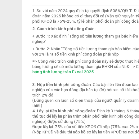
1. So với năm 2024 quy định tại quyết định 8086/QĐ-TLĐ th
đoàn năm 2025 không có gì thay đổi cả (Vẫn giữ nguyên tỷ lệ
phối KPCĐ là 75%-25%, tỷ lệ phân phối đoàn phí công đo
2. Cách trích kinh phí công đoàn:
+
Bước 1
: Xác định “Tổng số tiền lương tham gia bảo hiể
nghiệp”
+
Bước 2
: Nhân “Tổng số tiền lương tham gia bảo hiểm củ
với 2% là ra số tiền kinh phí công đoàn phải nộp
=> Công việc trích kinh phí công đoàn này sẽ được thực hi
bảng lương sẽ có mức lương tham gia BHXH của NLĐ => Chi 
bảng tính lương trên Excel 2025
3. Nộp tiền kinh phí công đoàn
: Các bạn lên liên đoàn l
nghiệp của các bạn đóng địa bàn tại đó) hỏi xin số tài kh
trích 2% đó
(Đừng quên xin luôn số điện thoại của người quản lý doanh n
thiết)
4. Lấy lại tiền kinh phí công đoàn
: Định kỳ 3 tháng, 6 thá
thủ tục để lấy lại phần trăm phân phối tiền kinh phí côn
nghiệp) được sử dụng (75%)
Được lấy lại: 75% của số tiền KPCĐ đã nộp (75% của 2
(Nộp KPCĐ về đâu thì nộp hồ sơ lấy lại tiền KPCĐ tại nơi đo