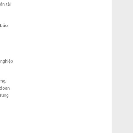
án tài
 bảo
 nghiệp
ơng,
 đoàn
Trung