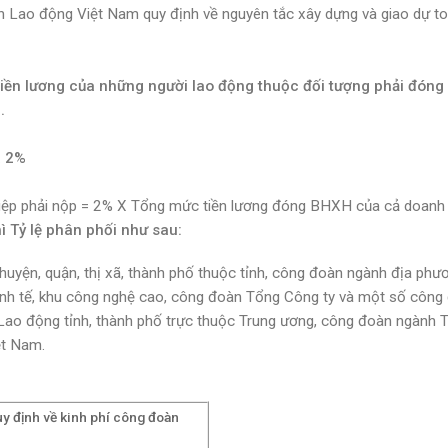
 Lao động Việt Nam quy định về nguyên tắc xây dựng và giao dự to
tiền lương của những người lao động thuộc đối tượng phải đóng
.
à 2%
hiệp phải nộp = 2% X Tổng mức tiền lương đóng BHXH của cả doanh
ì Tỷ lệ phân phối như sau:
uyện, quận, thị xã, thành phố thuộc tỉnh, công đoàn ngành địa phư
kinh tế, khu công nghệ cao, công đoàn Tổng Công ty và một số công
n Lao động tỉnh, thành phố trực thuộc Trung ương, công đoàn ngành 
ệt Nam.
y định về kinh phí công đoàn