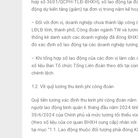
hợp số 3601/QCPH-TLĐ-BHXH), số lao động tại đơn
động dự kiến tăng (giảm) tại đơn vị trong năm kế h
– Đối với đơn vị, doanh nghiệp chưa thành lập công 
LĐLĐ tỉnh, thành phố; Công đoàn ngành TW và tươn
thống kê danh sách các doanh nghiệp đã đóng BHXH 
đó xác định số lao động tại các doanh nghiệp tương
– Khi tổng hợp số lao động của các đơn vị làm căn 
số liệu Ban Tổ chức Tổng Liên đoàn theo dõi tại cùng
chênh lệch.
1.2. Về quỹ lương thu kinh phí công đoàn
Quỹ tiền lương xác định thu kinh phí công đoàn năm
người lao động bình quân 6 tháng đầu năm 2024 tí
30/6/2024 của Chính phủ và mức lương tối thiểu 
(theo số liệu của cơ quan BHXH cung cấp) nhân với
tại mục “1.1. Lao động thuộc đối tượng phải đóng K