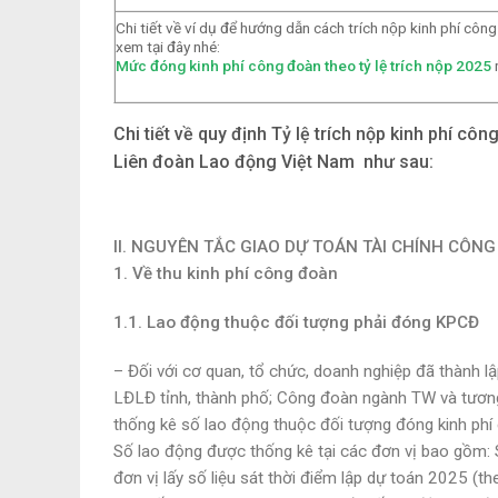
Chi tiết về ví dụ để hướng dẫn cách trích nộp kinh phí cô
xem tại đây nhé:
Mức đóng kinh phí công đoàn theo tỷ lệ trích nộp 2025
m
Chi tiết về quy định Tỷ lệ trích nộp kinh phí
Liên đoàn Lao động Việt Nam như sau:
II. NGUYÊN TẮC GIAO DỰ TOÁN TÀI CHÍNH CÔN
1. Về thu kinh phí công đoàn
1.1. Lao động thuộc đối tượng phải đóng KPCĐ
– Đối với cơ quan, tổ chức, doanh nghiệp đã thành l
LĐLĐ tỉnh, thành phố; Công đoàn ngành TW và tươn
thống kê số lao động thuộc đối tượng đóng kinh phí
Số lao động được thống kê tại các đơn vị bao gồm:
đơn vị lấy số liệu sát thời điểm lập dự toán 2025 (