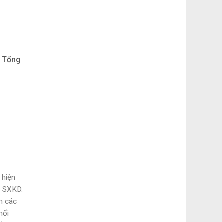
a Tổng
 hiện
c SXKD.
h các
hối