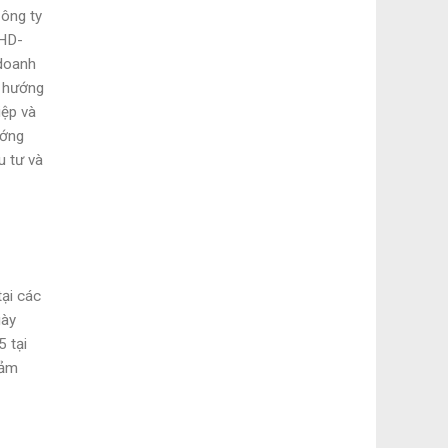
ông ty
/HD-
 doanh
 hướng
iệp và
ướng
u tư và
ại các
gày
 tại
đảm