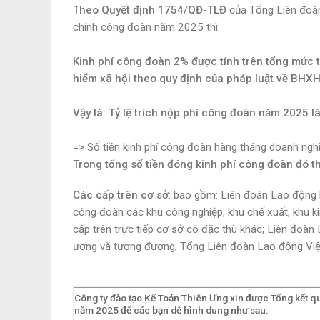
Theo Quyết định 1754/QĐ-TLĐ
của Tổng Liên đoàn
chính công đoàn năm 2025 thì:
Kinh phí công đoàn 2% được tính trên tổng mức 
hiểm xã hội theo quy định của pháp luật về BHXH
Vậy là: Tỷ lệ trích nộp phí công đoàn năm 2025 l
=> Số tiền kinh phí công đoàn hàng tháng doanh ng
Trong tổng số tiền đóng kinh phí công đoàn đó th
Các cấp trên cơ sở
: bao gồm: Liên đoàn Lao động h
công đoàn các khu công nghiệp, khu chế xuất, khu 
cấp trên trực tiếp cơ sở có đặc thù khác; Liên đoà
ương và tương đương; Tổng Liên đoàn Lao động Vi
Công ty đào tạo Kế Toán Thiên Ưng xin được Tổng kết qu
năm 2025 để các bạn dễ hình dung như sau: