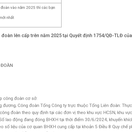
ng đoàn vào năm 2025 thì các bạn
ới nhất
 công đoàn lên cấp trên năm 2025 tại Quyết định 1754/QĐ-TLĐ củ
G ĐOÀN
ập công đoàn cơ sở:
g đương; Công đoàn Tổng Công ty trực thuộc Tổng Liên đoàn: Thực
 công đoàn theo quy định tại các đơn vị theo khu vực HCSN, khu vự
 Số lao động đang đóng BHXH tại thời điểm 30/6/2024, khuyến khíc
theo số liệu của cơ quan BHXH cung cấp tại khoản 5 Điều 8 Quy chế p