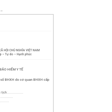
–
Ã HỘI CHỦ NGHĨA VIỆT NAM
p – Tự do – Hạnh phúc
BẢO HIỂM Y TẾ
mã số BHXH do cơ quan BHXH cấp
ốc tịch:…………………
:……………..
…………..