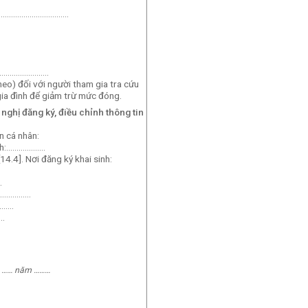
 ………………………………
nh:…………………….
heo) đối với người tham gia tra cứu
ia đình để giảm trừ mức đóng.
nghị đăng ký, điều chỉnh
thông tin
n cá nhân:
ính:……………….
4.4]. Nơi đăng ký khai sinh:
.
………………..
…………
..
……
năm
………