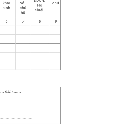
ĐDCN/
khai
với
chú
Hộ
sinh
chủ
chiếu
hộ
6
7
8
9
……
năm
………
…………………………………
…………………………………
…………………………………
…………………………………