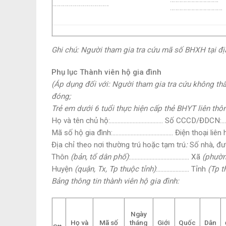
……………………………………
…………………………………
Ghi chú:
Người tham gia tra cứu mã số BHXH tại địa
Phụ lục Thành viên hộ gia đình
(Áp dụng đối với: Người tham gia tra cứu không t
đóng;
Trẻ em dưới 6 tuổi thực hiện cấp thẻ BHYT liên thô
Họ và tên chủ hộ:…………………………….. Số CCCD/ĐDCN
Mã số hộ gia đình:…………………………………. Điện thoại liên
Địa chỉ theo nơi thường trú hoặc tạm trú
:
Số nhà, đư
Thôn
(bản, tổ dân phố)
:………………………………… Xã
(phường
Huyện
(quận, Tx, Tp thuộc tỉnh)
:………………… Tỉnh
(Tp t
Bảng thông tin thành viên hộ gia đình:
Ngày
Họ và
Mã số
tháng
Giới
Quốc
Dân