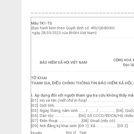
—————————————————————————————
Mẫu TK1-TS
(Ban hành kèm theo Quyết định số: 490/QĐ-BHXH
ngày 28/03/2023 của BHXH Việt Nam)
CỘNG HOÀ X
BẢO HIỂM XÃ HỘI VIỆT NAM
Độc lậ
TỜ KHAI
THAM GIA, ĐIỀU CHỈNH THÔNG TIN BẢO HIỂM XÃ HỘI, 
I.
Áp dụng đối với người tham gia tra cứu không thấy 
[01]. Họ và tên
(viết chữ in hoa)
:……………………………………
[02]. Giới tính:…………………………………………………………..
[03]. Ngày, tháng, năm sinh:……. /……… /……………… [04]. Qu
[05]. Dân tộc:…………………….. [06]. Số CCCD/ĐDCN/Hộ chiếu
[07]. Điện thoại:……………………. [08]. Email (nếu có):………………
[09]. Nơi đăng ký khai sinh: [09.1]. Xã:………………….. [09.2].
Huyện: ………………….. [09.3]. Tỉnh:……………………………….