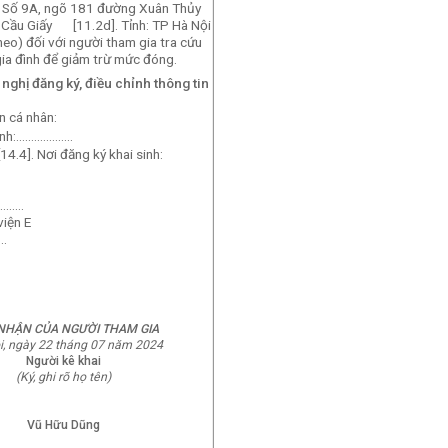
, Số 9A, ngõ 181 đường Xuân Thủy
Cầu Giấy
[11.2d]. Tỉnh:
TP
Hà Nội
heo) đối với người tham gia tra cứu
ia đình để giảm trừ mức đóng.
nghị đăng ký, điều chỉnh thông tin
n cá nhân:
tính:……………….
4.4]. Nơi đăng ký khai sinh:
……..
viện E
..
NHẬN CỦA NGƯỜI THAM GIA
i
, ngày 22 tháng 07 năm 2024
Người kê khai
(Ký, ghi rõ họ tên)
Vũ Hữu Dũng