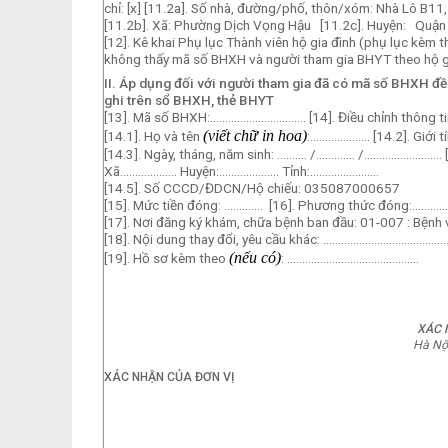
chỉ: [
x
] [11.2a]. Số nhà, đường/phố, thôn/xóm:
Nhà Lô B11
[11.2b]. Xã:
Phường Dịch Vọng Hậu
[11.2c]. Huyện:
Quận 
[12]. Kê khai Phụ lục Thành viên hộ gia đình (phụ lục kèm t
không thấy mã số BHXH và người tham gia BHYT theo hộ g
II.
Áp dụng đối với người tham gia đã có mã số BHXH đề 
ghi trên sổ BHXH, thẻ BHYT
[13]. Mã số BHXH:………………………….. [14]. Điều chỉnh thông ti
(viết chữ in hoa)
[14.1]. Họ và tên
:……………….. [14.2]. Giới 
[14.3]. Ngày, tháng, năm sinh: ………. /…………. /…………………….. [1
Xã………………. Huyện:……………….. Tỉnh:…………………..
[14.5]. Số CCCD/ĐDCN/Hộ chiếu:
035087000657
[15]. Mức tiền đóng: …………. [16]. Phương thức đóng:…………
[17]. Nơi đăng ký khám, chữa bệnh ban đầu:
01-007 : Bệnh 
[18]. Nội dung thay đổi, yêu cầu khác: ……………………………………
(
nếu có
)
[19]. Hồ sơ kèm theo
: ……………………………………..
XÁC 
Hà Nộ
XÁC NHẬN CỦA ĐƠN VỊ