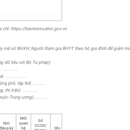
 chỉ: https://baohiemxahoi.gov.vn.
hấy mã số BHXH; Người tham gia BHYT theo hộ gia đình để giảm tr
ng dữ liệu với Bộ Tư pháp
)
:……………………
 hệ:……………………..
ờng phố, tập thể:…………….
, thị trấn)
:………………..
huộc Trung ương)
:……………..
Mối
Số
Nơi
quan
CCCD/
đăng ký
hệ
Ghi