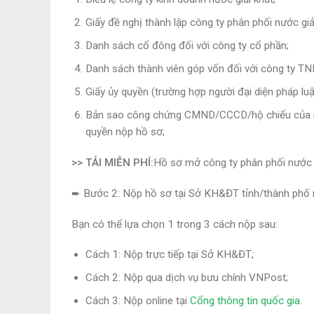
Giấy đề nghị thành lập công ty phân phối nước giải
Danh sách cổ đông đối với công ty cổ phần;
Danh sách thành viên góp vốn đối với công ty T
Giấy ủy quyền (trường hợp người đại diện pháp lu
Bản sao công chứng CMND/CCCD/hộ chiếu của ngư
quyền nộp hồ sơ;
>> TẢI MIỄN PHÍ:
Hồ sơ mở công ty phân phối nước g
➨
Bước 2: Nộp hồ sơ tại Sở KH&ĐT tỉnh/thành phố n
Bạn có thể lựa chọn 1 trong 3 cách nộp sau:
Cách 1: Nộp trực tiếp tại Sở KH&ĐT;
Cách 2: Nộp qua dịch vụ bưu chính VNPost;
Cách 3: Nộp online tại
Cổng thông tin quốc gia
.