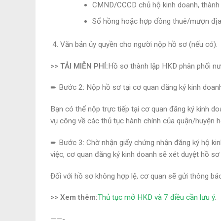
CMND/CCCD chủ hộ kinh doanh, thành v
Sổ hồng hoặc hợp đồng thuê/mượn địa đ
Văn bản ủy quyền cho người nộp hồ sơ (nếu có).
>> TẢI MIỄN PHÍ:
Hồ sơ thành lập HKD phân phối nướ
➨
Bước 2: Nộp hồ sơ tại cơ quan đăng ký kinh doanh
Bạn có thể nộp trực tiếp tại cơ quan đăng ký kinh d
vụ công về các thủ tục hành chính của quận/huyện h
➨
Bước 3: Chờ nhận giấy chứng nhận đăng ký hộ kin
việc, cơ quan đăng ký kinh doanh sẽ xét duyệt hồ sơ 
Đối với hồ sơ không hợp lệ, cơ quan sẽ gửi thông bá
>> Xem thêm:
Thủ tục mở HKD và 7 điều cần lưu ý
.
——-