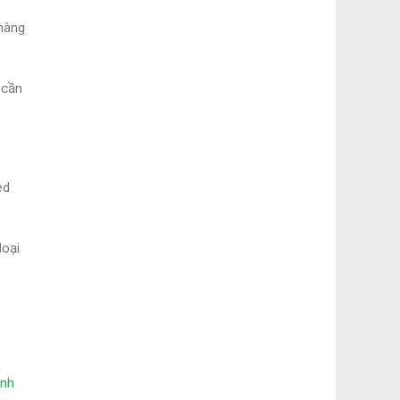
 hàng
 cần
ed
loại
anh