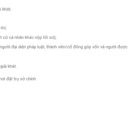
 khát;
NHH;
ật cử cá nhân khác nộp hồ sơ);
ời đại diện pháp luật, thành viên/cổ đông góp vốn và người được
iải khát.
ơi đặt trụ sở chính