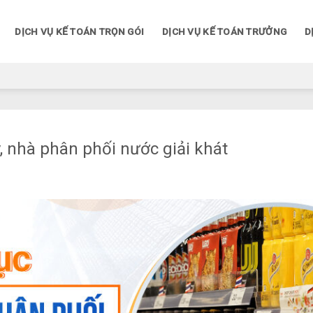
DỊCH VỤ KẾ TOÁN TRỌN GÓI
DỊCH VỤ KẾ TOÁN TRƯỞNG
D
lý, nhà phân phối nước giải khát