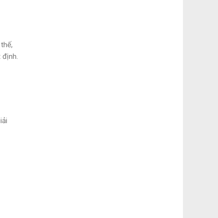
thế,
 định.
iải