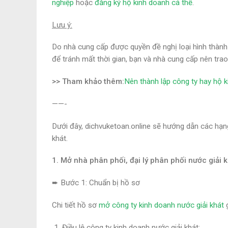
nghiệp
hoặc
đăng ký hộ kinh doanh cá thể
.
Lưu ý:
Do nhà cung cấp được quyền đề nghị loại hình thành l
để tránh mất thời gian, bạn và nhà cung cấp nên trao 
>> Tham khảo thêm:
Nên thành lập công ty hay hộ k
——-
Dưới đây, dichvuketoan.online sẽ hướng dẫn các hạng
khát.
1. Mở nhà phân phối, đại lý phân phối nước giải
➨
Bước 1: Chuẩn bị hồ sơ
Chi tiết hồ sơ
mở công ty kinh doanh nước giải khát
Điều lệ công ty kinh doanh nước giải khát;