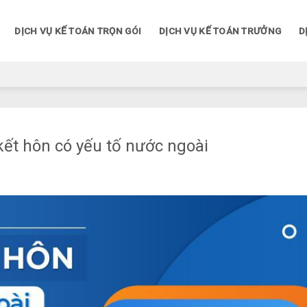
DỊCH VỤ KẾ TOÁN TRỌN GÓI
DỊCH VỤ KẾ TOÁN TRƯỞNG
D
kết hôn có yếu tố nước ngoài