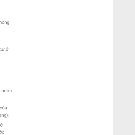
không
 cư ở
a nước
 của
ang);
 ở
ước