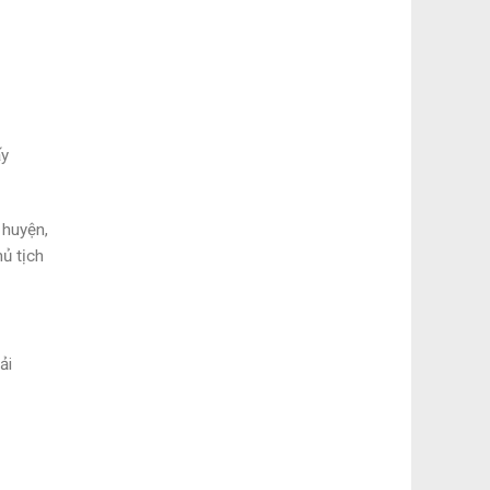
ấy
 huyện,
ủ tịch
ải