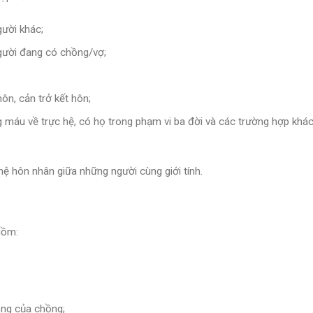
ười khác;
gười đang có chồng/vợ;
ôn, cản trở kết hôn;
 máu về trực hệ, có họ trong phạm vi ba đời và các trường hợp khá
 hôn nhân giữa những người cùng giới tính.
gồm:
êng của chồng;