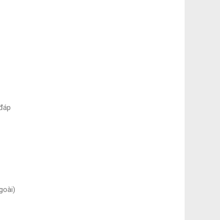
 đáp
goài)