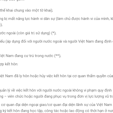
hể khai chung vào một tờ khai);
ng bị mất năng lực hành vi dân sự (làm chủ được hành vi của mình, 
);
ớc ngoài (còn giá trị sử dụng) (*);
chiếu (áp dụng đối với người nước ngoài và người Việt Nam đang định
iệt Nam đang cư trú trong nước (**);
ợp kết hôn:
ệt Nam đã ly hôn hoặc hủy việc kết hôn tại cơ quan thẩm quyền củ
uản lý về việc kết hôn với người nước ngoài không vi phạm quy định
ng – viên chức hoặc người đang phục vụ trong đơn vị lực lượng vũ tr
 cơ quan đại diện ngoại giao/cơ quan đại diện lãnh sự của Việt Nam
g ký kết hôn đang học tập, công tác hoặc lao động có thời hạn ở n