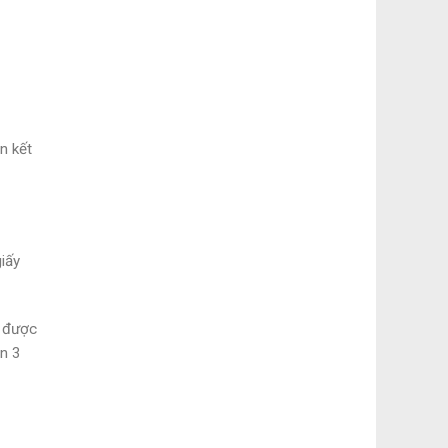
n kết
giấy
i được
ản 3