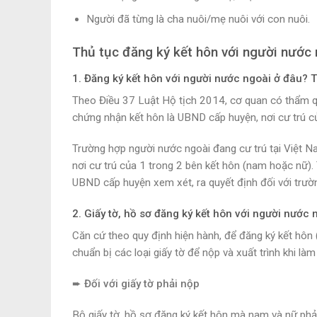
Người đã từng là cha nuôi/mẹ nuôi với con nuôi.
Thủ tục đăng ký kết hôn với người nước 
1. Đăng ký kết hôn với người nước ngoài ở đâu? 
Theo Điều 37 Luật Hộ tịch 2014, cơ quan có thẩm qu
chứng nhận kết hôn là UBND cấp huyện, nơi cư trú 
Trường hợp người nước ngoài đang cư trú tại Việt N
nơi cư trú của 1 trong 2 bên kết hôn (nam hoặc nữ)
UBND cấp huyện xem xét, ra quyết định đối với trườ
2. Giấy tờ, hồ sơ đăng ký kết hôn với người nước 
Căn cứ theo quy định hiện hành, để đăng ký kết hôn 
chuẩn bị các loại giấy tờ để nộp và xuất trình khi làm
➨ Đối với giấy tờ phải nộp
Bộ giấy tờ, hồ sơ đăng ký kết hôn mà nam và nữ ph