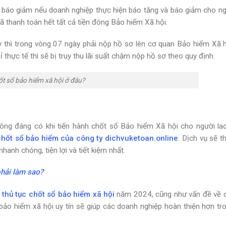
à báo giảm nếu doanh nghiệp thực hiện báo tăng và báo giảm cho ng
ã thanh toán hết tất cả tiền đóng Bảo hiểm Xã hội.
y thì trong vòng 07 ngày phải nộp hồ sơ lên cơ quan Bảo hiểm Xã h
 thực tế thì sẽ bị truy thu lãi suất chậm nộp hồ sơ theo quy định.
t sổ bảo hiểm xã hội ở đâu?
hông đáng có khi tiến hành chốt sổ Bảo hiểm Xã hội cho người la
chốt sổ bảo hiểm của công ty
dichvuketoan.online
.
Dịch vụ sẽ t
hanh chóng, tiện lợi và tiết kiệm nhất.
phải làm sao?
m
thủ tục chốt sổ bảo hiểm xã hội
năm 2024, cũng như vấn đề về 
bảo hiểm xã hội uy tín sẽ giúp các doanh nghiệp hoàn thiện hơn tr