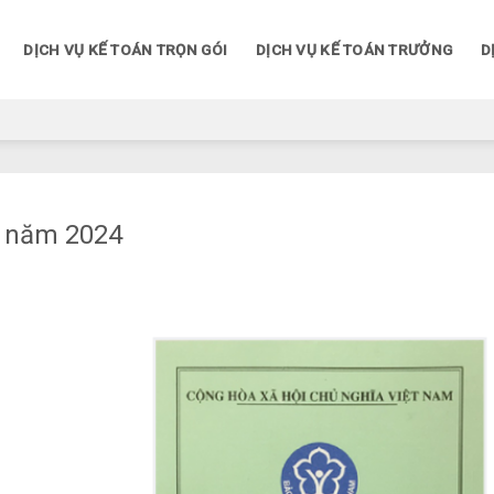
DỊCH VỤ KẾ TOÁN TRỌN GÓI
DỊCH VỤ KẾ TOÁN TRƯỞNG
D
i năm 2024