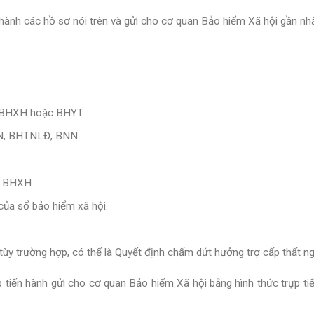
hành các hồ sơ nói trên và gửi cho cơ quan Bảo hiểm Xã hội gần nh
tin BHXH hoặc BHYT
TN, BHTNLĐ, BNN
sổ BHXH
của sổ bảo hiểm xã hội.
tùy trường hợp, có thể là Quyết định chấm dứt hưởng trợ cấp thất n
ệp
tiến hành gửi cho cơ quan Bảo hiểm Xã hội bằng hình thức trựp ti