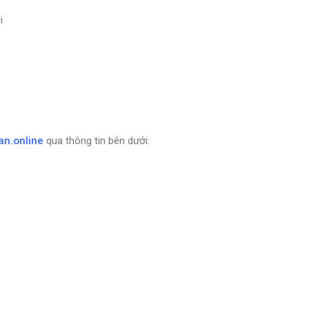
i
an.online
qua thông tin bên dưới: