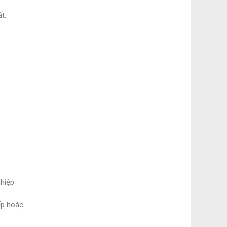
ất.
ghiệp
ếp hoặc