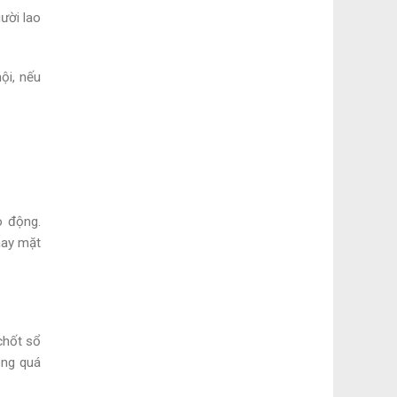
ười lao
ội, nếu
o động.
hay mặt
chốt sổ
ong quá