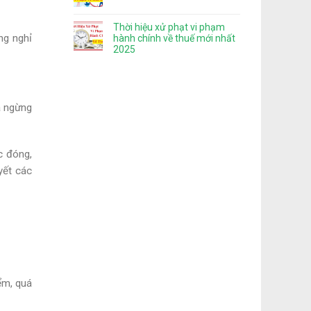
Thời hiệu xử phạt vi phạm
ng nghỉ
hành chính về thuế mới nhất
2025
ã ngừng
c đóng,
yết các
ểm, quá