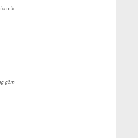
của mỗi
ng gồm