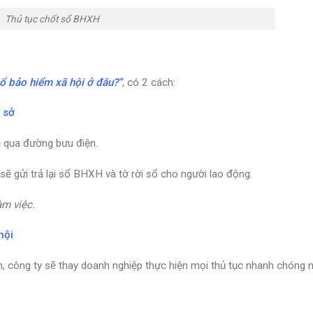
Thủ tục chốt sổ BHXH
ổ bảo hiểm xã hội ở đâu?”
, có 2 cách:
ụ sở
c qua đường bưu điện.
sẽ gửi trả lại sổ BHXH và tờ rời sổ cho người lao động.
àm việc.
hội
n, công ty sẽ thay doanh nghiệp thực hiện mọi thủ tục nhanh chóng 