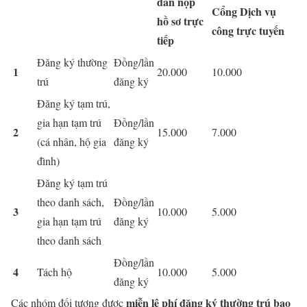
dân nộp
Cổng Dịch vụ
hồ sơ trực
công trực tuyến
tiếp
Đăng ký thường
Đồng/lần
1
20.000
10.000
trú
đăng ký
Đăng ký tạm trú,
gia hạn tạm trú
Đồng/lần
2
15.000
7.000
(cá nhân, hộ gia
đăng ký
đình)
Đăng ký tạm trú
theo danh sách,
Đồng/lần
3
10.000
5.000
gia hạn tạm trú
đăng ký
theo danh sách
Đồng/lần
4
Tách hộ
10.000
5.000
đăng ký
miễn lệ phí đăng ký thường trú bao
Các nhóm đối tượng được