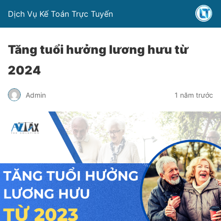
Dịch Vụ Kế Toán Trực Tuyến
Tăng tuổi hưởng lương hưu từ
2024
Admin
1 năm trước