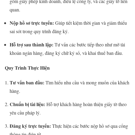
gồm giấy phép kinh doanh, điều lệ công ty, và các giấy tờ liên
quan.
Nộp hồ sơ trực tuyến:
Giúp tiết kiệm thời gian và giảm thiểu
sai sót trong quy trình đăng ký.
Hỗ trợ sau thành lập:
Tư vấn các bước tiếp theo như mở tài
khoản ngân hàng, đăng ký chữ ký số, và khai thuế ban đầu.
Quy Trình Thực Hiện
Tư vấn ban đầu:
Tìm hiểu nhu cầu và mong muốn của khách
hàng.
Chuẩn bị tài liệu:
Hỗ trợ khách hàng hoàn thiện giấy tờ theo
yêu cầu pháp lý.
Đăng ký trực tuyến:
Thực hiện các bước nộp hồ sơ qua cổng
thông tin điện tử.