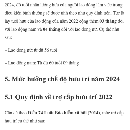
2024, độ tuổi nhận lương hưu của người lao động làm việc trong
điều kiện bình thường sẽ được tính theo như quy định trên. Tức là
03 tháng
lấy tuổi hưu của lao động của năm 2022 cộng thêm
đối
04 tháng
với lao động nam và
đối với lao động nữ. Cụ thể như
sau:
– Lao động nữ: từ đủ 56 tuổi
– Lao động nam: Từ đủ 60 tuổi 09 tháng
5. Mức hưởng chế độ hưu trí năm 2024
5.1 Quy định về trợ cấp hưu trí 2022
Điều 74 Luật Bảo hiểm xã hội (2014)
Căn cứ theo
, mức trợ cấp
hưu trí cụ thể như sau: