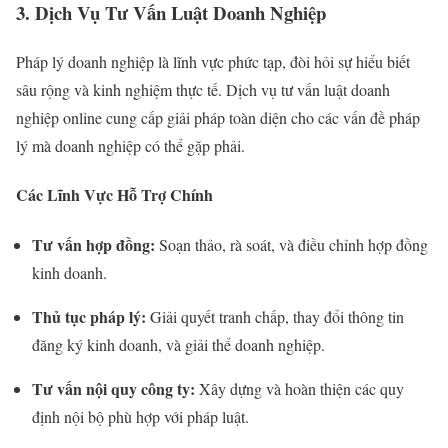
3. Dịch Vụ Tư Vấn Luật Doanh Nghiệp
Pháp lý doanh nghiệp là lĩnh vực phức tạp, đòi hỏi sự hiểu biết
sâu rộng và kinh nghiệm thực tế. Dịch vụ tư vấn luật doanh
nghiệp online cung cấp giải pháp toàn diện cho các vấn đề pháp
lý mà doanh nghiệp có thể gặp phải.
Các Lĩnh Vực Hỗ Trợ Chính
Tư vấn hợp đồng:
Soạn thảo, rà soát, và điều chỉnh hợp đồng
kinh doanh.
Thủ tục pháp lý:
Giải quyết tranh chấp, thay đổi thông tin
đăng ký kinh doanh, và giải thể doanh nghiệp.
Tư vấn nội quy công ty:
Xây dựng và hoàn thiện các quy
định nội bộ phù hợp với pháp luật.