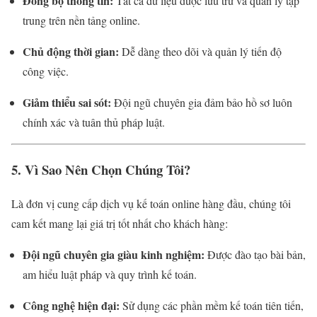
Đồng bộ thông tin:
Tất cả dữ liệu được lưu trữ và quản lý tập
trung trên nền tảng online.
Chủ động thời gian:
Dễ dàng theo dõi và quản lý tiến độ
công việc.
Giảm thiểu sai sót:
Đội ngũ chuyên gia đảm bảo hồ sơ luôn
chính xác và tuân thủ pháp luật.
5. Vì Sao Nên Chọn Chúng Tôi?
Là đơn vị cung cấp dịch vụ kế toán online hàng đầu, chúng tôi
cam kết mang lại giá trị tốt nhất cho khách hàng:
Đội ngũ chuyên gia giàu kinh nghiệm:
Được đào tạo bài bản,
am hiểu luật pháp và quy trình kế toán.
Công nghệ hiện đại:
Sử dụng các phần mềm kế toán tiên tiến,