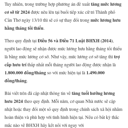
tăng mức lương
Tuy nhiên, trong trường hợp phương án đề xuất
cơ sở từ 2024
được nêu lên tại buổi tiếp xúc cử tri Thành phố
mức lương hưu
Cần Thơ ngày 13/10 thì sẽ có sự thay đổi trong
hằng tháng tối thiểu
.
Điều 56 và Điều 71 Luật BHXH (2014)
Theo quy định tại
,
người lao động sẽ nhận được mức lương hưu hằng tháng tối thiểu
trợ
là bằng mức lương cơ sở. Như vậy, mức lương cơ sở tăng thì
cấp hưu trí
thấp nhất mỗi tháng người lao động được nhận là
1.800.000 đồng/tháng
1.490.000
so với mức hiện tại là
đồng/tháng
.
tăng tuổi hưởng lương
Bài viết trên đã cập nhật thông tin về
hưu
2024
theo quy định. Mỗi năm, cơ quan Nhà nước sẽ cập
nhật hoặc thay đổi một số quy định trong chính sách xã hội nhằm
hoàn thiện và phù hợp với tình hình hiện tại. Nếu có bất kỳ thắc
mắc nào về BHXH hãy kết nối với ngay với