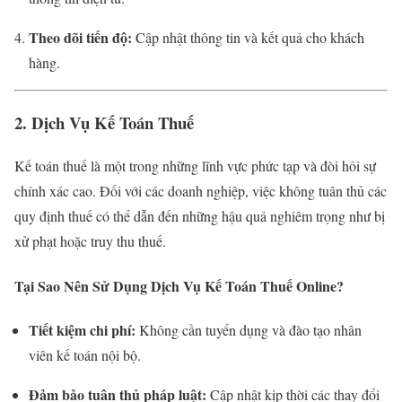
Theo dõi tiến độ:
Cập nhật thông tin và kết quả cho khách
hàng.
2. Dịch Vụ Kế Toán Thuế
Kế toán thuế là một trong những lĩnh vực phức tạp và đòi hỏi sự
chính xác cao. Đối với các doanh nghiệp, việc không tuân thủ các
quy định thuế có thể dẫn đến những hậu quả nghiêm trọng như bị
xử phạt hoặc truy thu thuế.
Tại Sao Nên Sử Dụng Dịch Vụ Kế Toán Thuế Online?
Tiết kiệm chi phí:
Không cần tuyển dụng và đào tạo nhân
viên kế toán nội bộ.
Đảm bảo tuân thủ pháp luật:
Cập nhật kịp thời các thay đổi