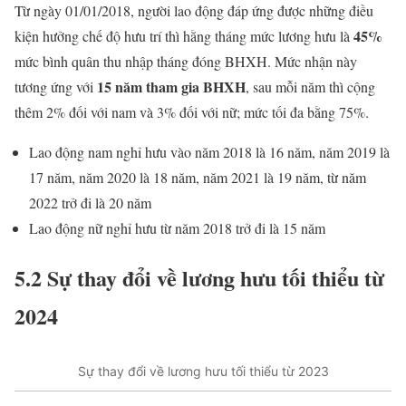
Từ ngày 01/01/2018, người lao động đáp ứng được những điều
45%
kiện hưởng chế độ hưu trí thì hằng tháng mức lương hưu là
mức bình quân thu nhập tháng đóng BHXH. Mức nhận này
15 năm tham gia BHXH
tương ứng với
, sau mỗi năm thì cộng
thêm 2% đối với nam và 3% đối với nữ; mức tối đa bằng 75%.
Lao động nam nghỉ hưu vào năm 2018 là 16 năm, năm 2019 là
17 năm, năm 2020 là 18 năm, năm 2021 là 19 năm, từ năm
2022 trở đi là 20 năm
Lao động nữ nghỉ hưu từ năm 2018 trở đi là 15 năm
5.2 Sự thay đổi về lương hưu tối thiểu từ
2024
Sự thay đổi về lương hưu tối thiểu từ 2023