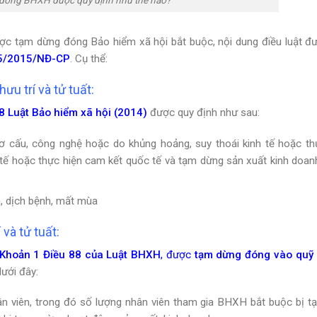
 đóng BHXH được quy định như thế nào?
ợc tạm dừng đóng Bảo hiểm xã hội bắt buộc, nội dung điều luật đ
15/2015/NĐ-CP
. Cụ thể:
u trí và tử tuất:
8 Luật Bảo hiểm xã hội (2014)
được quy định như sau:
ơ cấu, công nghệ hoặc do khủng hoảng, suy thoái kinh tế hoặc th
 tế hoặc thực hiện cam kết quốc tế và tạm dừng sản xuất kinh doan
n, dịch bệnh, mất mùa
và tử tuất:
Khoản 1 Điều 88 của Luật BHXH
, được
tạm dừng đóng vào quỹ 
dưới đây:
ân viên, trong đó số lượng nhân viên tham gia BHXH bắt buộc bị t