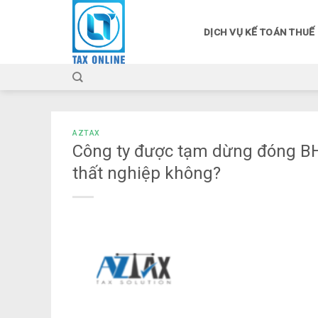
Skip
to
DỊCH VỤ KẾ TOÁN THUẾ
content
AZTAX
Công ty được tạm dừng đóng B
thất nghiệp không?