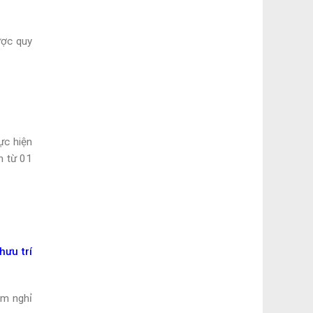
ược quy
ực hiện
h từ 01
hưu trí
ạm nghỉ