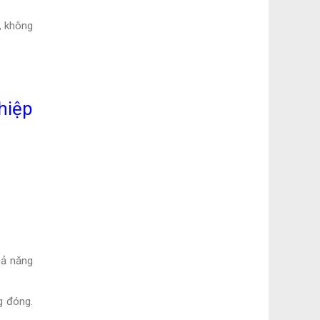
%, không
hiệp
hả năng
g đóng.