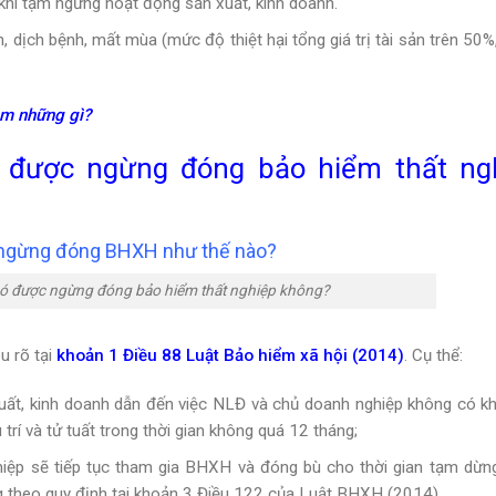
hi tạm ngừng hoạt động sản xuất, kinh doanh.
n, dịch bệnh, mất mùa (mức độ thiệt hại tổng giá trị tài sản trên 50
m những gì?
được ngừng đóng bảo hiểm thất ng
m ngừng đóng BHXH như thế nào?
 được ngừng đóng bảo hiểm thất nghiệp không?
 rõ tại
khoản 1 Điều 88 Luật Bảo hiểm xã hội (2014)
. Cụ thể:
uất, kinh doanh dẫn đến việc NLĐ và chủ doanh nghiệp không có k
í và tử tuất trong thời gian không quá 12 tháng;
hiệp sẽ tiếp tục tham gia BHXH và đóng bù cho thời gian tạm dừn
g theo quy định tại khoản 3 Điều 122 của Luật BHXH (2014).