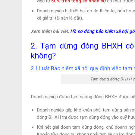
việc từ
50% trên tổng số nhân sự
có mặt trước k
Doanh nghiệp bị thiệt hại do do thiên tai, hỏa hoạ
kể giá trị tài sản là đất).
Xem thêm bài viết:
Hồ sơ đóng bảo hiểm xã hội gồ
2. Tạm dừng đóng BHXH có 
không?
2.1 Luật Bảo hiểm xã hội quy định việc tạ
Tạm dừng đóng BHXH có
Doanh nghiệp được tạm ngừng đóng BHXH được nêu
Doanh nghiệp gặp khó khăn phải tạm dừng sản x
đóng BHXH thì được tạm dừng đóng vào quỹ hưu tr
Khi hết giai đoạn tạm dừng đóng, chủ doanh ng
Khoản tiền đóng bù không phải tính lãi chậm đón