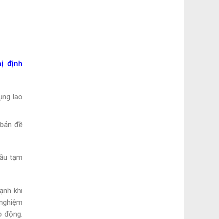
ị định
ụng lao
 bản đề
đầu tạm
ạnh khi
 nghiệm
o động.