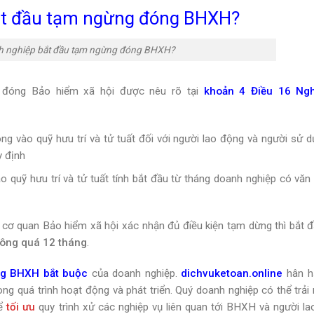
bắt đầu tạm ngừng đóng BHXH?
nh nghiệp bắt đầu tạm ngừng đóng BHXH?
 đóng Bảo hiểm xã hội được nêu rõ tại
khoản 4 Điều 16 Ngh
g vào quỹ hưu trí và tử tuất đối với người lao động và người sử d
y định
quỹ hưu trí và tử tuất tính bắt đầu từ tháng doanh nghiệp có văn
 cơ quan Bảo hiểm xã hội xác nhận đủ điều kiện tạm dừng thì bắt 
ông quá 12 tháng
.
g BHXH bắt buộc
của doanh nghiệp.
dichvuketoan.online
hân h
g quá trình hoạt động và phát triển. Quý doanh nghiệp có thể trải
ể
tối ưu
quy trình xử các nghiệp vụ liên quan tới BHXH và người la