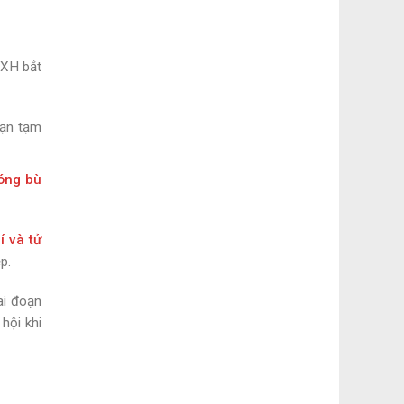
HXH bắt
oạn tạm
óng bù
í và tử
p.
ai đoạn
hội khi