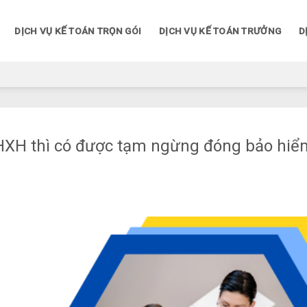
DỊCH VỤ KẾ TOÁN TRỌN GÓI
DỊCH VỤ KẾ TOÁN TRƯỞNG
D
HXH thì có được tạm ngừng đóng bảo hiể