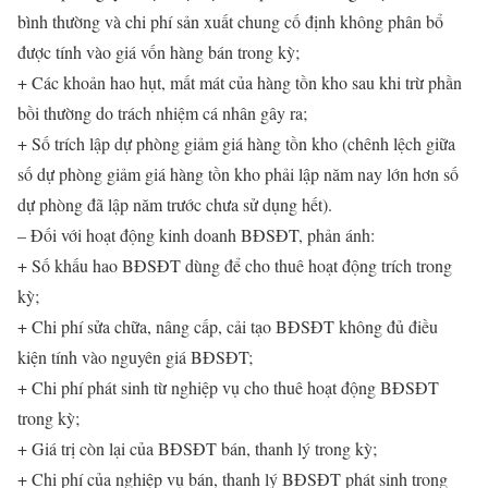
bình thường và chi phí sản xuất chung cố định không phân bổ
được tính vào giá vốn hàng bán trong kỳ;
+ Các khoản hao hụt, mất mát của hàng tồn kho sau khi trừ phần
bồi thường do trách nhiệm cá nhân gây ra;
+ Số trích lập dự phòng giảm giá hàng tồn kho (chênh lệch giữa
số dự phòng giảm giá hàng tồn kho phải lập năm nay lớn hơn số
dự phòng đã lập năm trước chưa sử dụng hết).
– Đối với hoạt động kinh doanh BĐSĐT, phản ánh:
+ Số khấu hao BĐSĐT dùng để cho thuê hoạt động trích trong
kỳ;
+ Chi phí sửa chữa, nâng cấp, cải tạo BĐSĐT không đủ điều
kiện tính vào nguyên giá BĐSĐT;
+ Chi phí phát sinh từ nghiệp vụ cho thuê hoạt động BĐSĐT
trong kỳ;
+ Giá trị còn lại của BĐSĐT bán, thanh lý trong kỳ;
+ Chi phí của nghiệp vụ bán, thanh lý BĐSĐT phát sinh trong