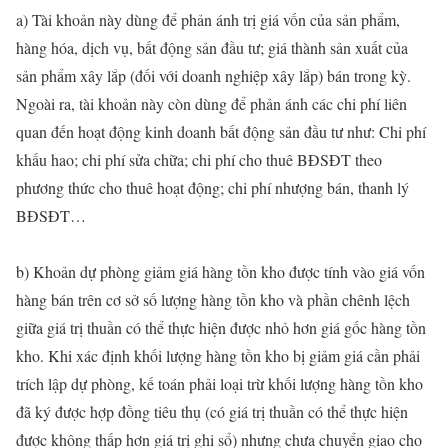
a) Tài khoản này dùng để phản ánh trị giá vốn của sản phẩm,
hàng hóa, dịch vụ, bất động sản đầu tư; giá thành sản xuất của
sản phẩm xây lắp (đối với doanh nghiệp xây lắp) bán trong kỳ.
Ngoài ra, tài khoản này còn dùng để phản ánh các chi phí liên
quan đến hoạt động kinh doanh bất động sản đầu tư như: Chi phí
khấu hao; chi phí sửa chữa; chi phí cho thuê BĐSĐT theo
phương thức cho thuê hoạt động; chi phí nhượng bán, thanh lý
BĐSĐT…
b) Khoản dự phòng giảm giá hàng tồn kho được tính vào giá vốn
hàng bán trên cơ sở số lượng hàng tồn kho và phần chênh lệch
giữa giá trị thuần có thể thực hiện được nhỏ hơn giá gốc hàng tồn
kho. Khi xác định khối lượng hàng tồn kho bị giảm giá cần phải
trích lập dự phòng, kế toán phải loại trừ khối lượng hàng tồn kho
đã ký được hợp đồng tiêu thụ (có giá trị thuần có thể thực hiện
được không thấp hơn giá trị ghi sổ) nhưng chưa chuyển giao cho