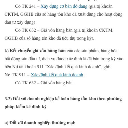
Có
TK 241 –
Xây dựng cơ bản dở dang
(giá trị khoản
CKTM, GGHB của số hàng tồn kho đã xuất dùng cho hoạt động
đầu tư xây dựng)
Có TK 632 – Giá vốn hàng bán (giá trị khoản CKTM,
GGHB của số hàng tồn kho đã tiêu thụ trong kỳ).
k) Kết chuyển giá vốn hàng bán
của các sản phẩm, hàng hóa,
bất động sản đầu tư, dịch vụ được xác định là đã bán trong kỳ vào
bên Nợ tài khoản 911 “Xác định kết quả kinh doanh”, ghi:
Nợ
TK 911 –
Xác định kết quả kinh doanh
Có TK 632 – Giá vốn hàng bán.
3.2) Đối với doanh nghiệp kế toán hàng tồn kho theo
phương
pháp kiểm kê định kỳ
a) Đối với doanh nghiệp thương mại: