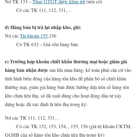
Nợ
TK 133 –
Thuế GTGT được khấu trừ
(nếu có)
Có các TK 111, 112, 331,…
đ) Hàng bán bị trả lại nhập kho, ghi:
Nợ các
Tài khoản 155
,156
Có TK 632 – Giá vốn hàng bán.
e) Trường hợp khoản chiết khấu thương mại hoặc giảm giá
hàng bán nhận được
sau khi mua hàng, kế toán phải căn cứ vào
tình hình biến động của hàng tồn kho để phân bổ số chiết khấu
thương mại, giảm giá hàng bán được hưởng dựa trên số hàng tồn
kho chưa tiêu thụ, số đã xuất dùng cho hoạt động đầu tư xây
dựng hoặc đã xác định là tiêu thụ trong kỳ:
Nợ các TK 111, 112, 331…
Có các TK 152, 153, 154, , 155, 156 (giá trị khoản CKTM,
GGHB của số hàng tồn kho chưa tiêu thụ trong kỳ)