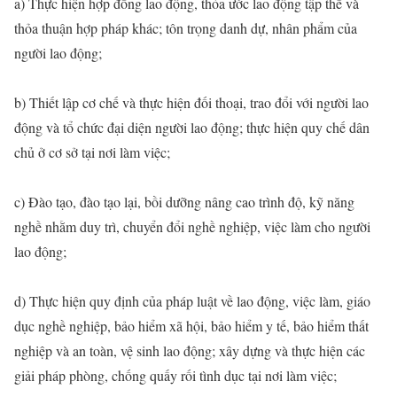
a) Thực hiện hợp đồng lao động, thỏa ước lao động tập thể và
thỏa thuận hợp pháp khác; tôn trọng danh dự, nhân phẩm của
người lao động;
b) Thiết lập cơ chế và thực hiện đối thoại, trao đổi với người lao
động và tổ chức đại diện người lao động; thực hiện quy chế dân
chủ ở cơ sở tại nơi làm việc;
c) Đào tạo, đào tạo lại, bồi dưỡng nâng cao trình độ, kỹ năng
nghề nhằm duy trì, chuyển đổi nghề nghiệp, việc làm cho người
lao động;
d) Thực hiện quy định của pháp luật về lao động, việc làm, giáo
dục nghề nghiệp, bảo hiểm xã hội, bảo hiểm y tế, bảo hiểm thất
nghiệp và an toàn, vệ sinh lao động; xây dựng và thực hiện các
giải pháp phòng, chống quấy rối tình dục tại nơi làm việc;