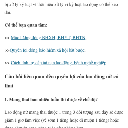
bị xử lý kỷ luật vì thời hiệu xử lý vi kỷ luật lao động có thể kéo
dài.
Có thể bạn quan tâm:
>>
Mức lương đóng BHXH, BHYT, BHTN
;
>>
Quyền lợi đóng bảo hiểm xã hội bắt buộc
;
>>
Cách tính trợ cấp tai nạn lao động, bệnh nghề nghiệp
.
Câu hỏi liên quan đến quyền lợi của lao động nữ có
thai
1. Mang thai bao nhiêu tuần thì được về chế độ?
Lao động nữ mang thai thuộc 1 trong 3 đối tượng sau đây sẽ được
giảm 1 giờ làm việc (về sớm 1 tiếng hoặc đi muộn 1 tiếng) hoặc
được chuyển sang công việc nhẹ nhàng hơn: