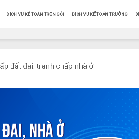
DỊCH VỤ KẾ TOÁN TRỌN GÓI
DỊCH VỤ KẾ TOÁN TRƯỞNG
D
ấp đất đai, tranh chấp nhà ở