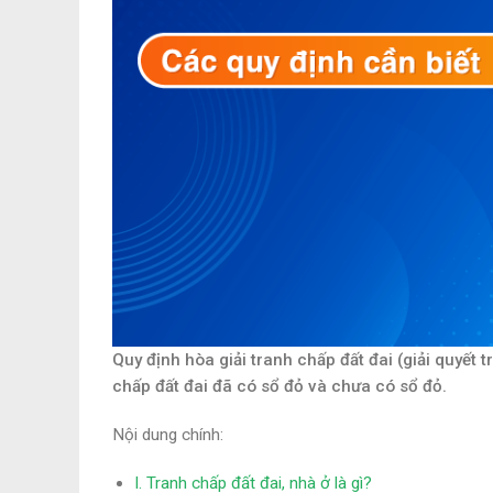
Quy định hòa giải tranh chấp đất đai (giải quyết 
chấp đất đai đã có sổ đỏ và chưa có sổ đỏ.
Nội dung chính:
I. Tranh chấp đất đai, nhà ở là gì?