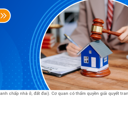
tranh chấp nhà ở, đất đai). Cơ quan có thẩm quyền giải quyết tra