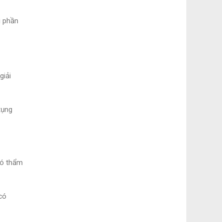
ì phần
giải
tụng
có thẩm
có