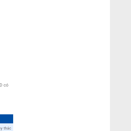
ND có
ủy thác