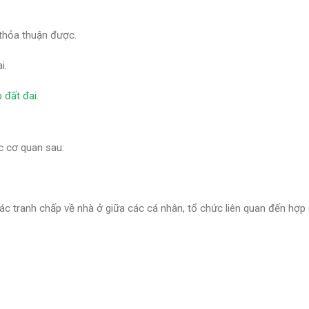
thỏa thuận được.
i.
p đất đai
.
c cơ quan sau:
các tranh chấp về nhà ở giữa các cá nhân, tổ chức liên quan đến hợp