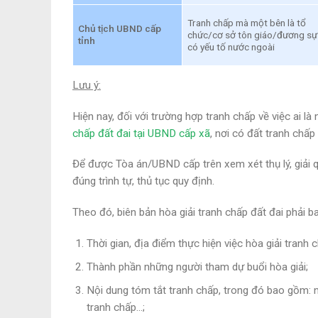
Tranh chấp mà một bên là tổ
Chủ tịch UBND cấp
chức/cơ sở tôn giáo/đương sự
tỉnh
có yếu tố nước ngoài
Lưu ý:
Hiện nay, đối với trường hợp tranh chấp về việc ai là
chấp đất đai tại UBND cấp xã
, nơi có đất tranh chấp 
Để được Tòa án/UBND cấp trên xem xét thụ lý, giải q
đúng trình tự, thủ tục quy định.
Theo đó, biên bản hòa giải tranh chấp đất đai phải 
Thời gian, địa điểm thực hiện việc hòa giải tranh c
Thành phần những người tham dự buổi hòa giải;
Nội dung tóm tắt tranh chấp, trong đó bao gồm: 
tranh chấp…;