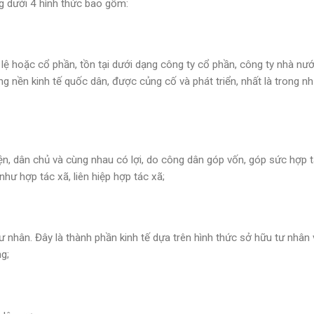
g dưới 4 hình thức bao gồm:
lệ hoặc cổ phần, tồn tại dưới dạng công ty cổ phần, công ty nhà nư
g nền kinh tế quốc dân, được củng cố và phát triển, nhất là trong n
ện, dân chủ và cùng nhau có lợi, do công dân góp vốn, góp sức hợp 
hư hợp tác xã, liên hiệp hợp tác xã;
ư nhân. Đây là thành phần kinh tế dựa trên hình thức sở hữu tư nhân 
g;