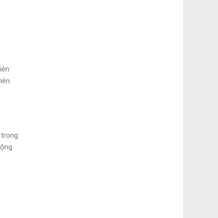
iên
iên.
 trong
động