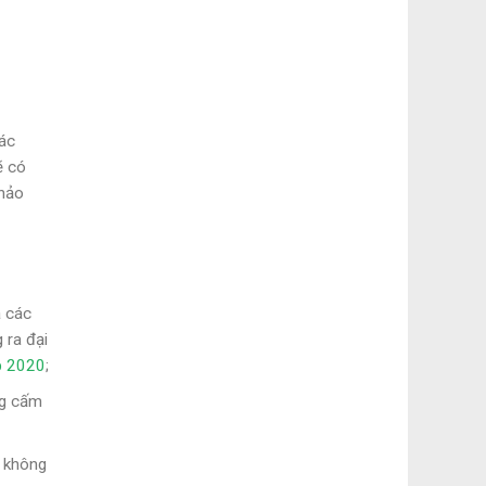
các
ẽ có
khảo
à các
 ra đại
p 2020
;
ng cấm
g không