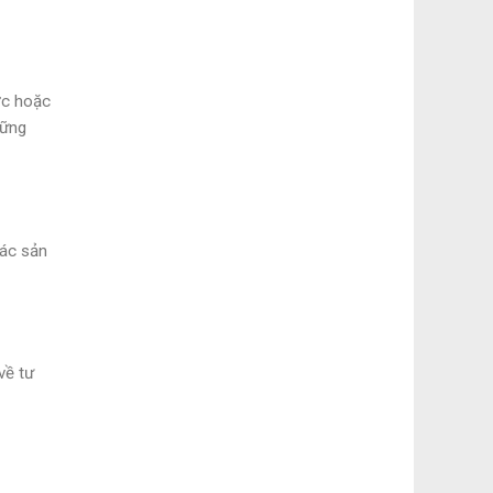
ớc hoặc
hững
tác sản
về tư