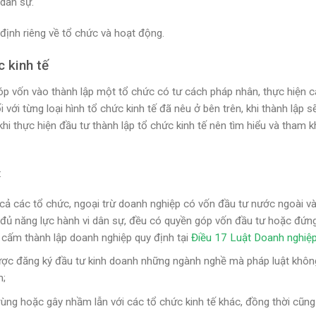
 dân sự.
 định riêng về tổ chức và hoạt động.
c kinh tế
 góp vốn vào thành lập một tổ chức có tư cách pháp nhân, thực hiện 
 với từng loại hình tổ chức kinh tế đã nêu ở bên trên, khi thành lập s
khi thực hiện đầu tư thành lập tổ chức kinh tế nên tìm hiểu và tham 
:
t cả các tổ chức, ngoại trừ doanh nghiệp có vốn đầu tư nước ngoài v
, đủ năng lực hành vi dân sự, đều có quyền góp vốn đầu tư hoặc đứng
p cấm thành lập doanh nghiệp quy định tại
Điều 17 Luật Doanh nghiệ
được đăng ký đầu tư kinh doanh những ngành nghề mà pháp luật khô
m;
rùng hoặc gây nhầm lẫn với các tổ chức kinh tế khác, đồng thời cũn