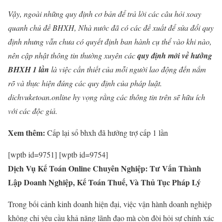
Vậy, ngoài những quy định cơ bản để trả lời các câu hỏi xoay
quanh chủ đề BHXH, Nhà nước đã có các đề xuất để sửa đổi quy
định nhưng vẫn chưa có quyết định ban hành cụ thể vào khi nào,
nên cập nhật thông tin thường xuyên các
quy định mới về hưởng
BHXH 1 lần
là việc cần thiết của mỗi người lao động đến nắm
rõ và thực hiện đúng các quy định của pháp luật.
dichvuketoan.online hy vọng rằng các thông tin trên sẽ hữu ích
với các độc giả.
Xem thêm:
Cấp lại sổ bhxh đã hưởng trợ cấp 1 lần
[wptb id=9751] [wptb id=9754]
Dịch Vụ Kế Toán Online Chuyên Nghiệp: Tư Vấn Thành
Lập Doanh Nghiệp, Kế Toán Thuế, Và Thủ Tục Pháp Lý
Trong bối cảnh kinh doanh hiện đại, việc vận hành doanh nghiệp
không chỉ yêu cầu khả năng lãnh đạo mà còn đòi hỏi sự chính xác