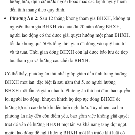
lương hưu, định cư nước ngoài hoặc mắc các bệnh nguy hiểm
đến tính mạng theo quy định.
Phương Án 2:
Sau 12 tháng không tham gia BHXH, không tự
nguyện tham gia BHXH và chưa đủ 20 năm đóng BHXH,
người lao động có thể được giải quyết hưởng một phần BHXH,
tối đa không quá 50% tổng thời gian đã đóng vào quỹ hưu trí
và tử tuất. Thời gian đóng BHXH còn lại được bảo lưu để tiếp
tục tham gia và hưởng các chế độ BHXH.
Có thể thấy, phương án thứ nhất giúp giảm dần tình trạng hưởng
BHXH một lần, đặc biệt là sau năm thứ 5, số người hưởng
BHXH một lần sẽ giảm nhanh. Phương án thứ hai đảm bảo quyền
lợi người lao động, khuyến khích họ tiếp tục đóng BHXH để
hưởng lợi ích cao hơn khi đến tuổi nghỉ hưu. Tuy nhiên, cả hai
phương án này đều còn điểm yếu, bao gồm việc không giải quyết
triệt để vấn đề hưởng BHXH một lần và khả năng tăng đột ngột
người lao động đề nghị hưởng BHXH một lần trước khi luật có