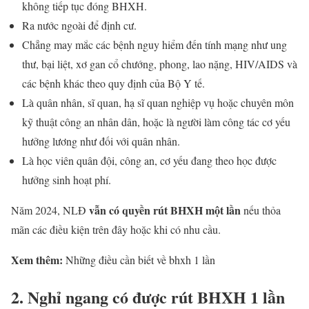
không tiếp tục đóng BHXH.
Ra nước ngoài để định cư.
Chẳng may mắc các bệnh nguy hiểm đến tính mạng như ung
thư, bại liệt, xơ gan cổ chướng, phong, lao nặng, HIV/AIDS và
các bệnh khác theo quy định của Bộ Y tế.
Là quân nhân, sĩ quan, hạ sĩ quan nghiệp vụ hoặc chuyên môn
kỹ thuật công an nhân dân, hoặc là người làm công tác cơ yếu
hưởng lương như đối với quân nhân.
Là học viên quân đội, công an, cơ yếu đang theo học được
hưởng sinh hoạt phí.
vẫn có quyền rút BHXH một lần
Năm 2024, NLĐ
nếu thỏa
mãn các điều kiện trên đây hoặc khi có nhu cầu.
Xem thêm:
Những điều cần biết về bhxh 1 lần
2. Nghỉ ngang có được rút BHXH 1 lần