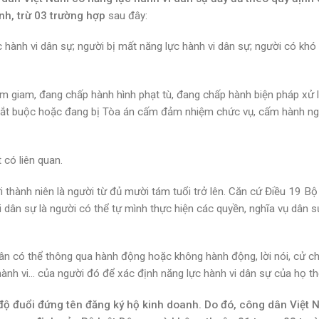
nh, trừ 03 trường hợp
sau đây:
 hành vi dân sự; người bị mất năng lực hành vi dân sự; người có khó
ạm giam, đang chấp hành hình phạt tù, đang chấp hành biện pháp xử 
ục bắt buộc hoặc đang bị Tòa án cấm đảm nhiệm chức vụ, cấm hành n
 có liên quan.
thành niên là người từ đủ mười tám tuổi trở lên. Căn cứ Điều 19 Bộ 
 dân sự là người có thể tự mình thực hiện các quyền, nghĩa vụ dân sự
ân có thể thông qua hành động hoặc không hành động, lời nói, cử ch
hành vi… của người đó để xác định năng lực hành vi dân sự của họ th
độ đuổi đứng tên đăng ký hộ kinh doanh. Do đó, công dân Việt