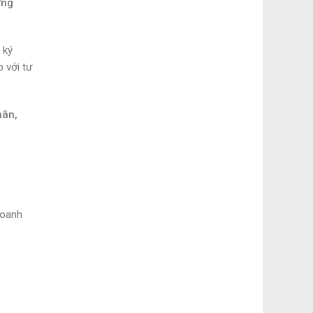
ờng
 ký
 với tư
hân,
doanh