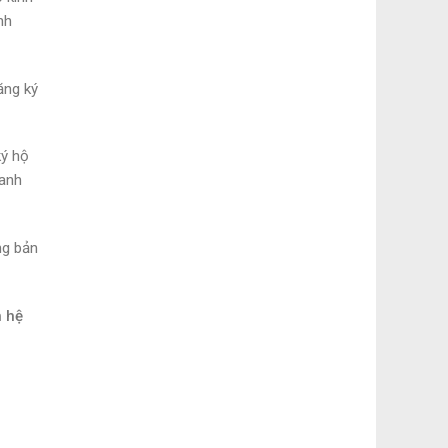
nh
ăng ký
ký hộ
oanh
ng bản
n hệ