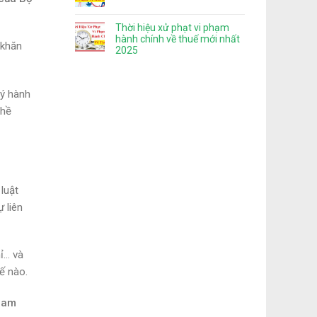
Thời hiệu xử phạt vi phạm
hành chính về thuế mới nhất
 khăn
2025
lý hành
ghề
luật
 liên
ỉ… và
ế nào.
 Nam