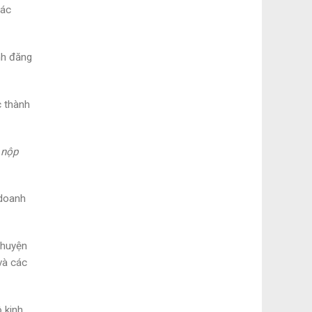
các
nh đăng
c thành
 nộp
 doanh
 huyện
và các
 kinh