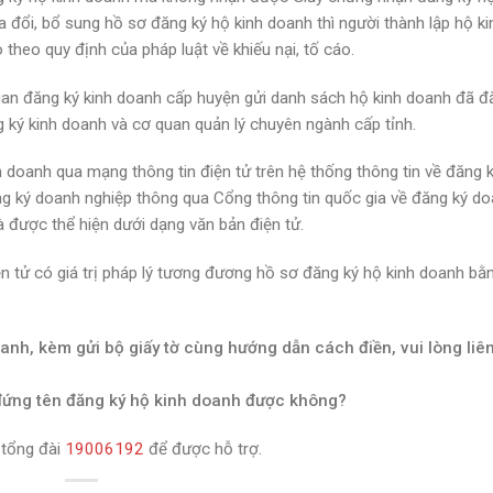
ổi, bổ sung hồ sơ đăng ký hộ kinh doanh thì người thành lập hộ ki
theo quy định của pháp luật về khiếu nại, tố cáo.
quan đăng ký kinh doanh cấp huyện gửi danh sách hộ kinh doanh đã đ
ký kinh doanh và cơ quan quản lý chuyên ngành cấp tỉnh.
 doanh qua mạng thông tin điện tử trên hệ thống thông tin về đăng 
ng ký doanh nghiệp thông qua Cổng thông tin quốc gia về đăng ký d
à được thể hiện dưới dạng văn bản điện tử.
n tử có giá trị pháp lý tương đương hồ sơ đăng ký hộ kinh doanh bằ
anh, kèm gửi bộ giấy tờ cùng hướng dẫn cách điền, vui lòng liê
 đứng tên đăng ký hộ kinh doanh được không?
 tổng đài
19006192
để được hỗ trợ.