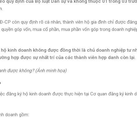
heo quy định của Bộ luật Dân sự và không thuộc 01 trong 03 trư
h.
CP còn quy định rõ cá nhân, thành viên hộ gia đình chỉ được đăng
 quyền góp vốn, mua cổ phần, mua phần vốn góp trong doanh nghiệp
ý hộ kinh doanh không được đồng thời là chủ doanh nghiệp tư n
ường hợp được sự nhất trí của các thành viên hợp danh còn lại.
oanh được không? (Ảnh minh họa)
?
c đăng ký hộ kinh doanh được thực hiện tại Cơ quan đăng ký kinh 
kinh doanh gồm: