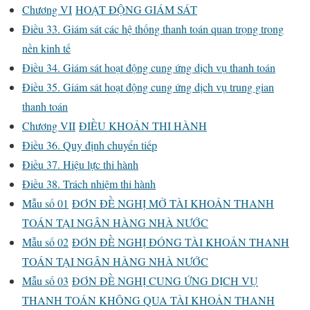
Chương VI
HOẠT ĐỘNG GIÁM SÁT
Điều 33. Giám sát các hệ thống thanh toán quan trọng trong
nền kinh tế
Điều 34. Giám sát hoạt động cung ứng dịch vụ thanh toán
Điều 35. Giám sát hoạt động cung ứng dịch vụ trung gian
thanh toán
Chương VII
ĐIỀU KHOẢN THI HÀNH
Điều 36. Quy định chuyển tiếp
Điều 37. Hiệu lực thi hành
Điều 38. Trách nhiệm thi hành
Mẫu số 01
ĐƠN ĐỀ NGHỊ MỞ TÀI KHOẢN THANH
TOÁN TẠI NGÂN HÀNG NHÀ NƯỚC
Mẫu số 02
ĐƠN ĐỀ NGHỊ ĐÓNG TÀI KHOẢN THANH
TOÁN TẠI NGÂN HÀNG NHÀ NƯỚC
Mẫu số 03
ĐƠN ĐỀ NGHỊ CUNG ỨNG DỊCH VỤ
THANH TOÁN KHÔNG QUA TÀI KHOẢN THANH