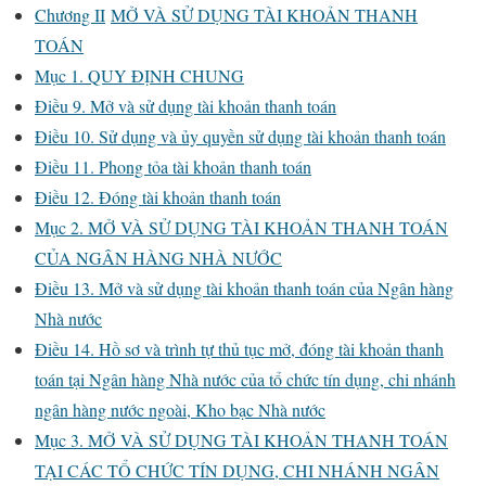
Chương II
MỞ VÀ SỬ DỤNG TÀI KHOẢN THANH
TOÁN
Mục 1. QUY ĐỊNH CHUNG
Điều 9. Mở và sử dụng tài khoản thanh toán
Điều 10. Sử dụng và ủy quyền sử dụng tài khoản thanh toán
Điều 11. Phong tỏa tài khoản thanh toán
Điều 12. Đóng tài khoản thanh toán
Mục 2. MỞ VÀ SỬ DỤNG TÀI KHOẢN THANH TOÁN
CỦA NGÂN HÀNG NHÀ NƯỚC
Điều 13. Mở và sử dụng tài khoản thanh toán của Ngân hàng
Nhà nước
Điều 14. Hồ sơ và trình tự thủ tục mở, đóng tài khoản thanh
toán tại Ngân hàng Nhà nước của tổ chức tín dụng, chi nhánh
ngân hàng nước ngoài, Kho bạc Nhà nước
Mục 3. MỞ VÀ SỬ DỤNG TÀI KHOẢN THANH TOÁN
TẠI CÁC TỔ CHỨC TÍN DỤNG, CHI NHÁNH NGÂN