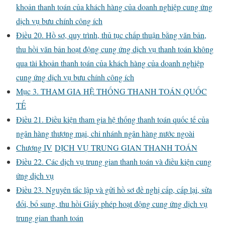
khoản thanh toán của khách hàng của doanh nghiệp cung ứng
dịch vụ bưu chính công ích
Điều 20. Hồ sơ, quy trình, thủ tục chấp thuận bằng văn bản,
thu hồi văn bản hoạt động cung ứng dịch vụ thanh toán không
qua tài khoản thanh toán của khách hàng của doanh nghiệp
cung ứng dịch vụ bưu chính công ích
Mục 3. THAM GIA HỆ THỐNG THANH TOÁN QUỐC
TẾ
Điều 21. Điều kiện tham gia hệ thống thanh toán quốc tế của
ngân hàng thương mại, chi nhánh ngân hàng nước ngoài
Chương IV
DỊCH VỤ TRUNG GIAN THANH TOÁN
Điều 22. Các dịch vụ trung gian thanh toán và điều kiện cung
ứng dịch vụ
Điều 23. Nguyên tắc lập và gửi hồ sơ đề nghị cấp, cấp lại, sửa
đổi, bổ sung, thu hồi Giấy phép hoạt động cung ứng dịch vụ
trung gian thanh toán