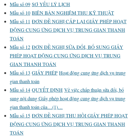
Mẫu số 09
SƠ YẾU LÝ LỊCH
Mẫu số 10
BIÊN BẢN NGHIỆM THU KỸ THUẬT
Mẫu số 11
ĐƠN ĐỀ NGHỊ CẤP LẠI GIẤY PHÉP HOẠT
ĐỘNG CUNG ỨNG DỊCH VỤ TRUNG GIAN THANH
TOÁN
Mẫu số 12
ĐƠN ĐỀ NGHỊ SỬA ĐỔI, BỔ SUNG GIẤY
PHÉP HOẠT ĐỘNG CUNG ỨNG DỊCH VỤ TRUNG
GIAN THANH TOÁN
Mẫu số 13
GIẤY PHÉP
Hoạt động cung ứng dịch vụ trung
gian thanh toán
Mẫu số 14
QUYẾT ĐỊNH
Về việc chấp thuận sửa đổi, bổ
sung nội dung Giấy phép hoạt động cung ứng dịch vụ trung
gian thanh toán của…(1)…
Mẫu số 15
ĐƠN ĐỀ NGHỊ THU HỒI GIẤY PHÉP HOẠT
ĐỘNG CUNG ỨNG DỊCH VỤ TRUNG GIAN THANH
TOÁN