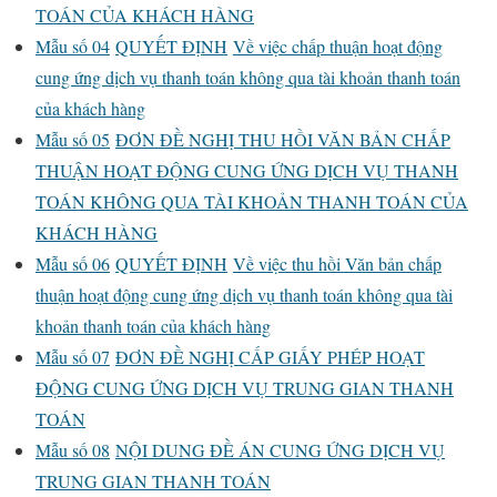
TOÁN CỦA KHÁCH HÀNG
Mẫu số 04
QUYẾT ĐỊNH
Về việc chấp thuận hoạt động
cung ứng dịch vụ thanh toán không qua tài khoản thanh toán
của khách hàng
Mẫu số 05
ĐƠN ĐỀ NGHỊ THU HỒI VĂN BẢN CHẤP
THUẬN HOẠT ĐỘNG CUNG ỨNG DỊCH VỤ THANH
TOÁN KHÔNG QUA TÀI KHOẢN THANH TOÁN CỦA
KHÁCH HÀNG
Mẫu số 06
QUYẾT ĐỊNH
Về việc thu hồi Văn bản chấp
thuận hoạt động cung ứng dịch vụ thanh toán không qua tài
khoản thanh toán của khách hàng
Mẫu số 07
ĐƠN ĐỀ NGHỊ CẤP GIẤY PHÉP HOẠT
ĐỘNG CUNG ỨNG DỊCH VỤ TRUNG GIAN THANH
TOÁN
Mẫu số 08
NỘI DUNG ĐỀ ÁN CUNG ỨNG DỊCH VỤ
TRUNG GIAN THANH TOÁN