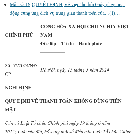
Mẫu số 16
QUYẾT ĐỊNH
Về việc thu hồi Giấy phép hoạt
động cung ứng dịch vụ trung gian thanh toán của…(1)…
CỘNG HÒA XÃ HỘI CHỦ NGHĨA VIỆT
CHÍNH PHỦ
NAM
——-
Độc lập – Tự do – Hạnh phúc
—————
Số: 52/2024/NĐ-
Hà Nội, ngày 15 tháng 5 năm 2024
CP
NGHỊ ĐỊNH
QUY ĐỊNH VỀ THANH TOÁN KHÔNG DÙNG TIỀN
MẶT
Căn cứ Luật Tổ chức Chính phủ ngày 19 tháng 6 năm
2015; Luật sửa đổi, bổ sung một số điều của Luật Tổ chức Chính