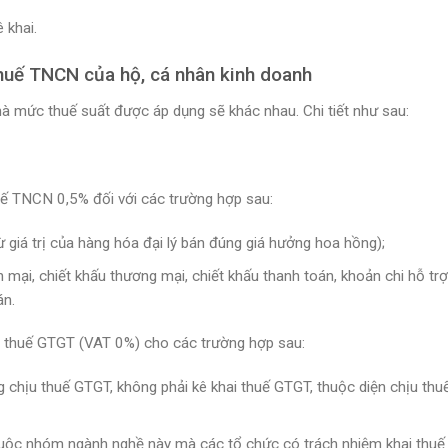
 khai.
thuế TNCN của hộ, cá nhân kinh doanh
à mức thuế suất được áp dụng sẽ khác nhau. Chi tiết như sau:
ế TNCN 0,5% đối với các trường hợp sau:
 giá trị của hàng hóa đại lý bán đúng giá hưởng hoa hồng);
mại, chiết khấu thương mại, chiết khấu thanh toán, khoản chi hỗ tr
án.
 thuế GTGT (VAT 0%) cho các trường hợp sau:
chịu thuế GTGT, không phải kê khai thuế GTGT, thuộc diện chịu th
huộc nhóm ngành nghề này mà các tổ chức có trách nhiệm khai thu