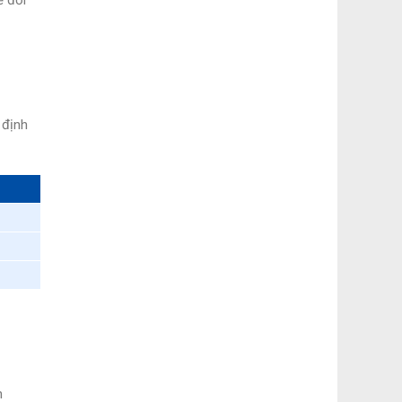
 định
h