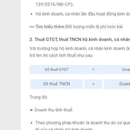
139/2016/NĐ-CP);
Hộ kinh doanh, cá nhân lần đầu hoạt động kinh do
>> Tìm hiểu thêm:
Đối tượng miễn lệ phí môn bài.
2. Thuế GTGT, thuế TNCN hộ kinh doanh, cá nhâ
Với trường hợp hộ kinh doanh, cá nhân kinh doanh (
trở lên thì cách tính thuế như sau:
Số thuế GTGT
=
Doan
Số thuế TNCN
=
Doanh
Trong đó:
➤ Doanh thu tính thuế:
Theo phương pháp khoán: là doanh thu do cơ qua
tế của cá nhân, hộ kinh doanh;