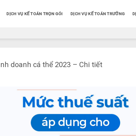
DỊCH VỤ KẾ TOÁN TRỌN GÓI
DỊCH VỤ KẾ TOÁN TRƯỞNG
D
nh doanh cá thể 2023 – Chi tiết