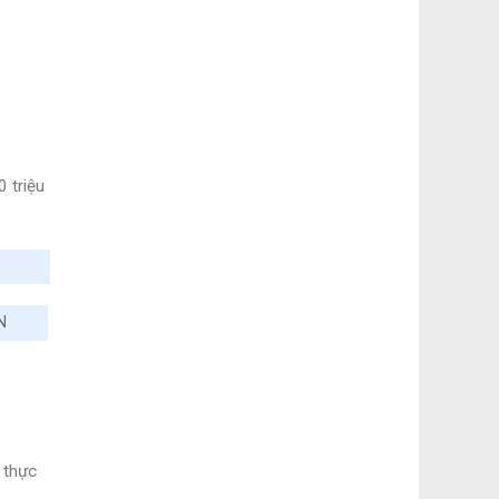
 triệu
N
 thực