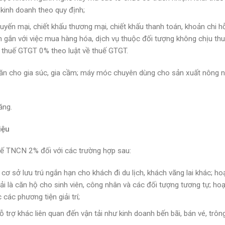
kinh doanh theo quy định;
yến mại, chiết khấu thương mại, chiết khấu thanh toán, khoản chi hỗ
h gắn với việc mua hàng hóa, dịch vụ thuộc đối tượng không chịu th
u thuế GTGT 0% theo luật về thuế GTGT.
 ăn cho gia súc, gia cầm; máy móc chuyên dùng cho sản xuất nông 
ăng.
iệu
ế TNCN 2% đối với các trường hợp sau:
ơ sở lưu trú ngắn hạn cho khách đi du lịch, khách vãng lai khác; ho
i là căn hộ cho sinh viên, công nhân và các đối tượng tương tự; ho
các phương tiện giải trí;
trợ khác liên quan đến vận tải như kinh doanh bến bãi, bán vé, trôn