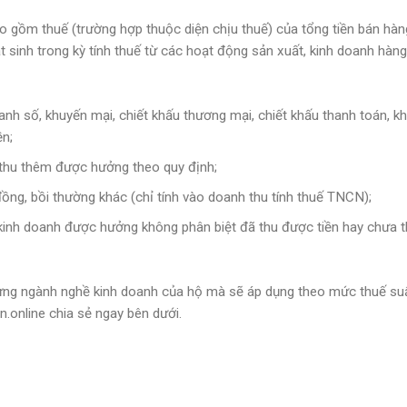
 gồm thuế (trường hợp thuộc diện chịu thuế) của tổng tiền bán hàng
át sinh trong kỳ tính thuế từ các hoạt động sản xuất, kinh doanh hàng
nh số, khuyến mại, chiết khấu thương mại, chiết khấu thanh toán, k
ền;
hí thu thêm được hưởng theo quy định;
ng, bồi thường khác (chỉ tính vào doanh thu tính thuế TNCN);
inh doanh được hưởng không phân biệt đã thu được tiền hay chưa 
từng ngành nghề kinh doanh của hộ mà sẽ áp dụng theo mức thuế su
n.online chia sẻ ngay bên dưới.