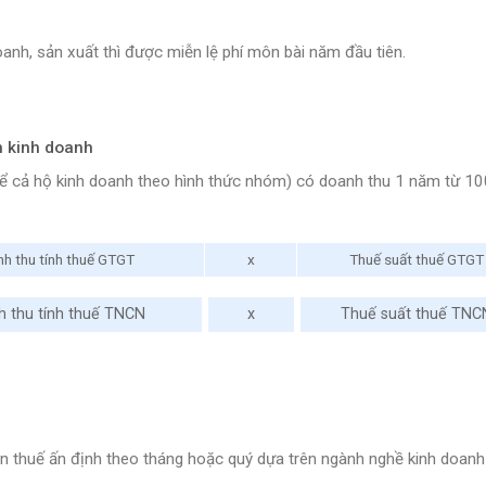
anh, sản xuất thì được miễn lệ phí môn bài năm đầu tiên.
n kinh doanh
kể cả hộ kinh doanh theo hình thức nhóm) có doanh thu 1 năm từ 100
h thu tính thuế GTGT
x
Thuế suất thuế GTGT
 thu tính thuế TNCN
x
Thuế suất thuế TNC
n thuế ấn định theo tháng hoặc quý dựa trên ngành nghề kinh doanh