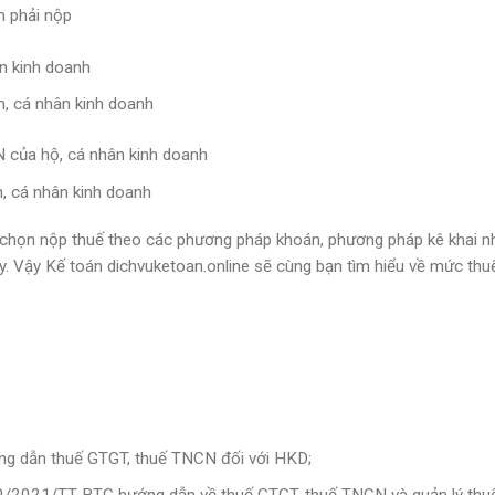
h phải nộp
ân kinh doanh
, cá nhân kinh doanh
N của hộ, cá nhân kinh doanh
h, cá nhân kinh doanh
a chọn nộp thuế theo các phương pháp khoán, phương pháp kê khai 
y. Vậy Kế toán dichvuketoan.online sẽ cùng bạn tìm hiểu về mức thu
g dẫn thuế GTGT, thuế TNCN đối với HKD;
/2021/TT-BTC hướng dẫn về thuế GTGT, thuế TNCN và quản lý thuế