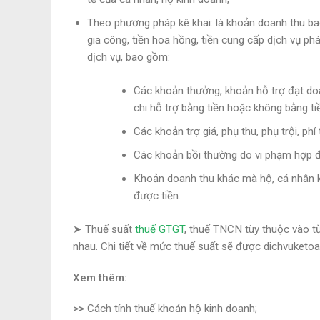
Theo phương pháp kê khai: là khoản doanh thu bao
gia công, tiền hoa hồng, tiền cung cấp dịch vụ ph
dịch vụ, bao gồm:
Các khoản thưởng, khoản hỗ trợ đạt doa
chi hỗ trợ bằng tiền hoặc không bằng ti
Các khoản trợ giá, phụ thu, phụ trội, p
Các khoản bồi thường do vi phạm hợp đồ
Khoản doanh thu khác mà hộ, cá nhân k
được tiền.
➤ Thuế suất
thuế GTGT
, thuế TNCN tùy thuộc vào 
nhau. Chi tiết về mức thuế suất sẽ được dichvuketoa
Xem thêm:
>>
Cách tính thuế khoán hộ kinh doanh;