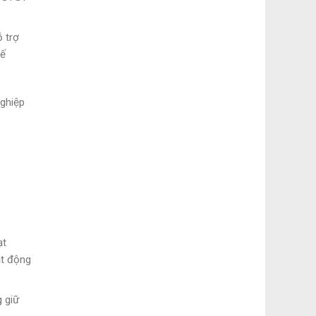
 trợ
uế
nghiệp
ạt
ạt động
g giữ