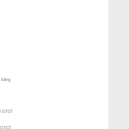
ợ bằng
uế GTGT
ế GTGT