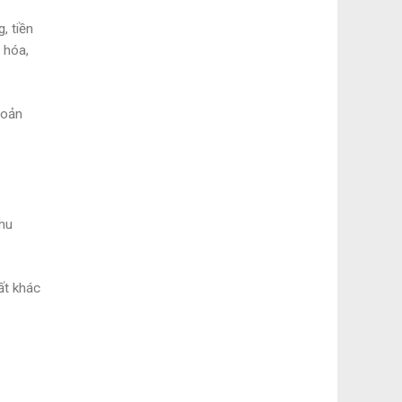
, tiền
 hóa,
hoản
thu
ất khác