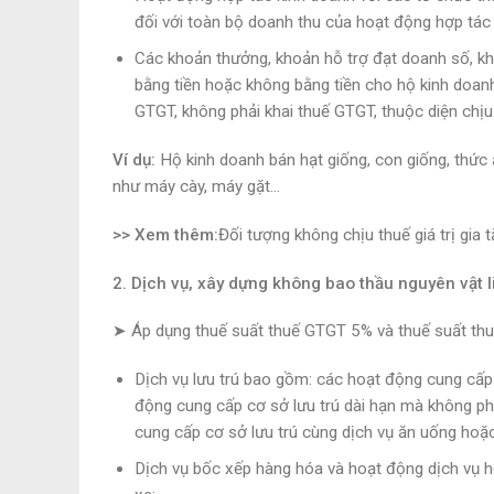
đối với toàn bộ doanh thu của hoạt động hợp tác 
Các khoản thưởng, khoản hỗ trợ đạt doanh số, khu
bằng tiền hoặc không bằng tiền cho hộ kinh doan
GTGT, không phải khai thuế GTGT, thuộc diện chị
Ví dụ:
Hộ kinh doanh bán hạt giống, con giống, thức
như máy cày, máy gặt…
>> Xem thêm:
Đối tượng không chịu thuế giá trị gia t
2. Dịch vụ, xây dựng không bao thầu nguyên vật l
➤ Áp dụng thuế suất thuế GTGT 5% và thuế suất thu
Dịch vụ lưu trú bao gồm: các hoạt động cung cấp c
động cung cấp cơ sở lưu trú dài hạn mà không phả
cung cấp cơ sở lưu trú cùng dịch vụ ăn uống hoặc 
Dịch vụ bốc xếp hàng hóa và hoạt động dịch vụ hỗ 