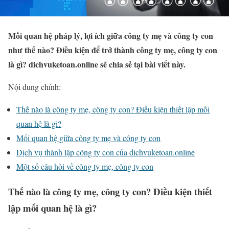
Mối quan hệ pháp lý, lợi ích giữa công ty mẹ và công ty con
như thế nào? Điều kiện để trở thành công ty mẹ, công ty con
là gì? dichvuketoan.online sẽ chia sẻ tại bài viết này.
Nội dung chính:
Thế nào là công ty mẹ, công ty con? Điều kiện thiết lập mối
quan hệ là gì?
Mối quan hệ giữa công ty mẹ và công ty con
Dịch vụ thành lập công ty con của dichvuketoan.online
Một số câu hỏi về công ty mẹ, công ty con
Thế nào là công ty mẹ, công ty con? Điều kiện thiết
lập mối quan hệ là gì?