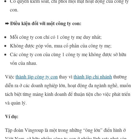
Có quyền kiểm soát, chi phối mọi mặt hoạt động của công ty
con.
➨ Điều kiện đối với một công ty con:
Mỗi công ty con chỉ có 1 công ty mẹ duy nhất;
Không được góp vốn, mua cổ phần của công ty mẹ;
Các công ty con của cùng 1 công ty mẹ không được sở hữu
vốn của nhau.
Việc
thành lập công ty con
thay vì
thành lập chi nhánh
thường
diễn ra ở các doanh nghiệp lớn, hoạt động đa ngành nghề, muốn
tách biệt từng mảng kinh doanh để thuận tiện cho việc phát triển
và quản lý.
Ví dụ:
Tập đoàn Vingroup là một trong những “ông lớn” điển hình ở
Việt Nam, sở hữu nhiều công ty con ở nhiều lĩnh vực như: sản