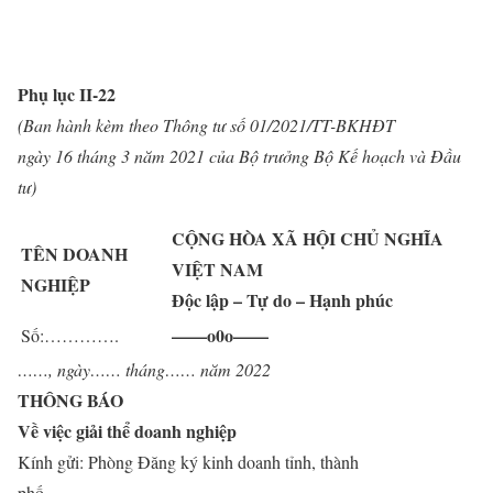
Phụ lục II-
22
(Ban hành kèm theo Thông tư số 01/2021/TT-BKHĐT
ngày 16 tháng 3 năm 2021 của Bộ trưởng Bộ Kế hoạch và Đầu
tư)
CỘNG HÒA XÃ HỘI CHỦ NGHĨA
TÊN DOANH
VIỆT NAM
NGHIỆP
Độc lập – Tự do – Hạnh phúc
——o0o——
Số:………….
……, ngày…… tháng…… năm 2022
THÔNG BÁO
Về việc giải thể doanh nghiệp
Kính gửi: Phòng Đăng ký kinh doanh tỉnh, thành
phố……………