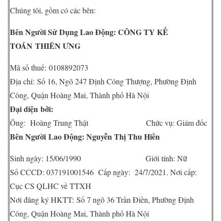
Chúng tôi, gồm có các bên:
Bên Người Sử Dụng Lao Động: CÔNG TY KẾ
TOÁN THIÊN ƯNG
Mã số thuế: 0108892073
Địa chỉ: Số 16, Ngõ 247 Định Công Thượng, Phường Định
Công, Quận Hoàng Mai, Thành phố Hà Nội
Đại diện bởi:
Ông: Hoàng Trung Thật Chức vụ: Giám đốc
Bên Người Lao Động: Nguyễn Thị Thu Hiền
Sinh ngày: 15/06/1990 Giới tính: Nữ
Số CCCD: 037191001546 Cấp ngày: 24/7/2021. Nơi cấp:
Cục CS QLHC về TTXH
Nơi đăng ký HKTT: Số 7 ngõ 36 Trần Điền, Phường Định
Công, Quận Hoàng Mai, Thành phố Hà Nội