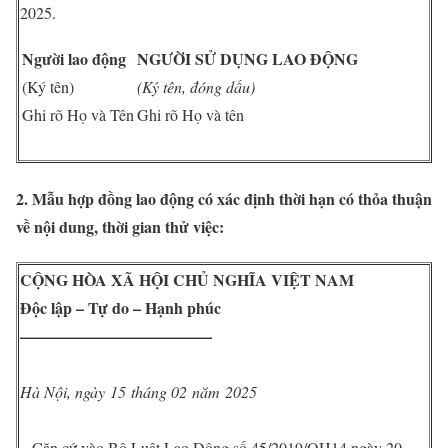
2025.
Người lao động
NGƯỜI SỬ DỤNG LAO ĐỘNG
(Ký tên)
(Ký tên, đóng dấu)
Ghi rõ Họ và Tên
Ghi rõ Họ và tên
2. Mẫu hợp đồng lao động có xác định thời hạn có thỏa thuận
về nội dung, thời gian thử việc:
CỘNG HÒA XÃ HỘI CHỦ NGHĨA VIỆT NAM
Độc lập – Tự do – Hạnh phúc
————————————
Hà Nội, ngày 15 tháng 02 năm 2025
– Căn cứ vào Bộ Luật Lao Động số 45/2019/QH14 ngày 20