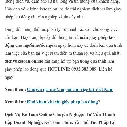
lượng dịch vụ, đảm bảo sự hài lòng và tin tưởng của khách hàng.
Hãy đến với dichvuketoan.online để trải nghiệm dịch vụ làm giấy
phép lao động chuyên nghiệp và tin cậy nhất.
Đừng để những thủ tục pháp lý trở thành rào cản cho công việc
mẫu giấy phép lao
của bạn. Hãy trang bị đầy đủ thông tin về
động cho người nước ngoài
ngay hôm nay để đảm bảo quá trình
làm việc của bạn tại Việt Nam diễn ra thuận lợi và hiệu quả nhất!
dichvuketoan.online
sẵn sàng hỗ trợ bạn trong quá trình làm
HOTLINE: 0932.383.089
giấy phép lao động qua
. Liên hệ
ngay!
Xem thêm:
Chuyên gia nước ngoài làm việc tại Việt Nam
Xem thêm:
Khó khăn khi xin giấy phép lao động
?
Dịch Vụ Kế Toán Online Chuyên Nghiệp: Tư Vấn Thành
Lập Doanh Nghiệp, Kế Toán Thuế, Và Thủ Tục Pháp Lý