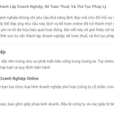
Thành Lập Doanh Nghiệp, Kế Toán Thuế, Và Thủ Tục Pháp Lý
oanh nghiệp không chỉ yêu cầu khả năng lãnh đạo mà còn đòi hỏi sự 
 lý. Để đáp ứng nhu cầu này, dịch vụ kế toán online đã trở thành một g
 phí và tối đa hóa hiệu quả hoạt động. Bài viết này sẽ giới thiệu chi ti
lĩnh vực tư vấn thành lập doanh nghiệp, kế toán thuế, và thủ tục pháp 
iệp
 đặt nền móng cho sự phát triển bền vững trong tương lai. Tuy nhiên
háp luật và quy định hiện hành.
 Doanh Nghiệp Online
 bạn lựa chọn loại hình doanh nghiệp phù hợp (công ty cổ phần, côn
c, bao gồm giấy phép kinh doanh, điều lệ công ty, và các giấy tờ li