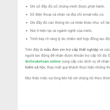
Ghi số đầy đủ số chứng minh được phát hành,
Số điện thoại cá nhân và địa chỉ email nếu có;
Ghi đầy đủ các thông tin cá nhân khác như: số tài
Nơi ở hiện tại và ngành nghề của mình;
Trình bày rõ ràng lý do chấm dứt hợp đồng lao độ
Trên đây là
mẫu đơn xin trợ cấp thất nghiệp
và cách
người lao động để nhận được khoản trợ cấp tối đa. Để 
dichvuketoan.online
cung cấp các dịch vụ về nhận 
hiểm xã hội,
thay mặt quý khách thực hiện những th
Mọi thắc mắc vui lòng liên hệ với chúng tôi theo thôn