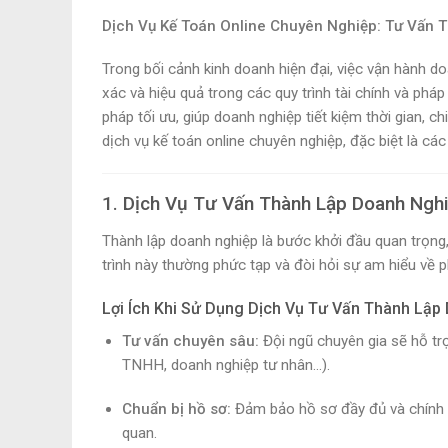
Dịch Vụ Kế Toán Online Chuyên Nghiệp: Tư Vấn 
Trong bối cảnh kinh doanh hiện đại, việc vận hành d
xác và hiệu quả trong các quy trình tài chính và pháp
pháp tối ưu, giúp doanh nghiệp tiết kiệm thời gian, chi
dịch vụ kế toán online chuyên nghiệp, đặc biệt là các 
1. Dịch Vụ Tư Vấn Thành Lập Doanh Ngh
Thành lập doanh nghiệp là bước khởi đầu quan trọng,
trình này thường phức tạp và đòi hỏi sự am hiểu về p
Lợi Ích Khi Sử Dụng Dịch Vụ Tư Vấn Thành Lập
Tư vấn chuyên sâu:
Đội ngũ chuyên gia sẽ hỗ trợ
TNHH, doanh nghiệp tư nhân…).
Chuẩn bị hồ sơ:
Đảm bảo hồ sơ đầy đủ và chính xá
quan.