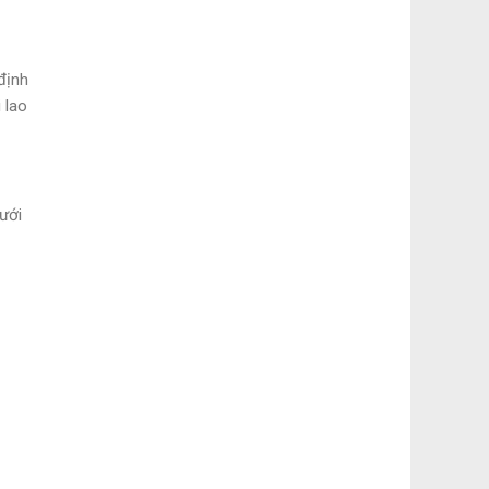
định
 lao
ưới