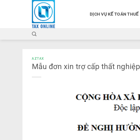
Skip
to
DỊCH VỤ KẾ TOÁN THUẾ
content
AZTAX
Mẫu đơn xin trợ cấp thất nghiệ