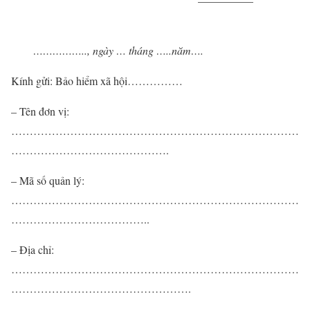
—————
…………….., ngày … tháng …..năm….
Kính gửi: Bảo hiểm xã hội……………
– Tên đơn vị:
……………………………………………………………………
…………………………………….
– Mã số quản lý:
……………………………………………………………………
………………………………..
– Địa chỉ:
……………………………………………………………………
………………………………………….