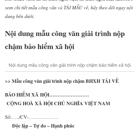
xem chi tiết mẫu công văn và
TẢI MẪU
về, hãy theo dõi ngay nội
dung bên dưới.
Nội dung mẫu công văn giải trình nộp
chậm bảo hiểm xã hội
Nội dung mẫu công văn giải trình nộp chậm bảo hiểm xã hội
>> Mẫu công văn giải trình nộp chậm BHXH
TẢI VỀ
BẢO HIỂM XÃ HỘI……………………
CỘNG HOÀ XÃ HỘI CHỦ NGHĨA VIỆT NAM
Số:…../CV-………………
Độc lập – Tự do – Hạnh phúc