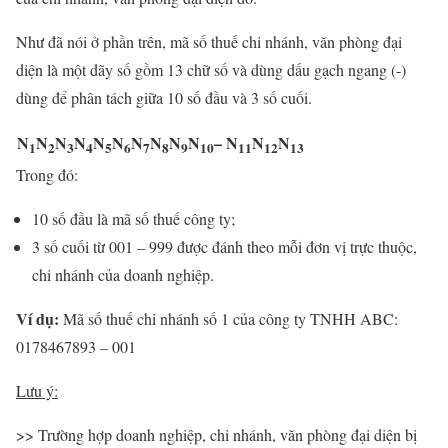
Như đã nói ở phần trên, mã số thuế chi nhánh, văn phòng đại
diện là một dãy số gồm 13 chữ số và dùng dấu gạch ngang (-)
dùng để phân tách giữa 10 số đầu và 3 số cuối.
N
N
N
N
N
N
N
N
N
N
–
N
N
N
1
2
3
4
5
6
7
8
9
10
11
12
13
Trong đó:
10 số đầu là mã số thuế công ty;
3 số cuối từ 001 – 999 được đánh theo mỗi đơn vị trực thuộc,
chi nhánh của doanh nghiệp.
Ví dụ:
Mã số thuế chi nhánh số 1 của công ty TNHH ABC:
0178467893 – 001
Lưu ý:
>> Trường hợp doanh nghiệp, chi nhánh, văn phòng đại diện bị