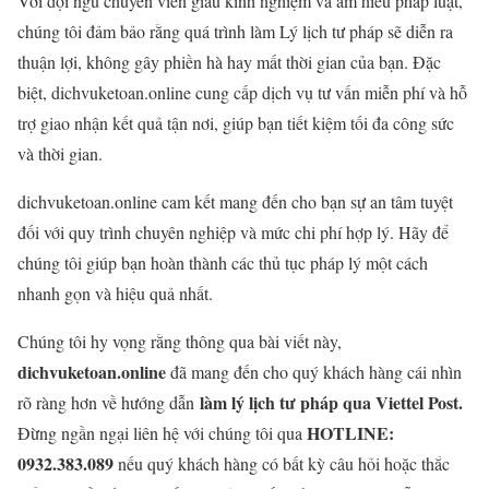
Với đội ngũ chuyên viên giàu kinh nghiệm và am hiểu pháp luật,
chúng tôi đảm bảo rằng quá trình làm Lý lịch tư pháp sẽ diễn ra
thuận lợi, không gây phiền hà hay mất thời gian của bạn. Đặc
biệt, dichvuketoan.online cung cấp dịch vụ tư vấn miễn phí và hỗ
trợ giao nhận kết quả tận nơi, giúp bạn tiết kiệm tối đa công sức
và thời gian.
dichvuketoan.online cam kết mang đến cho bạn sự an tâm tuyệt
đối với quy trình chuyên nghiệp và mức chi phí hợp lý. Hãy để
chúng tôi giúp bạn hoàn thành các thủ tục pháp lý một cách
nhanh gọn và hiệu quả nhất.
Chúng tôi hy vọng rằng thông qua bài viết này,
dichvuketoan.online
đã mang đến cho quý khách hàng cái nhìn
làm lý lịch tư pháp qua Viettel Post.
rõ ràng hơn về hướng dẫn
HOTLINE:
Đừng ngần ngại liên hệ với chúng tôi qua
0932.383.089
nếu quý khách hàng có bất kỳ câu hỏi hoặc thắc