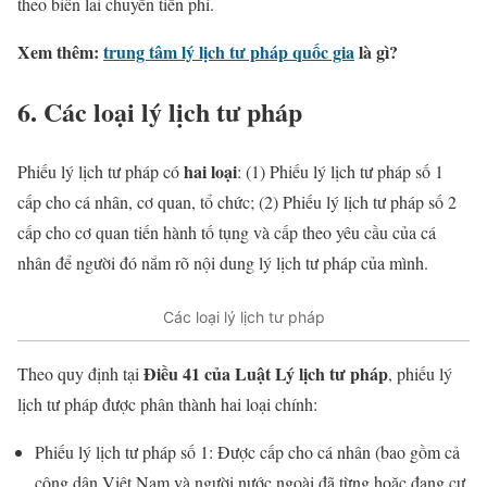
theo biên lai chuyển tiền phí.
Xem thêm:
trung tâm lý lịch tư pháp quốc gia
là gì?
6. Các loại lý lịch tư pháp
hai loại
Phiếu lý lịch tư pháp có
: (1) Phiếu lý lịch tư pháp số 1
cấp cho cá nhân, cơ quan, tổ chức; (2) Phiếu lý lịch tư pháp số 2
cấp cho cơ quan tiến hành tố tụng và cấp theo yêu cầu của cá
nhân để người đó nắm rõ nội dung lý lịch tư pháp của mình.
Các loại lý lịch tư pháp
Điều 41 của Luật Lý lịch tư pháp
Theo quy định tại
, phiếu lý
lịch tư pháp được phân thành hai loại chính:
Phiếu lý lịch tư pháp số 1: Được cấp cho cá nhân (bao gồm cả
công dân Việt Nam và người nước ngoài đã từng hoặc đang cư