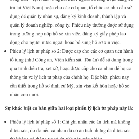
trú tại Việt Nam) hoặc cho các cơ quan, tổ chức có nhu cầu sử
dụng để quản lý nhân sự, đăng ký kinh doanh, thành lập và
quản lý doanh nghiệp, công ty. Phiếu này thường được sử dụng
trong trường hợp nộp hồ sơ xin việc, đăng ký giấy phép lao
động cho người nước ngoài hoặc bổ sung hồ sơ xin việc.
Phiếu lý lịch tư pháp số 2: Được cấp cho các cơ quan tiến hành
tố tụng (như Công an, Viện kiểm sát, Tòa án) để sử dụng trong
quá trình điều tra, xét xử, hoặc được cấp cho cá nhân để họ có
thông tin về lý lịch tư pháp của chính họ. Đặc biệt, phiếu này
cần thiết trong hồ sơ định cư Mỹ, xin visa kết hôn hoặc hồ sơ
nhận con nuôi.
Sự khác biệt cơ bản giữa hai loại phiếu lý lịch tư pháp này là:
Phiếu lý lịch tư pháp số 1: Chỉ ghi nhận các án tích mà không
được xóa, do đó nếu cá nhân đã có án tích nhưng đã được xóa
thì không có thông tin về án tích này trên phiếu.