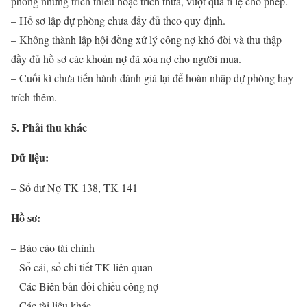
phòng nhưng trích thiếu hoặc trích thừa, vượt quá tỉ lệ cho phép.
– Hồ sơ lập dự phòng chưa đầy đủ theo quy định.
– Không thành lập hội đồng xử lý công nợ khó đòi và thu thập
đầy đủ hồ sơ các khoản nợ đã xóa nợ cho người mua.
– Cuối kì chưa tiến hành đánh giá lại để hoàn nhập dự phòng hay
trích thêm.
5. Phải thu khác
Dữ liệu:
– Số dư Nợ TK 138, TK 141
Hồ sơ:
– Báo cáo tài chính
– Sổ cái, sổ chi tiết TK liên quan
– Các Biên bản đối chiếu công nợ
– Các tài liệu khác