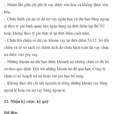
– Nhầm lẫn giữa chi phí đi vay được vốn hóa và không được vốn
hóa.
– Chưa đánh giá lại số dư nợ vay ngắn hạn và dài hạn bằng ngoại
tệ theo tỷ giá bình quân liên ngân hàng tại thời điểm lập BCTC
hoặc không theo tỷ giá thực tế tại thời điểm cuối năm.
– Chưa đối chiếu số dư các khoản vay tại thời điểm 31/12. Số đối
chiếu và số sổ sách có chênh lệch do chưa hạch toán lãi vay chưa
trả được vào gốc vay.
– Những khoản nợ dài hạn được khoanh nợ nhưng chưa có đủ hồ
sơ theo quy định. Đối với những khoản nợ đã quá hạn, Công ty
chưa có kế hoạch trả nợ hoặc xin gia hạn bổ sung.
– Không theo dõi chi tiết nguyên tệ riêng những khoản vay bằng
ngoại tệ hoặc trả nợ vay bằng ngoại tệ.
12. Nhận ký cược, ký quỹ
Dữ liệu: