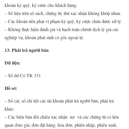
khoản ký quỹ, ký cược cho khách hàng.
– Số liệu trên sổ sách, chứng từ, thư xác nhận không khớp nhau.
– Các khoản tiền phạt vi phạm ký quỹ, ký cược chưa được xử lý.
– Không thực hiện đánh giá và hạch toán chênh lệch tỷ giá các
nghiệp vụ, khoản phát sinh có gốc ngoại tệ.
13. Phải trả người bán
Dữ liệu:
– Số dư Có TK 331
Hồ sơ:
– Sổ cái, sổ chi tiết các tài khoản phải trả người bán, phải trả
khác;
– Các biên bản đối chiếu xác nhận nợ và các chứng từ có liên
quan (báo giá, đơn đặt hàng, hóa đơn, phiếu nhập, phiếu xuất,