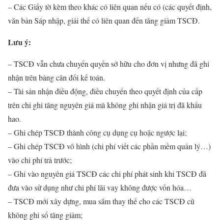
– Các Giấy tờ kèm theo khác có liên quan nếu có (các quyết định,
văn bản Sáp nhập, giải thể có liên quan đến tăng giảm TSCĐ.
Lưu ý:
– TSCĐ vẫn chưa chuyển quyền sở hữu cho đơn vị nhưng đã ghi
nhận trên bảng cân đối kế toán.
– Tài sản nhận điều động, điều chuyển theo quyết định của cấp
trên chỉ ghi tăng nguyên giá mà không ghi nhận giá trị đã khấu
hao.
– Ghi chép TSCĐ thành công cụ dụng cụ hoặc ngược lại;
– Ghi chép TSCĐ vô hình (chi phí viết các phần mềm quản lý…)
vào chi phí trả trước;
– Ghi vào nguyên giá TSCĐ các chi phí phát sinh khi TSCĐ đã
đưa vào sử dụng như chi phí lãi vay không được vốn hóa…
– TSCĐ mới xây dựng, mua sắm thay thế cho các TSCĐ cũ
không ghi sổ tăng giảm;