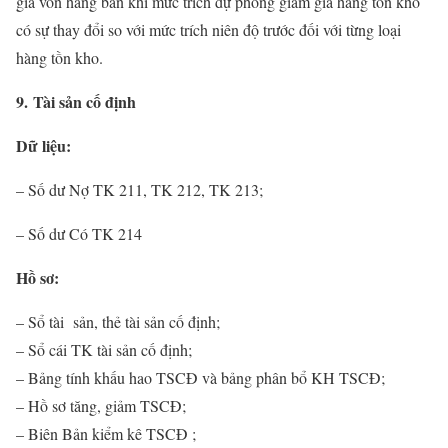
giá vốn hàng bán khi mức trích dự phòng giảm giá hàng tồn kho
có sự thay đổi so với mức trích niên độ trước đối với từng loại
hàng tồn kho.
9. Tài sản cố định
Dữ liệu:
– Số dư Nợ TK 211, TK 212, TK 213;
– Số dư Có TK 214
Hồ sơ:
– Sổ tài sản, thẻ tài sản cố định;
– Sổ cái TK tài sản cố định;
– Bảng tính khấu hao TSCĐ và bảng phân bổ KH TSCĐ;
– Hồ sơ tăng, giảm TSCĐ;
– Biên Bản kiểm kê TSCĐ ;