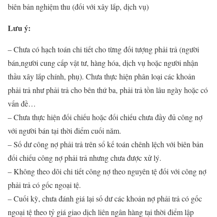
biên bản nghiệm thu (đối với xây lắp, dịch vụ)
Lưu ý:
– Chưa có hạch toán chi tiết cho từng đối tượng phải trả (người
bán,người cung cấp vật tư, hàng hóa, dịch vụ hoặc người nhận
thầu xây lắp chính, phụ). Chưa thực hiện phân loại các khoản
phải trả như phải trả cho bên thứ ba, phải trả tồn lâu ngày hoặc có
vấn đề…
– Chưa thực hiện đối chiếu hoặc đối chiếu chưa đầy đủ công nợ
với người bán tại thời điểm cuối năm.
– Số dư công nợ phải trả trên sổ kế toán chênh lệch với biên bản
đối chiếu công nợ phải trả nhưng chưa được xử lý.
– Không theo dõi chi tiết công nợ theo nguyên tệ đối với công nợ
phải trả có gốc ngoại tệ.
– Cuối kỳ, chưa đánh giá lại số dư các khoản nợ phải trả có gốc
ngoại tệ theo tỷ giá giao dịch liên ngân hàng tại thời điểm lập