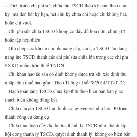
– Trích trước chi phí sửa chữa lớn TSCĐ theo kỳ hạn, theo chu
kỳ mà đến hết kỳ hạn, hết chu kỳ chưa chi hoặc chi không hết,
hoặc chi vượt.
– Chi phí sửa chữa TSCĐ không có đầy đủ hóa đơn, chứng từ
hoặc tập hợp thiếu.
– Ghi chép các khoản chi phí nâng cấp, cải tạo TSCĐ làm tăng
năng lực TSCĐ thành các chi phí sửa chữa lớn trong các chi phí
SXKD nhằm trốn thuế TNDN
– Chi khấu hao tài sản cố định không được trừ khi xác định thu
nhập chịu thuế bao gồm: Theo Thông tư số 78/2014/TT-BTC;
– Hạch toán tăng TSCĐ chưa kịp thời theo biên bản bàn giao
(hạch toán không đúng kỳ).
– Chưa chuyển TSCĐ hữu hình có nguyên giá nhỏ hơn 30 triệu
thành công cụ dụng cụ
– Chưa thực hiện đầy đủ thủ tục thanh lý TSCĐ như: thành lập
hội đồng thanh lý TSCĐ, quyết định thanh lý, không có biên bản