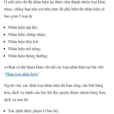
Ở mỗi tiêu chí thì nhãn hiệu lại được chia thành nhiều loại khác
nhau, chẳng hạn nếu xét trên mức độ phổ biến thì nhãn hiệu sẽ
bao gồm 5 loại là:
Nhãn hiệu tập thể;
Nhãn hiệu chứng nhận;
Nhãn hiệu liên kết;
Nhãn hiệu nổi tiếng;
Nhãn hiệu thông thường.
>>
Bạn có thể tham khảo chi tiết các loại nhãn hiệu tại bài viết:
“
Phân loại nhãn hiệu
”.
Ngoài việc xác định loại nhãn hiệu thì bạn cũng cần biết hàng
hóa, dịch vụ mình cần bảo hộ độc quyền thuộc nhóm hàng hóa,
dịch vụ nào để:
Xác định được phạm vi bảo hộ;