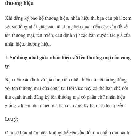
thương hiệu
Khi đăng ký bảo hộ thương hiệu, nhãn hiệu thì bạn cần phải xem
xét sự đồng nhất giữa các nội dung liên quan đến các vấn đề về
tên thương mại, tên miền, câu định vị hoặc bản quyền tác giả của
nhãn hiệu, thương hiệu.
1. Sự đồng nhất giữa nhãn hiệu với tên thương mại của công
ty
Bạn nên xác định và lựa chọn tên nhãn hiệu có nét tương đồng
với tên thương mại của công ty. Bởi việc này có thể hạn chế đối
thủ cạnh tranh đăng ký tên thương mại có phần chữ nhãn hiệu
giống với tên nhãn hiệu mà bạn đã đăng ký bảo hộ độc quyền.
Lưu ý:
Chủ sở hữu nhãn hiệu không thể yêu cầu đối thủ chấm dứt hành