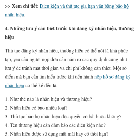
>> Xem chi tiết:
Điều kiện và thủ tục gia hạn văn bằng bảo hộ
nhãn hiệu
.
4. Những lưu ý cần biết trước khi đăng ký nhãn hiệu, thương
hiệu
Thủ tục đăng ký nhãn hiệu, thương hiệu có thể nói là khá phức
tạp, yêu cầu người nộp đơn cần nắm rõ các quy định cũng như
lưu ý để tránh mất thời gian và chi phí không cần thiết. Một số
điểm mà bạn cần tìm hiểu trước khi tiến hành
nộp hồ sơ đăng ký
nhãn hiệu
có thể kể đến là:
Như thế nào là nhãn hiệu và thương hiệu?
Nhãn hiệu có bao nhiêu loại?
Thủ tục bảo hộ nhãn hiệu độc quyền có bắt buộc không?
Tên thương hiệu cần đảm bảo các điều kiện nào?
Nhãn hiệu được sử dụng mãi mãi hay có thời hạn?