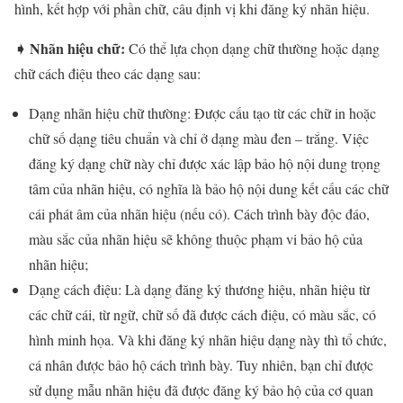
hình, kết hợp với phần chữ, câu định vị khi đăng ký nhãn hiệu.
➧ Nhãn hiệu chữ:
Có thể lựa chọn dạng chữ thường hoặc dạng
chữ cách điệu theo các dạng sau:
Dạng nhãn hiệu chữ thường: Được cấu tạo từ các chữ in hoặc
chữ số dạng tiêu chuẩn và chỉ ở dạng màu đen – trắng. Việc
đăng ký dạng chữ này chỉ được xác lập bảo hộ nội dung trọng
tâm của nhãn hiệu, có nghĩa là bảo hộ nội dung kết cấu các chữ
cái phát âm của nhãn hiệu (nếu có). Cách trình bày độc đáo,
màu sắc của nhãn hiệu sẽ không thuộc phạm vi bảo hộ của
nhãn hiệu;
Dạng cách điệu: Là dạng đăng ký thương hiệu, nhãn hiệu từ
các chữ cái, từ ngữ, chữ số đã được cách điệu, có màu sắc, có
hình minh họa. Và khi đăng ký nhãn hiệu dạng này thì tổ chức,
cá nhân được bảo hộ cách trình bày. Tuy nhiên, bạn chỉ được
sử dụng mẫu nhãn hiệu đã được đăng ký bảo hộ của cơ quan