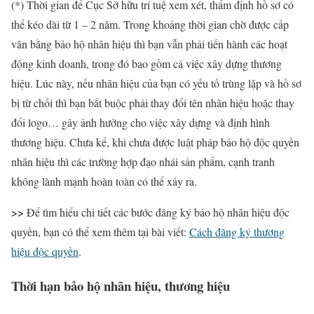
(*) Thời gian để Cục Sở hữu trí tuệ xem xét, thẩm định hồ sơ có
thể kéo dài từ 1 – 2 năm. Trong khoảng thời gian chờ được cấp
văn bằng bảo hộ nhãn hiệu thì bạn vẫn phải tiến hành các hoạt
động kinh doanh, trong đó bao gồm cả việc xây dựng thương
hiệu. Lúc này, nếu nhãn hiệu của bạn có yếu tố trùng lặp và hồ sơ
bị từ chối thì bạn bắt buộc phải thay đổi tên nhãn hiệu hoặc thay
đổi logo… gây ảnh hưởng cho việc xây dựng và định hình
thương hiệu. Chưa kể, khi chưa được luật pháp bảo hộ độc quyền
nhãn hiệu thì các trường hợp đạo nhái sản phẩm, cạnh tranh
không lành mạnh hoàn toàn có thể xảy ra.
>>
Để tìm hiểu chi tiết các bước đăng ký bảo hộ nhãn hiệu độc
quyền, bạn có thể xem thêm tại bài viết:
Cách đăng ký thương
hiệu độc quyền
.
Thời hạn bảo hộ nhãn hiệu, thương hiệu