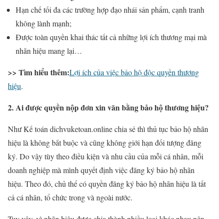
Hạn chế tối đa các trường hợp đạo nhái sản phẩm, cạnh tranh
không lành mạnh;
Được toàn quyền khai thác tất cả những lợi ích thương mại mà
nhãn hiệu mang lại…
>> Tìm hiểu thêm:
Lợi ích của việc bảo hộ độc quyền thương
hiệu
.
2. Ai được quyền nộp đơn xin văn bằng bảo hộ thương hiệu?
Như Kế toán dichvuketoan.online chia sẻ thì thủ tục bảo hộ nhãn
hiệu là không bắt buộc và cũng không giới hạn đối tượng đăng
ký. Do vậy tùy theo điều kiện và nhu cầu của mỗi cá nhân, mỗi
doanh nghiệp mà mình quyết định việc đăng ký bảo hộ nhãn
hiệu. Theo đó, chủ thể có quyền đăng ký bảo hộ nhãn hiệu là tất
cả cá nhân, tổ chức trong và ngoài nước.
Tuy vậy, vì nhãn hiệu được chia thành nhiều loại khác nhau nên