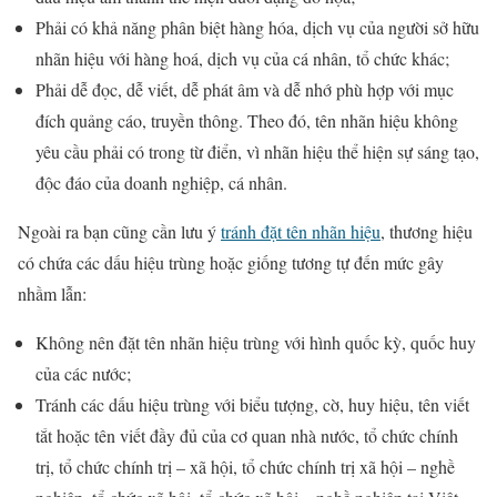
Phải có khả năng phân biệt hàng hóa, dịch vụ của người sở hữu
nhãn hiệu với hàng hoá, dịch vụ của cá nhân, tổ chức khác;
Phải dễ đọc, dễ viết, dễ phát âm và dễ nhớ phù hợp với mục
đích quảng cáo, truyền thông. Theo đó, tên nhãn hiệu không
yêu cầu phải có trong từ điển, vì nhãn hiệu thể hiện sự sáng tạo,
độc đáo của doanh nghiệp, cá nhân.
Ngoài ra bạn cũng cần lưu ý
tránh đặt tên nhãn hiệu
, thương hiệu
có chứa các dấu hiệu trùng hoặc giống tương tự đến mức gây
nhầm lẫn:
Không nên đặt tên nhãn hiệu trùng với hình quốc kỳ, quốc huy
của các nước;
Tránh các dấu hiệu trùng với biểu tượng, cờ, huy hiệu, tên viết
tắt hoặc tên viết đầy đủ của cơ quan nhà nước, tổ chức chính
trị, tổ chức chính trị – xã hội, tổ chức chính trị xã hội – nghề