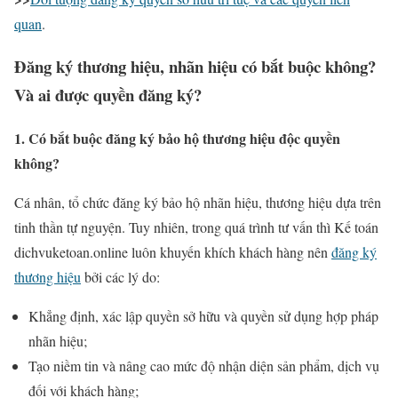
quan
.
Đăng ký thương hiệu, nhãn hiệu có bắt buộc không?
Và ai được quyền đăng ký?
1. Có bắt buộc đăng ký bảo hộ thương hiệu độc quyền
không?
Cá nhân, tổ chức đăng ký bảo hộ nhãn hiệu, thương hiệu dựa trên
tinh thần tự nguyện. Tuy nhiên, trong quá trình tư vấn thì Kế toán
dichvuketoan.online luôn khuyến khích khách hàng nên
đăng ký
thương hiệu
bởi các lý do:
Khẳng định, xác lập quyền sở hữu và quyền sử dụng hợp pháp
nhãn hiệu;
Tạo niềm tin và nâng cao mức độ nhận diện sản phẩm, dịch vụ
đối với khách hàng;