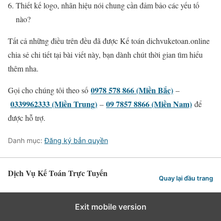
Thiết kế logo, nhãn hiệu nói chung cần đảm bảo các yếu tố
nào?
Tất cả những điều trên đều đã được Kế toán dichvuketoan.online
chia sẻ chi tiết tại bài viết này, bạn dành chút thời gian tìm hiểu
thêm nha.
0978 578 866 (Miền Bắc)
Gọi cho chúng tôi theo số
–
0339962333 (Miền Trung)
09 7857 8866 (Miền Nam)
–
để
được hỗ trợ.
Danh mục:
Đăng ký bẳn quyền
Dịch Vụ Kế Toán Trực Tuyến
Quay lại đầu trang
Exit mobile version