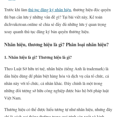
Trước khi làm
thủ tục đăng ký nhãn hiệu
, thương hiệu độc quyền
thì bạn cần lưu ý những vấn đề gì? Tại bài viết này, Kế toán
dichvuketoan.online sẽ chia sẻ đầy đủ những lưu ý quan trọng
xoay quanh thủ tục đăng ký bản quyền thương hiệu.
Nhãn hiệu, thương hiệu là gì? Phân loại nhãn hiệu?
1. Nhãn hiệu là gì? Thương hiệu là gì?
Theo Luật Sở hữu trí tuệ, nhãn hiệu (tiếng Anh là trademark) là
dấu hiệu dùng để phân biệt hàng hóa và dịch vụ của tổ chức, cá
nhân này với tổ chức, cá nhân khác. Đây chính là một trong
những đối tượng sở hữu công nghiệp được bảo hộ bởi pháp luật
Việt Nam.
Thương hiệu có thể được hiểu tương tự như nhãn hiệu, nhưng đây
chỉ là cách gọi thông thường trong quá trình sản xuất và kinh