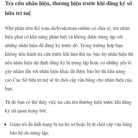
Tra cứu nhãn hiệu, thương hiệu trước khi đăng ký sở
hữu trí tuệ
Như phần trên Kế toán dichvuketoan.online có chia sẻ, tên nhãn
hiệu phải có khả năng phân biệt và không được trùng lặp với
những nhãn hiệu đã đăng ký trước đó. Trong trường hợp bạn
không tiến hành tra cứu trước khi làm thủ tục bảo hộ nhãn hiệu thì
nếu nhãn hiệu dự định đăng ký bị trùng lặp hoặc có những yếu tố
gây nhầm lẫn với nhãn hiệu khác đã được bảo hộ thì khả năng
cao Cục Sở hữu trí tuệ sẽ từ chối cấp văn bằng cho nhãn hiệu của
bạn.
Từ đó bạn có thể thấy việc tra cứu tên thương hiệu trước khi đăng
ký rất quan trọng bởi:
Giảm tối đa tình trạng bị trả hồ sơ hoặc bị từ chối cấp văn bằng
bảo hộ do trùng lặp;