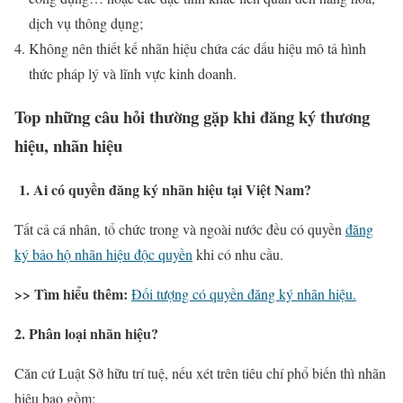
dịch vụ thông dụng;
Không nên thiết kế nhãn hiệu chứa các dấu hiệu mô tả hình
thức pháp lý và lĩnh vực kinh doanh.
Top những câu hỏi thường gặp khi đăng ký thương
hiệu, nhãn hiệu
1. Ai có quyền đăng ký nhãn hiệu tại Việt Nam?
Tất cả cá nhân, tổ chức trong và ngoài nước đều có quyền
đăng
ký bảo hộ nhãn hiệu độc quyền
khi có nhu cầu.
>> Tìm hiểu thêm:
Đối tượng có quyền đăng ký nhãn hiệu.
2. Phân loại nhãn hiệu?
Căn cứ Luật Sở hữu trí tuệ, nếu xét trên tiêu chí phổ biến thì nhãn
hiệu bao gồm: