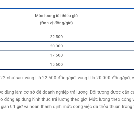
Mức lương tối thiểu giờ
(Đơn vị: đồng/giờ)
22.500
20.000
17.500
15.600
2 như sau: vùng I là 22.500 đồng/giờ, vùng II là 20.000 đồng/giờ, vù
c dùng làm cơ sở để doanh nghiệp trả lương. Đối tượng được căn c
ao động áp dụng hình thức trả lương theo giờ. Mức lương theo công 
 gian 01 giờ và hoàn thành định mức công việc đã thỏa thuận trong 