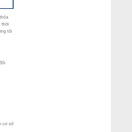
 thỏa
 thời
ng tối
đổi
m cơ sở