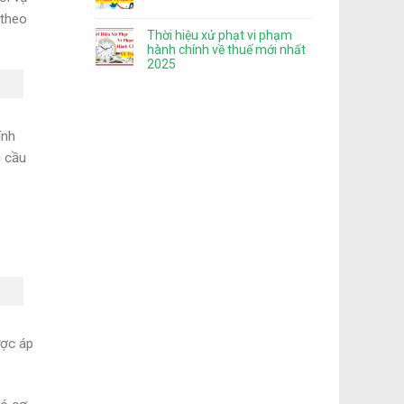
 theo
Thời hiệu xử phạt vi phạm
hành chính về thuế mới nhất
2025
ính
u cầu
ược áp