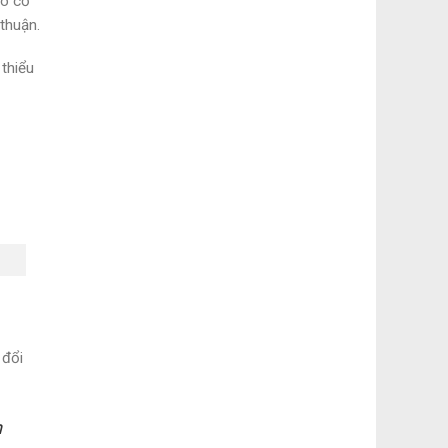
có cơ
thuận.
thiểu
 đổi
n