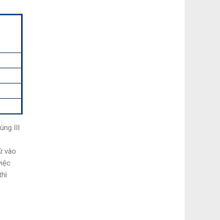
ng III
ứ vào
việc
thì