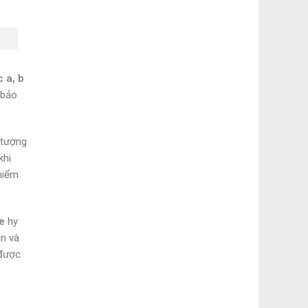
 a, b
 bảo
 tượng
khi
hiểm
e
hy
án và
 được