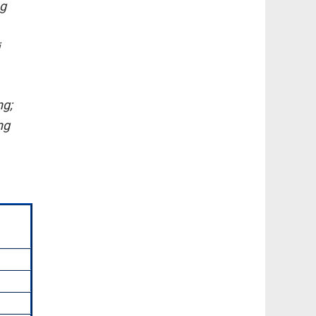
ng
i
ng;
ng