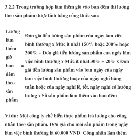
3.2.2 Trong trường hợp làm thêm giờ vào ban đêm thì lương
theo sản phẩm được tính bằng công thức sau:
Lương
Đơn giá tiền lương sản phẩm của ngày làm việc
làm
bình thường x Mức ít nhất 150% hoặc 200% hoặc
thêm
300% + Đơn giá tiền lương sản phẩm của ngày làm
giờ
việc bình thường x Mức ít nhất 30% + 20% x Đơn
ban
=
giá tiền lương sản phẩm vào ban ngày của ngày
đêm
làm việc bình thường hoặc của ngày nghỉ hằng
theo
tuần hoặc của ngày nghỉ lễ, tết, ngày nghỉ có hưởng
sản
lương x Số sản phẩm làm thêm vào ban đêm
phẩm
Ví dụ:
Một công ty chế biến thực phẩm trả lương cho công
nhân theo sản phẩm. Đơn giá cho mỗi sản phẩm trong ngày
làm việc bình thường là 60.000 VNĐ. Công nhân làm thêm