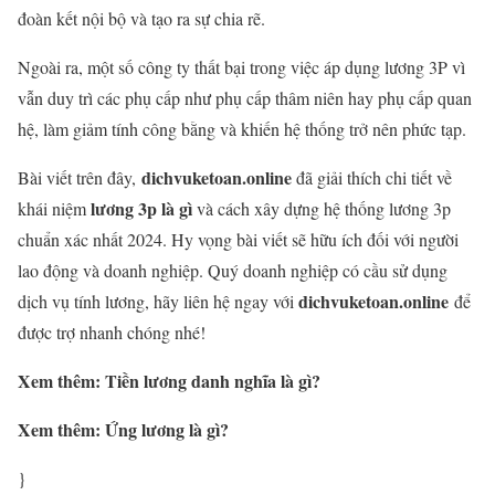
đoàn kết nội bộ và tạo ra sự chia rẽ.
Ngoài ra, một số công ty thất bại trong việc áp dụng lương 3P vì
vẫn duy trì các phụ cấp như phụ cấp thâm niên hay phụ cấp quan
hệ, làm giảm tính công bằng và khiến hệ thống trở nên phức tạp.
dichvuketoan.online
Bài viết trên đây,
đã giải thích chi tiết về
lương 3p là gì
khái niệm
và cách xây dựng hệ thống lương 3p
chuẩn xác nhất 2024. Hy vọng bài viết sẽ hữu ích đối với người
lao động và doanh nghiệp. Quý doanh nghiệp có cầu sử dụng
dichvuketoan.online
dịch vụ tính lương, hãy liên hệ ngay với
để
được trợ nhanh chóng nhé!
Xem thêm: Tiền lương danh nghĩa là gì?
Xem thêm: Ứng lương là gì?
}