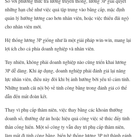
So với phương thức trả lương truyền thống, lương 3P giải quyết
những hạn chế như việc quá tập trung vào bằng cấp, mặc định
quản lý hưởng lương cao hơn nhân viên, hoặc việc thiếu đãi ngộ
cho nhân viên mới.
Hệ thống lương 3P giống như là một giải pháp win-win, mang lại
lợi ích cho cả phía doanh nghiệp và nhân viên.
Tuy nhiên, không phải doanh nghiệp nào cũng triển khai lương
3P dễ dàng. Khi áp dụng, doanh nghiệp phải đánh giá lại năng
lực nhân viên, điều này đôi khi bị ảnh hưởng bởi yếu tố cảm tính.
Những tranh cãi nội bộ về tính công bằng trong đánh giá có thể
dẫn đến mất đoàn kết.
Thay vì phụ cấp thâm niên, việc thay bằng các khoản thưởng
doanh số, thưởng dự án hoặc hiệu quả công việc sẽ thúc đẩy tinh
thần cống hiến. Một số công ty vẫn duy trì phụ cấp thâm niên,
làm mất đi tính công bằng, biến hệ thống lương 3P trở thành gánh