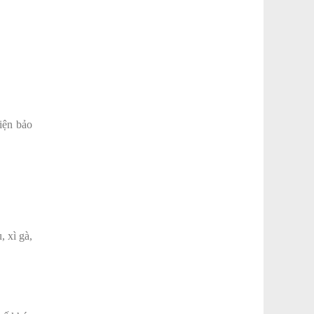
iện bảo
, xì gà,