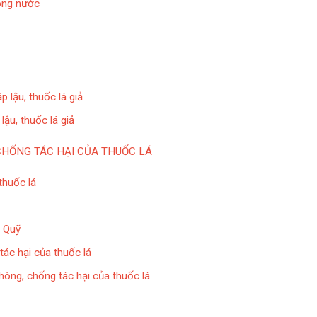
rong nước
 lậu, thuốc lá giả
ậu, thuốc lá giả
CHỐNG TÁC HẠI CỦA THUỐC LÁ
thuốc lá
g Quỹ
tác hại của thuốc lá
hòng, chống tác hại của thuốc lá