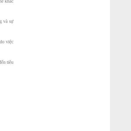
thế khác
g và sự
do việc
đến tiêu