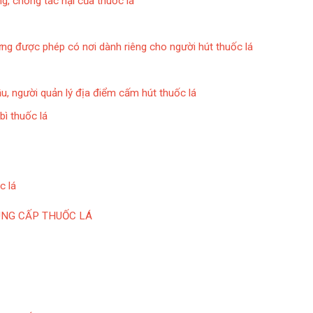
ng, chống tác hại của thuốc lá
ưng được phép có nơi dành riêng cho người hút thuốc lá
u, người quản lý địa điểm cấm hút thuốc lá
bì thuốc lá
c lá
UNG CẤP THUỐC LÁ