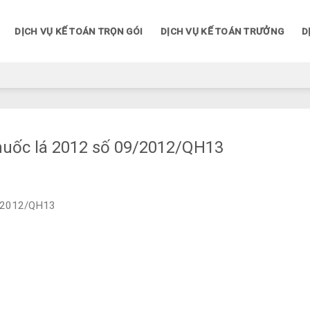
DỊCH VỤ KẾ TOÁN TRỌN GÓI
DỊCH VỤ KẾ TOÁN TRƯỞNG
D
thuốc lá 2012 số 09/2012/QH13
09/2012/QH13