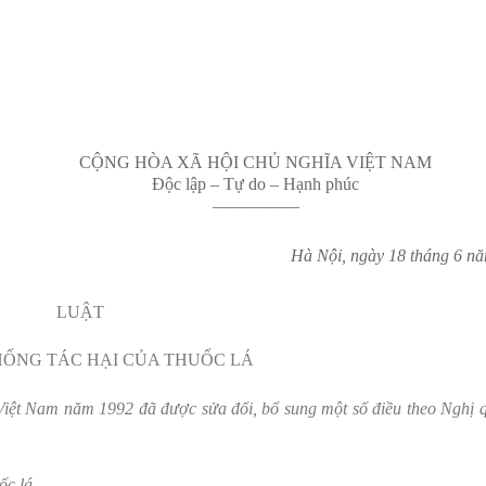
CỘNG HÒA XÃ HỘI CHỦ NGHĨA VIỆT NAM
Độc lập – Tự do – Hạnh phúc
—————
Hà Nội, ngày 18 tháng 6 n
LUẬT
HỐNG TÁC HẠI CỦA THUỐC LÁ
iệt Nam năm 1992 đã được sửa đổi, bổ sung một số điều theo Nghị q
ốc lá.