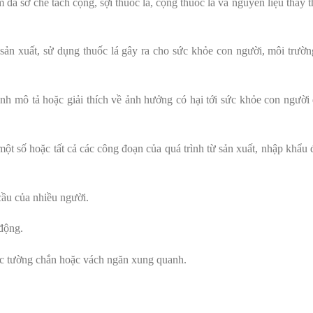
ấm đã sơ chế tách cọng, sợi thuốc lá, cọng thuốc lá và nguyên liệu thay 
sản xuất, sử dụng thuốc lá gây ra cho sức khỏe con người, môi trườn
nh mô tả hoặc giải thích về ảnh hưởng có hại tới sức khỏe con người 
 một số hoặc tất cả các công đoạn của quá trình từ sản xuất, nhập khẩu 
ầu của nhiều người.
động.
ức tường chắn hoặc vách ngăn xung quanh.