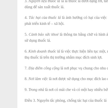
3.
Nguyên liệu thuốc lá
là lá thuốc lá dưới dạng rời, t
dùng để sản xuất thuốc lá.
4.
Tác hại của thuốc lá
là ảnh hưởng có hại của việc 
phát triển kinh tế – xã hội.
5.
Cảnh báo sức khoẻ
là thông tin bằng chữ và hình ả
sử dụng thuốc lá.
6.
Kinh doanh thuốc lá
là việc thực hiện liên tục một,
thụ thuốc lá trên thị trường nhằm mục đích sinh lợi.
7.
Địa điểm công cộng
là nơi phục vụ chung cho nhu c
8.
Nơi làm việc
là nơi được sử dụng cho mục đích lao 
9.
Trong nhà
là nơi có mái che và có một hay nhiều b
Điều 3. Nguyên tắc phòng, chống tác hại của thuốc lá