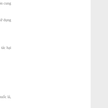
ồn cung
 sử dụng
tác hại
huốc lá,