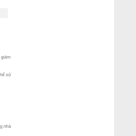
i giám
thể sử
ng nhà