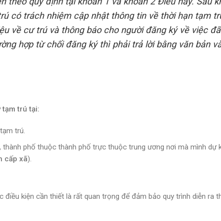
ện theo quy định tại khoản 1 và khoản 2 Điều này. Sau k
rú có trách nhiệm cập nhật thông tin về thời hạn tạm tr
ệu về cư trú và thông báo cho người đăng ký về việc đã
ường hợp từ chối đăng ký thì phải trả lời bằng văn bản v
tạm trú tại:
tạm trú.
h, thành phố thuộc thành phố trực thuộc trung ương nơi mà mình dự 
h cấp xã
).
c điều kiện cần thiết là rất quan trọng để đảm bảo quy trình diễn ra t