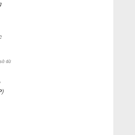
g
c
 sở dữ
g
P
)