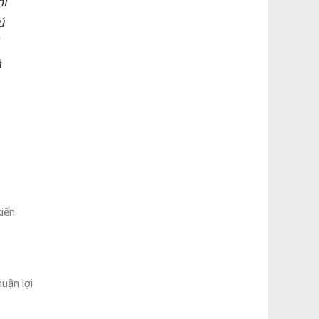
hi
ú
à
kiến
huận lợi