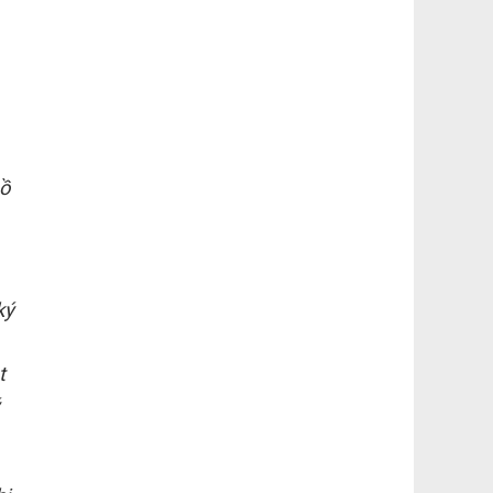
hồ
ký
t
ý