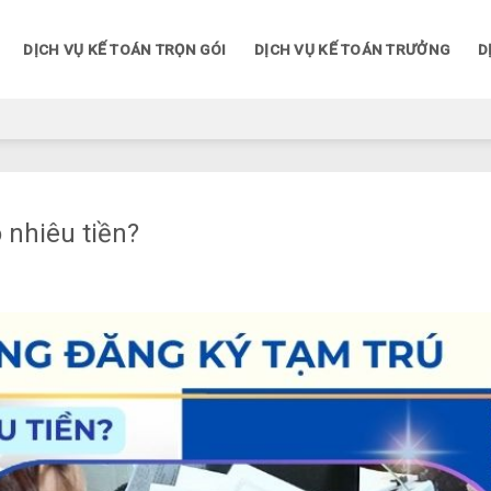
DỊCH VỤ KẾ TOÁN TRỌN GÓI
DỊCH VỤ KẾ TOÁN TRƯỞNG
D
 nhiêu tiền?