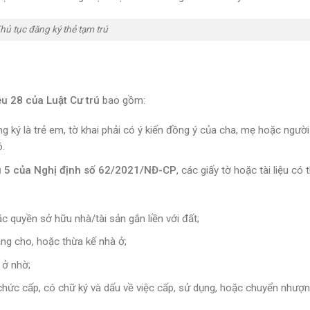
hủ tục đăng ký thẻ tạm trú
u 28 của Luật Cư trú
bao gồm:
g ký là trẻ em, tờ khai phải có ý kiến đồng ý của cha, mẹ hoặc ngườ
ó.
u 5 của Nghị định số 62/2021/NĐ-CP
, các giấy tờ hoặc tài liệu có 
 quyền sở hữu nhà/tài sản gắn liền với đất;
ặng cho, hoặc thừa kế nhà ở;
 ở nhờ;
chức cấp, có chữ ký và dấu về việc cấp, sử dụng, hoặc chuyển nhượ