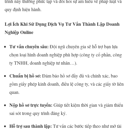
trình này thường phức tạp và đòi hỏi sự am hiểu về pháp luật và
quy định hiện hành.
Lợi Ích Khi Sử Dụng Dịch Vụ Tư Vấn Thành Lập Doanh
Nghiệp Online
Tư vấn chuyên sâu:
Đội ngũ chuyên gia sẽ hỗ trợ bạn lựa
chọn loại hình doanh nghiệp phù hợp (công ty cổ phần, công
ty TNHH, doanh nghiệp tư nhân…).
Chuẩn bị hồ sơ:
Đảm bảo hồ sơ đầy đủ và chính xác, bao
gồm giấy phép kinh doanh, điều lệ công ty, và các giấy tờ liên
quan.
Nộp hồ sơ trực tuyến:
Giúp tiết kiệm thời gian và giảm thiểu
sai sót trong quy trình đăng ký.
Hỗ trợ sau thành lập:
Tư vấn các bước tiếp theo như mở tài