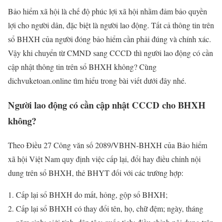
Bảo hiểm xã hội là chế độ phúc lợi xã hội nhằm đảm bảo quyền
lợi cho người dân, đặc biệt là người lao động. Tất cả thông tin trên
sổ BHXH của người đóng bảo hiểm cần phải đúng và chính xác.
Vậy khi chuyển từ CMND sang CCCD thì người lao động có cần
cập nhật thông tin trên sổ BHXH không? Cùng
dichvuketoan.online tìm hiểu trong bài viết dưới đây nhé.
Người lao động có cần cập nhật CCCD cho BHXH
không?
Theo Điều 27 Công văn số 2089/VBHN-BHXH của Bảo hiểm
xã hội Việt Nam quy định việc cấp lại, đổi hay điều chỉnh nội
dung trên sổ BHXH, thẻ BHYT đối với các trường hợp:
Cấp lại sổ BHXH do mất, hỏng, gộp sổ BHXH;
Cấp lại sổ BHXH có thay đổi tên, họ, chữ đệm; ngày, tháng