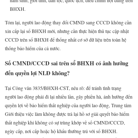
năm sinh; giới tính, dân tộc; quốc tịch; điều chỉnh nội dung trên
BHXH.
Tóm lại, người lao động thay đổi CMND sang CCCD không cần
xin cấp lại sổ BHXH mới, nhưng cần thực hiện thủ tục cập nhật
CCCD trên sổ BHXH để thống nhất cơ sở dữ liệu trên toàn hệ
thống bảo hiểm của cả nước.
Số CMND/CCCD sai trên sổ BHXH có ảnh hưởng
đến quyền lợi NLĐ không?
Tại Công văn 3835/BHXH-CST, nêu rõ: để tránh tình trạng
người lao động phải đi lại nhiều lần, gây phiền hà, ảnh hưởng đến
quyền lợi về bảo hiểm thất nghiệp của người lao động, Trung tâm
Giới thiệu việc làm không được trả lại hồ sơ giải quyết bảo hiểm
thất nghiệp khi không có sự trùng khớp về số CMND/CCCD,
ngày cấp, nơi cấp hoặc hộ khẩu thường trú với sổ BHXH.