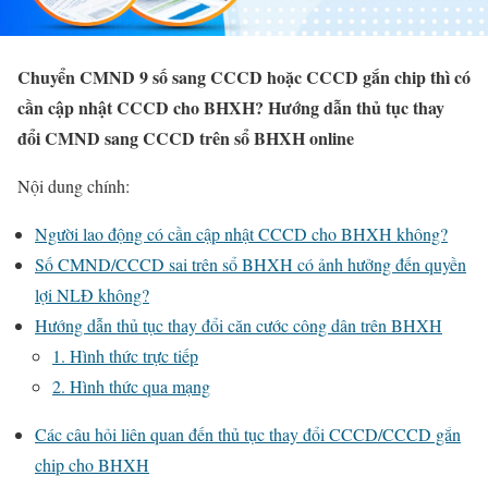
Chuyển CMND 9 số sang CCCD hoặc CCCD gắn chip thì có
cần cập nhật CCCD cho BHXH? Hướng dẫn thủ tục thay
đổi CMND sang CCCD trên sổ BHXH online
Nội dung chính:
Người lao động có cần cập nhật CCCD cho BHXH không?
Số CMND/CCCD sai trên sổ BHXH có ảnh hưởng đến quyền
lợi NLĐ không?
Hướng dẫn thủ tục thay đổi căn cước công dân trên BHXH
1. Hình thức trực tiếp
2. Hình thức qua mạng
Các câu hỏi liên quan đến thủ tục thay đổi CCCD/CCCD gắn
chip cho BHXH