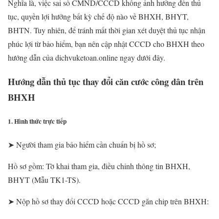
Nghĩa là, việc sai số CMND/CCCD không ảnh hưởng đến thủ
tục, quyền lợi hưởng bất kỳ chế độ nào về BHXH, BHYT,
BHTN. Tuy nhiên, để tránh mất thời gian xét duyệt thủ tục nhận
phúc lợi từ bảo hiểm, bạn nên cập nhật CCCD cho BHXH theo
hướng dẫn của dichvuketoan.online ngay dưới đây.
Hướng dẫn thủ tục thay đổi căn cước công dân trên
BHXH
1. Hình thức trực tiếp
➤ Người tham gia bảo hiểm cần chuẩn bị hồ sơ;
Hồ sơ gồm: Tờ khai tham gia, điều chỉnh thông tin BHXH,
BHYT (Mẫu TK1-TS).
➤ Nộp hồ sơ thay đổi CCCD hoặc CCCD gắn chip trên BHXH: