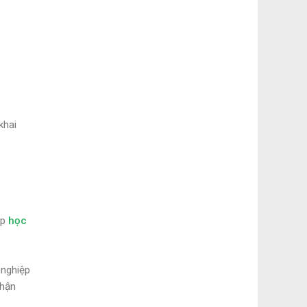
khai
ớp
học
 nghiệp
nhận