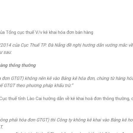
 Tổng cục thuế V/v kê khai hóa đơn bán hàng
/2014 của Cục Thuế TP. Đà Nẵng đề nghị hướng dẫn vướng mắc về
ư sau:
hàng thông thường
óa đơn GTGT)
không nên kê vào
Bảng kê hóa đơn, chứng từ hàng hóa
uế GTGT theo phương pháp khấu trừ
.”
 thuế tỉnh Lào Cai hướng dẫn về kê khai hoá đơn thông thường, c
hông phải hóa đơn GTGT) thì Công ty
không kê khai
vào Bảng kê ho
T.