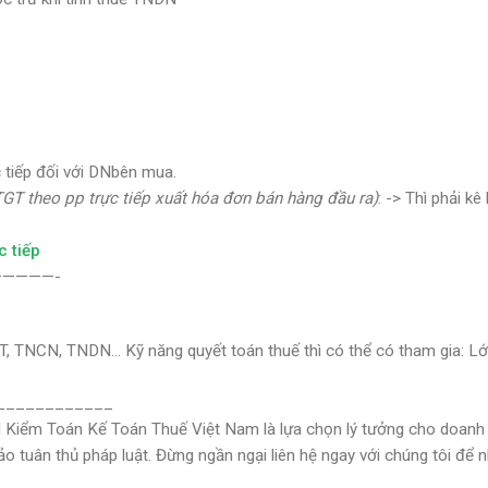
 tiếp đối với DN
bên mua.
TGT theo pp trực tiếp xuất hóa đơn bán hàng đầu ra)
: ->
Thì phải kê 
c tiếp
————-
T, TNCN, TNDN… Kỹ năng quyết toán thuế thì có thể có tham gia: L
____________
Kiểm Toán Kế Toán Thuế Việt Nam là lựa chọn lý tưởng cho doanh
bảo tuân thủ pháp luật. Đừng ngần ngại liên hệ ngay với chúng tôi để 