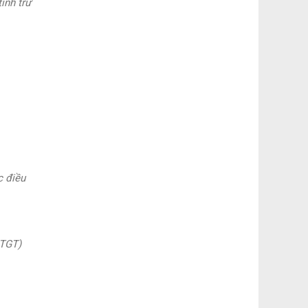
ính trừ
 điều
GTGT)