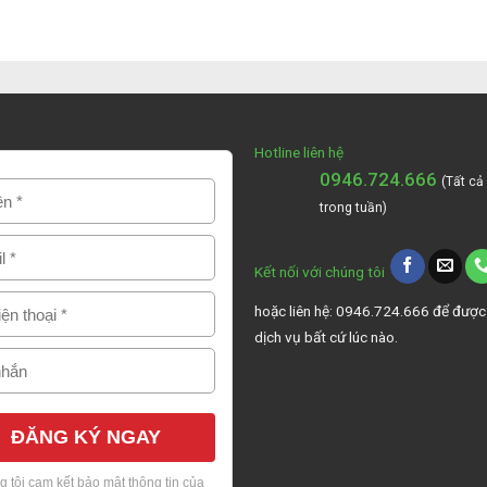
Hotline liên hệ
0946.724.666
(Tất cả
trong tuần)
Kết nối với chúng tôi
hoặc liên hệ: 0946.724.666 để được
dịch vụ bất cứ lúc nào.