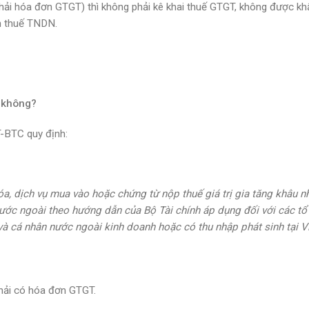
hải hóa đơn GTGT) thì
không phải kê khai thuế GTGT, không được kh
nh thuế TNDN
.
T không?
-BTC quy định:
a, dịch vụ mua vào hoặc chứng từ nộp thuế giá trị gia tăng khâu n
ước ngoài theo hướng dẫn của Bộ Tài chính áp dụng đối với các tổ
 cá nhân nước ngoài kinh doanh hoặc có thu nhập phát sinh tại V
hải có hóa đơn GTGT
.