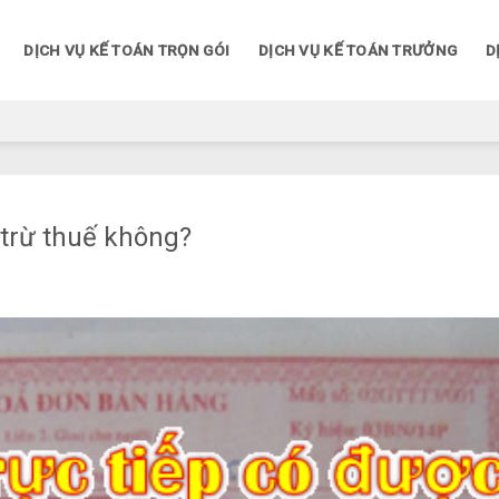
DỊCH VỤ KẾ TOÁN TRỌN GÓI
DỊCH VỤ KẾ TOÁN TRƯỞNG
D
 trừ thuế không?