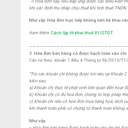
-> Hoá đơn này, nếu đáp ứng được các điều kiện th
khi xác định thu nhập chịu thuế khi tính thuế TNDN.
Như vậy
:
Hóa đơn trực tiếp không nên kê khai và
Xem thêm
:
Cách lập tờ khai thuế 01/GTGT
————————————————————————————
3. Hóa đơn bán hàng có được hạch toán vào chi 
Căn cứ theo khoản 1 điều 4 Thông tư 96/2015/TT-
“Trừ các khoản chi không được trừ nêu tại Khoản 2 Đ
kiện sau:
a) Khoản chi thực tế phát sinh liên quan đến hoạt 
b) Khoản chi
có đủ hoá đơn, chứng từ hợp pháp
the
c) Khoản chi nếu có hoá đơn mua hàng hoá, dịch vụ 
khi thanh toán phải có chứng từ thanh toán không d
Như vậy:
–
Hóa đơn bán hàng
được hạch toán vào chi phí đư