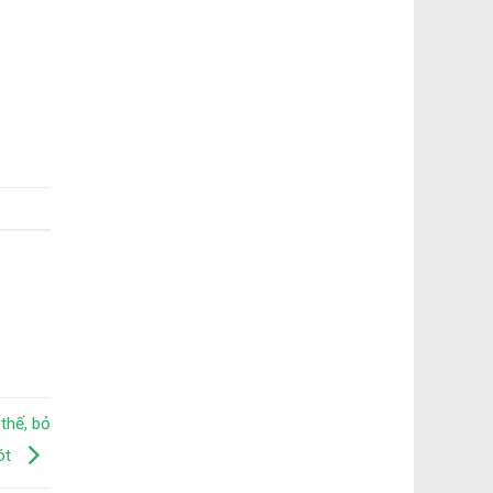
thế, bỏ
ót