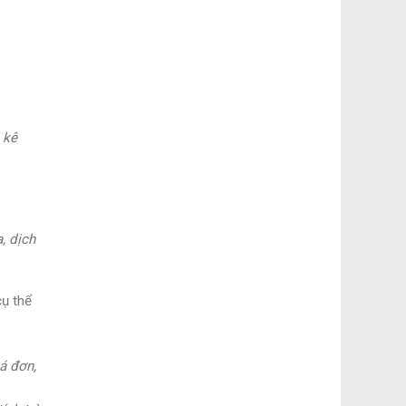
 kê
, dịch
ụ thể
á đơn,