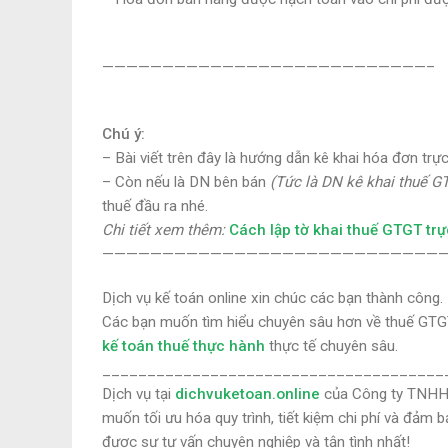
———————————————————————————–
Chú ý:
– Bài viết trên đây là
hướng dẫn kê khai hóa đơn trực
– Còn nếu là DN
bên bán
(Tức là DN kê khai thuế G
thuế đầu ra nhé.
Chi tiết xem thêm:
Cách lập tờ khai thuế GTGT trự
—————————————————————————————
Dịch vụ kế toán online xin chúc các bạn thành công.
Các bạn muốn tìm hiểu chuyên sâu hơn về thuế GTG
kế toán thuế thực hành
thực tế chuyên sâu.
______________________________________
Dịch vụ tại
dichvuketoan.online
của Công ty TNHH 
muốn tối ưu hóa quy trình, tiết kiệm chi phí và đảm 
được sự tư vấn chuyên nghiệp và tận tình nhất!