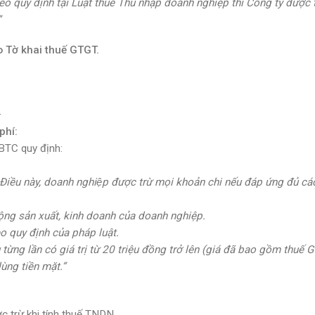
eo quy định tại Luật thuế Thu nhập doanh nghiệp thì Công ty
được t
”
o Tờ khai thuế GTGT.
—
phí:
BTC quy định:
iều này, doanh nghiệp được trừ mọi khoản chi nếu đáp ứng đủ các
động sản xuất, kinh doanh của doanh nghiệp.
o quy định của pháp luật.
từng lần có giá trị từ 20 triệu đồng trở lên (giá đã bao gồm thuế 
ùng tiền mặt.”
ợc trừ
khi tính thuế TNDN