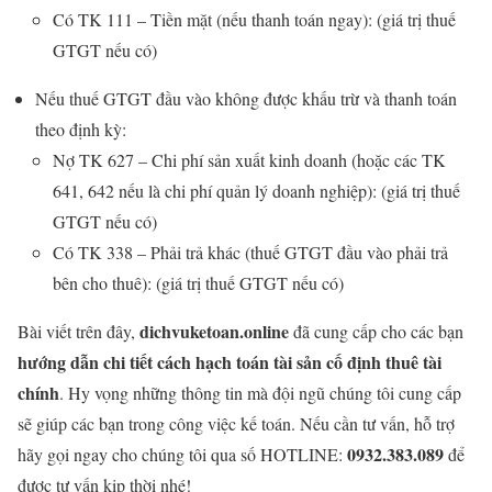
Có TK 111 – Tiền mặt (nếu thanh toán ngay): (giá trị thuế
GTGT nếu có)
Nếu thuế GTGT đầu vào không được khấu trừ và thanh toán
theo định kỳ:
Nợ TK 627 – Chi phí sản xuất kinh doanh (hoặc các TK
641, 642 nếu là chi phí quản lý doanh nghiệp): (giá trị thuế
GTGT nếu có)
Có TK 338 – Phải trả khác (thuế GTGT đầu vào phải trả
bên cho thuê): (giá trị thuế GTGT nếu có)
dichvuketoan.online
Bài viết trên đây,
đã cung cấp cho các bạn
hướng dẫn chi tiết cách hạch toán tài sản cố định thuê tài
chính
. Hy vọng những thông tin mà đội ngũ chúng tôi cung cấp
sẽ giúp các bạn trong công việc kế toán. Nếu cần tư vấn, hỗ trợ
0932.383.089
hãy gọi ngay cho chúng tôi qua số HOTLINE:
để
được tư vấn kịp thời nhé!