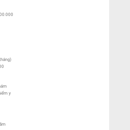
000.000
tháng)
000
khám
hiểm y
năm