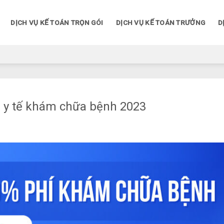
DỊCH VỤ KẾ TOÁN TRỌN GÓI
DỊCH VỤ KẾ TOÁN TRƯỞNG
D
 y tế khám chữa bệnh 2023