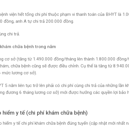
bệnh viện hết tổng chi phí thuộc phạm vi thanh toán của BHYT là 1.
 đồng, anh A tự chi trả 200.000 đồng.
ng chi trả.
ần khám chữa bệnh trong năm
g cơ sở (tăng từ 1.490.000 đồng/tháng lên thành 1.800.000 đồng/
 khám, chữa bệnh cũng sẽ được điều chỉnh. Cụ thể là tăng từ 8.940.
6 mức lương cơ sở).
 5 năm liên tục trở lên phải có chi phí cùng chi trả của những lần 
ng đương 6 tháng lương cơ sở) mới được hưởng các quyền lợi bảo 
 hiểm y tế (chi phí khám chữa bệnh)
 hiểm y tế chi phí khám chữa bệnh đúng tuyến (cập nhật mới nhất 