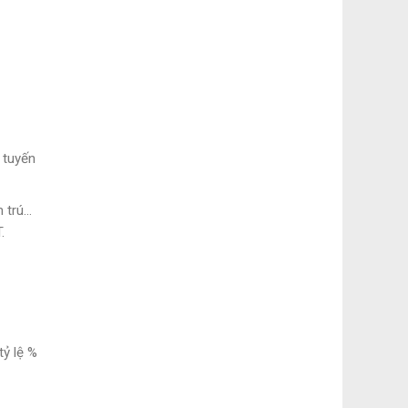
 tuyến
m trú…
.
tỷ lệ %