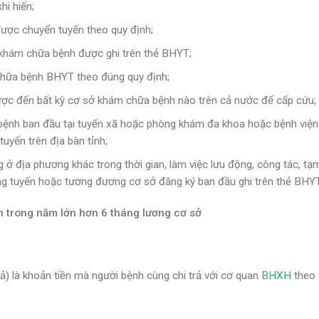
hi hiến;
được chuyển tuyến theo quy định;
khám chữa bệnh được ghi trên thẻ BHYT;
hữa bệnh BHYT theo đúng quy định;
ược đến bất kỳ cơ sở khám chữa bệnh nào trên cả nước để cấp cứu;
ệnh ban đầu tại tuyến xã hoặc phòng khám đa khoa hoặc bệnh viện
uyến trên địa bàn tỉnh;
ở địa phương khác trong thời gian, làm việc lưu động, công tác, tạ
g tuyến hoặc tương đương cơ sở đăng ký ban đầu ghi trên thẻ BHYT
h trong năm lớn hơn 6 tháng lương cơ sở
 trả) là khoản tiền mà người bệnh cùng chi trả với cơ quan
BHXH
theo 