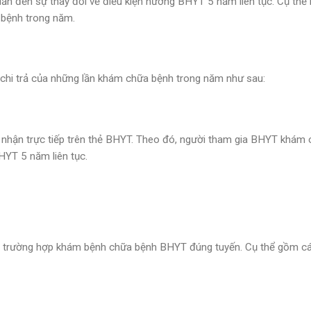
ẫn đến sự thay đổi về điều kiện hưởng BHYT 5 năm liên tục. Cụ thể 
 bệnh trong năm.
ng chi trả của những lần khám chữa bệnh trong năm như sau:
 nhận trực tiếp trên thẻ BHYT. Theo đó, người tham gia BHYT khám
HYT 5 năm liên tục.
8 trường hợp khám bệnh chữa bệnh BHYT đúng tuyến. Cụ thể gồm c