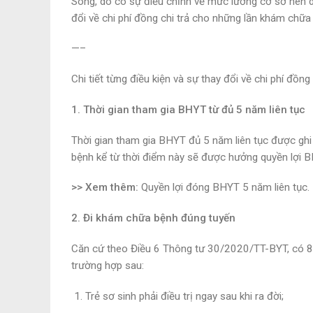
Song, do có sự điều chỉnh về mức lương cơ sở nên d
đổi về chi phí đồng chi trả cho những lần khám chữa
—–
Chi tiết từng điều kiện và sự thay đổi về chi phí đồ
1. Thời gian tham gia BHYT từ đủ 5 năm liên tục
Thời gian tham gia BHYT đủ 5 năm liên tục được ghi
bệnh kể từ thời điểm này sẽ được hưởng quyền lợi B
>> Xem thêm:
Quyền lợi đóng BHYT 5 năm liên tục.
2. Đi khám chữa bệnh đúng tuyến
Căn cứ theo Điều 6 Thông tư 30/2020/TT-BYT, có 
trường hợp sau:
Trẻ sơ sinh phải điều trị ngay sau khi ra đời;