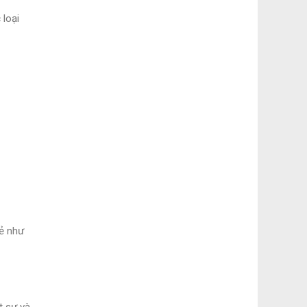
 loại
sẻ như