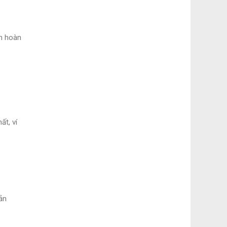
ạn hoàn
ất, ví
ản