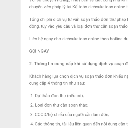
Với sự chuyên nghiệp, nhạy bén về luật cũng như kin
chuyên viên pháp lý tại Kế toán dichvuketoan.online 
Tổng chi phí dịch vụ tư vấn soạn thảo đơn thư pháp 
đồng, tùy vào yêu cầu và loại đơn thư cần soạn thả
Liên hệ ngay cho dichvuketoan.online theo hotline dướ
GỌI NGAY
2. Thông tin cung cấp khi sử dụng dịch vụ soạn đ
Khách hàng lựa chọn dịch vụ soạn thảo đơn khiếu nại
cung cấp 4 thông tin như sau:
Dự thảo đơn thư (nếu có);
Loại đơn thư cần soạn thảo;
CCCD/hộ chiếu của người cần làm đơn;
Các thông tin, tài liệu liên quan đến nội dung cần 