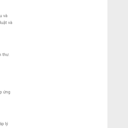
u và
luật và
 thư.
áp ứng
áp lý