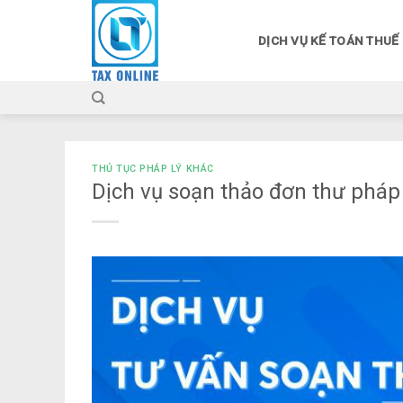
Skip
to
DỊCH VỤ KẾ TOÁN THUẾ
content
THỦ TỤC PHÁP LÝ KHÁC
Dịch vụ soạn thảo đơn thư pháp 