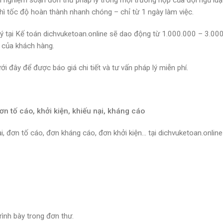
h nghiệm soạn đơn thư pháp lý trong mọi trường hợp của đội ngũ luậ
thì tốc độ hoàn thành nhanh chóng – chỉ từ 1 ngày làm việc.
lý tại Kế toán dichvuketoan.online sẽ dao động từ 1.000.000 – 3.00
o của khách hàng.
i đây để được báo giá chi tiết và tư vấn pháp lý miễn phí.
ơn tố cáo, khởi kiện, khiếu nại, kháng cáo
, đơn tố cáo, đơn kháng cáo, đơn khởi kiện… tại dichvuketoan.onlin
trình bày trong đơn thư.