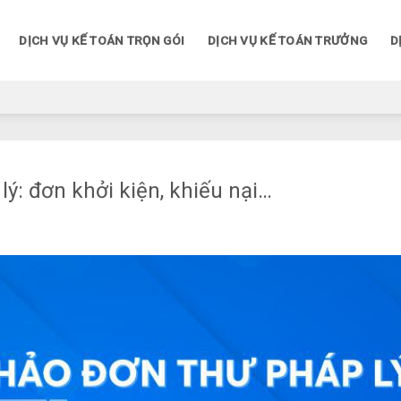
DỊCH VỤ KẾ TOÁN TRỌN GÓI
DỊCH VỤ KẾ TOÁN TRƯỞNG
D
lý: đơn khởi kiện, khiếu nại…