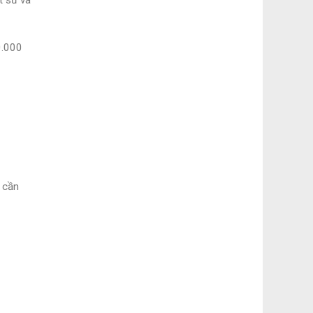
t sư và
0.000
e cần