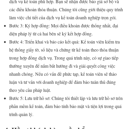
dịch vụ kế toán phù hợp. Bạn sẽ nhận được báo giá sơ bộ và
các điều khoản thỏa thuận. Chúng tôi cũng giới thiệu quy trình
làm việc chi tiết của dịch vụ kế toán doanh nghiệp trọn gói.
Bước 3: Ký hợp đồng: Mọi điều khoản được thống nhất, đại
diện pháp lý từ cả hai bên sẽ ký kết hợp đồng.
Bước 4: Triển khai và báo cáo kết quả: Kế toán viên kiểm tra
hệ thống giấy tờ, số liệu và chứng từ kế toán theo thỏa thuận
trong hợp đồng dịch vụ. Trong quá trình này, có sự giao tiếp
thường xuyên để nắm bắt hướng đi và giải quyết công việc
nhanh chóng. Nếu có vấn đề phức tạp, kế toán viên sẽ thảo
luận và tư vấn với doanh nghiệp để đảm bảo tuân thủ đúng
theo yêu cầu pháp luật.
Bước 5: Lưu trữ hồ sơ: Chúng tôi thiết lập và lưu trữ hồ sơ trên
phần mềm kế toán, đảm bảo tính bảo mật và tiện lợi trong quá
trình quản lý.