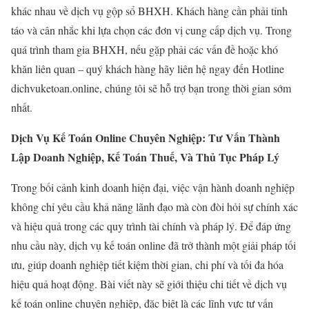
khác nhau về dịch vụ gộp sổ BHXH. Khách hàng cần phải tỉnh
táo và cân nhắc khi lựa chọn các đơn vị cung cấp dịch vụ. Trong
quá trình tham gia BHXH, nếu gặp phải các vấn đề hoặc khó
khăn liên quan – quý khách hàng hãy liên hệ ngay đến Hotline
dichvuketoan.online, chúng tôi sẽ hỗ trợ bạn trong thời gian sớm
nhất.
Dịch Vụ Kế Toán Online Chuyên Nghiệp: Tư Vấn Thành
Lập Doanh Nghiệp, Kế Toán Thuế, Và Thủ Tục Pháp Lý
Trong bối cảnh kinh doanh hiện đại, việc vận hành doanh nghiệp
không chỉ yêu cầu khả năng lãnh đạo mà còn đòi hỏi sự chính xác
và hiệu quả trong các quy trình tài chính và pháp lý. Để đáp ứng
nhu cầu này, dịch vụ kế toán online đã trở thành một giải pháp tối
ưu, giúp doanh nghiệp tiết kiệm thời gian, chi phí và tối đa hóa
hiệu quả hoạt động. Bài viết này sẽ giới thiệu chi tiết về dịch vụ
kế toán online chuyên nghiệp, đặc biệt là các lĩnh vực tư vấn