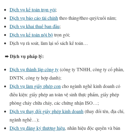
Dịch vụ kế toán trọn gói
;
Dịch vụ báo cáo tài chính
theo tháng/theo quý/cuối năm;
Dịch vụ khai thuế ban đầu
;
Dịch vụ kế toán nội bộ
trọn gói;
Dịch vụ rà soát, làm lại sổ sách kế toán…
➨ Dịch vụ pháp lý:
Dịch vụ thành lập công ty
(công ty TNHH, công ty cổ phần,
DNTN, công ty hợp danh);
Dịch vụ làm giấy phép con
cho ngành nghề kinh doanh có
điều kiện: giấy phép an toàn vệ sinh thực phẩm, giấy phép
phòng cháy chữa cháy, các chứng nhận ISO…;
Dịch vụ thay đổi giấy phép kinh doanh
(thay đổi tên, địa chỉ,
ngành nghề…);
Dịch vụ đăng ký thương hiệu
, nhãn hiệu độc quyền và bản