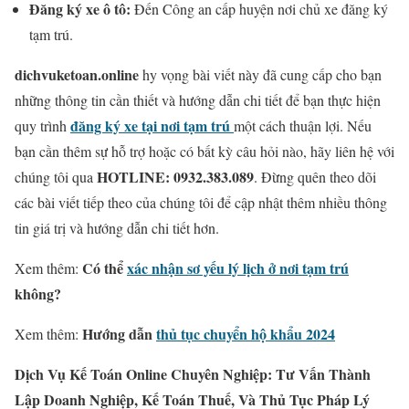
Đăng ký xe ô tô:
Đến Công an cấp huyện nơi chủ xe đăng ký
tạm trú.
dichvuketoan.online
hy vọng bài viết này đã cung cấp cho bạn
những thông tin cần thiết và hướng dẫn chi tiết để bạn thực hiện
đăng ký xe tại nơi tạm trú
quy trình
một cách thuận lợi. Nếu
bạn cần thêm sự hỗ trợ hoặc có bất kỳ câu hỏi nào, hãy liên hệ với
HOTLINE: 0932.383.089
chúng tôi qua
. Đừng quên theo dõi
các bài viết tiếp theo của chúng tôi để cập nhật thêm nhiều thông
tin giá trị và hướng dẫn chi tiết hơn.
Có thể
xác nhận sơ yếu lý lịch ở nơi tạm trú
Xem thêm:
không?
Hướng dẫn
thủ tục chuyển hộ khẩu 2024
Xem thêm:
Dịch Vụ Kế Toán Online Chuyên Nghiệp: Tư Vấn Thành
Lập Doanh Nghiệp, Kế Toán Thuế, Và Thủ Tục Pháp Lý